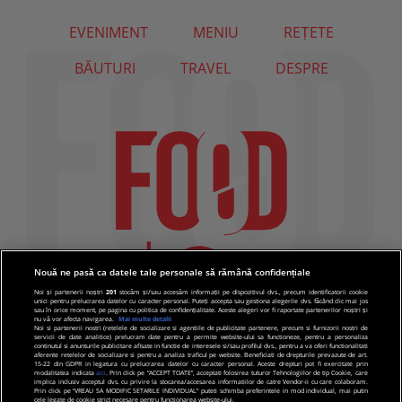
EVENIMENT
MENIU
REȚETE
BĂUTURI
TRAVEL
DESPRE
Nouă ne pasă ca datele tale personale să rămână confidențiale
Noi și partenerii noștri
201
stocăm și/sau accesăm informații pe dispozitivul dvs., precum identificatorii cookie
unici pentru prelucrarea datelor cu caracter personal. Puteți accepta sau gestiona alegerile dvs. făcând clic mai jos
sau în orice moment, pe pagina cu politica de confidențialitate. Aceste alegeri vor fi raportate partenerilor noștri și
nu vă vor afecta navigarea.
Mai multe detalii
Noi si partenerii nostri (retelele de socializare si agentiile de publicitate partenere, precum si furnizorii nostri de
servicii de date analitice) prelucram date pentru a permite website-ului sa functioneze, pentru a personaliza
continutul si anunturile publicitare afisate in functie de interesele si/sau profilul dvs., pentru a va oferi functionalitati
aferente retelelor de socializare si pentru a analiza traficul pe website. Beneficiati de drepturile prevazute de art.
15-22 din GDPR in legatura cu prelucrarea datelor cu caracter personal. Aceste drepturi pot fi exercitate prin
modalitatea indicata
aici
. Prin click pe “ACCEPT TOATE”, acceptati folosirea tuturor Tehnologiilor de tip Cookie, care
implica inclusiv acceptul dvs. cu privire la stocarea/accesarea informatiilor de catre Vendor-ii cu care colaboram.
Prin click pe “VREAU SA MODIFIC SETARILE INDIVIDUAL” puteti schimba preferintele in mod individual, mai putin
cele legate de cookie strict necesare pentru functionarea website-ului.