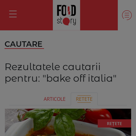
CAUTARE
Rezultatele cautarii
pentru:
"bake off italia"
ARTICOLE
RETETE
REȚETE