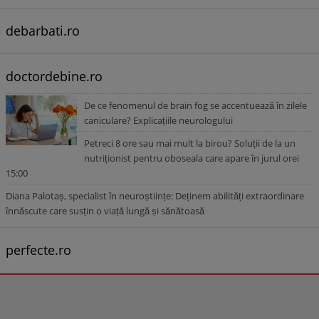
debarbati.ro
doctordebine.ro
De ce fenomenul de brain fog se accentuează în zilele
caniculare? Explicațiile neurologului
Petreci 8 ore sau mai mult la birou? Soluții de la un
nutriționist pentru oboseala care apare în jurul orei
15:00
Diana Palotaș, specialist în neuroștiințe: Deținem abilități extraordinare
înnăscute care susțin o viață lungă și sănătoasă
perfecte.ro