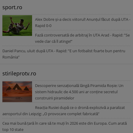
sport.ro
Alex Dobre și-a decis viitorul! Anunțul făcut după UTA -
Rapid 0-0
Fază controversată de arbitraj în UTA Arad - Rapid: ”Se
vede clar că îl atinge!”
Daniel Pancu, uluit după UTA - Rapid: ”E un fotbalist foarte bun pentru
România”
stirileprotv.ro
Descoperire senzațională lângă Piramida Roșie: Un
sistem hidraulic de 4.500 ani ar conține secretul
construirii piramidelor
Reacția Rusiei după ce o dronă explozivă a paralizat
aeroportul din Leipzig: „O provocare complet fabricată”
Cea mai bună țară în care să te muți în 2026 este din Europa. Cum arată
top 10 state