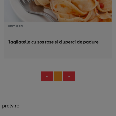
acum 13 ani
Tagliatelle cu sos rose si ciuperci de padure
Previous
Next
«
1
»
protv.ro