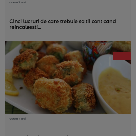
acum 7 ani
Cinci lucruri de care trebuie sa tii cont cand
reincalzesti...
acum 7 ani