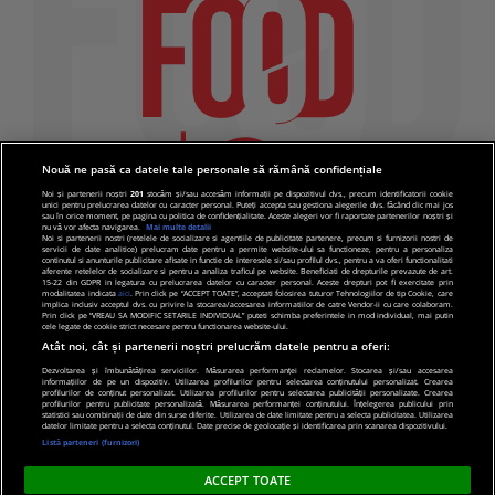
Nouă ne pasă ca datele tale personale să rămână confidențiale
Noi și partenerii noștri
201
stocăm și/sau accesăm informații pe dispozitivul dvs., precum identificatorii cookie
unici pentru prelucrarea datelor cu caracter personal. Puteți accepta sau gestiona alegerile dvs. făcând clic mai jos
sau în orice moment, pe pagina cu politica de confidențialitate. Aceste alegeri vor fi raportate partenerilor noștri și
nu vă vor afecta navigarea.
Mai multe detalii
Noi si partenerii nostri (retelele de socializare si agentiile de publicitate partenere, precum si furnizorii nostri de
servicii de date analitice) prelucram date pentru a permite website-ului sa functioneze, pentru a personaliza
continutul si anunturile publicitare afisate in functie de interesele si/sau profilul dvs., pentru a va oferi functionalitati
aferente retelelor de socializare si pentru a analiza traficul pe website. Beneficiati de drepturile prevazute de art.
15-22 din GDPR in legatura cu prelucrarea datelor cu caracter personal. Aceste drepturi pot fi exercitate prin
modalitatea indicata
aici
. Prin click pe “ACCEPT TOATE”, acceptati folosirea tuturor Tehnologiilor de tip Cookie, care
implica inclusiv acceptul dvs. cu privire la stocarea/accesarea informatiilor de catre Vendor-ii cu care colaboram.
Prin click pe “VREAU SA MODIFIC SETARILE INDIVIDUAL” puteti schimba preferintele in mod individual, mai putin
cele legate de cookie strict necesare pentru functionarea website-ului.
Atât noi, cât și partenerii noștri prelucrăm datele pentru a oferi:
Dezvoltarea și îmbunătățirea serviciilor. Măsurarea performanței reclamelor. Stocarea și/sau accesarea
informațiilor de pe un dispozitiv. Utilizarea profilurilor pentru selectarea conținutului personalizat. Crearea
© 2019 PRO TV S.R.L |
Politica de Cookie
|
Politica
profilurilor de conținut personalizat. Utilizarea profilurilor pentru selectarea publicității personalizate. Crearea
profilurilor pentru publicitate personalizată. Măsurarea performanței conținutului. Înțelegerea publicului prin
de confidentialitate
statistici sau combinații de date din surse diferite. Utilizarea de date limitate pentru a selecta publicitatea. Utilizarea
datelor limitate pentru a selecta conținutul. Date precise de geolocație și identificarea prin scanarea dispozitivului.
Listă parteneri (furnizori)
ACCEPT TOATE