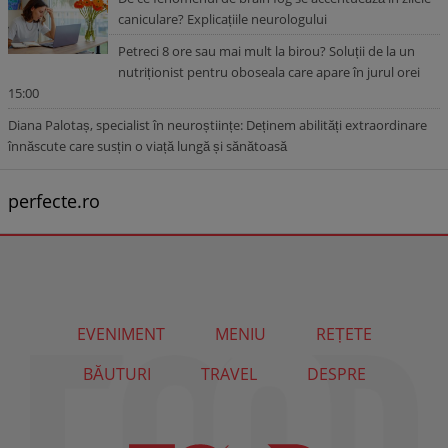
caniculare? Explicațiile neurologului
Petreci 8 ore sau mai mult la birou? Soluții de la un
nutriționist pentru oboseala care apare în jurul orei
15:00
Diana Palotaș, specialist în neuroștiințe: Deținem abilități extraordinare
înnăscute care susțin o viață lungă și sănătoasă
perfecte.ro
EVENIMENT
MENIU
REȚETE
BĂUTURI
TRAVEL
DESPRE