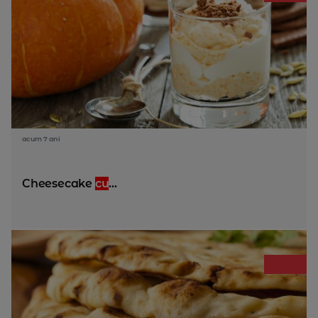
acum 7 ani
Cheesecake
cu
...