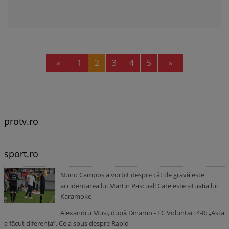
Previous
Next
«
1
2
3
4
5
»
protv.ro
sport.ro
Nuno Campos a vorbit despre cât de gravă este
accidentarea lui Martin Pascual! Care este situația lui
Karamoko
Alexandru Musi, după Dinamo - FC Voluntari 4-0: „Asta
a făcut diferența”. Ce a spus despre Rapid