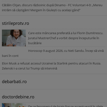
Cătălin Cîrjan, discurs războinic după Dinamo - FC Voluntari 4-0: „Mereu
intrăm să câștigăm! Mergem în Giulești cu același gând”
stirileprotv.ro
Care este mâncarea preferată a lui Florin Dumitrescu.
Juratul MastrerChef a vorbit despre începuturile în
bucătărie
Horoscop 9 august 2026, cu Neti Sandu. Încep să vină
bani în cont
Elon Musk a refuzat accesul Ucrainei la Starlink pentru atacuri în Rusia.
Zelenski i-a cerut lui Trump să intervină
debarbati.ro
doctordebine.ro
De ce fenomenul de brain fog se accentuează în zilele