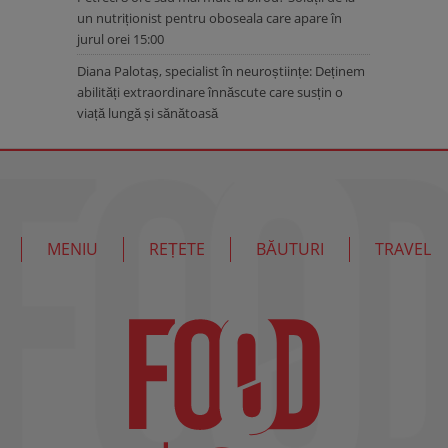
un nutriționist pentru oboseala care apare în
jurul orei 15:00
Diana Palotaș, specialist în neuroștiințe: Deținem
abilități extraordinare înnăscute care susțin o
viață lungă și sănătoasă
MENIU
REȚETE
BĂUTURI
TRAVEL