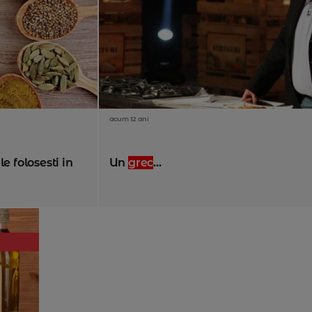
acum 12 ani
e folosesti in
Un
grec
...