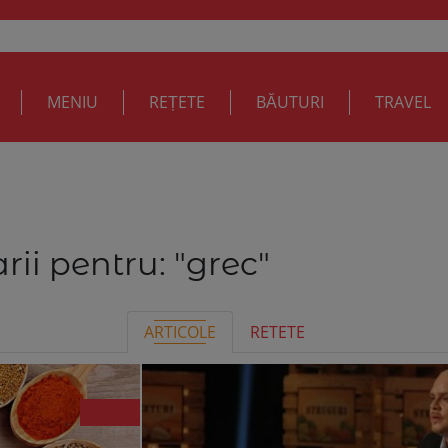
MENIU
REȚETE
BĂUTURI
TRAVEL
rii pentru:
"grec"
ARTICOLE
RETETE