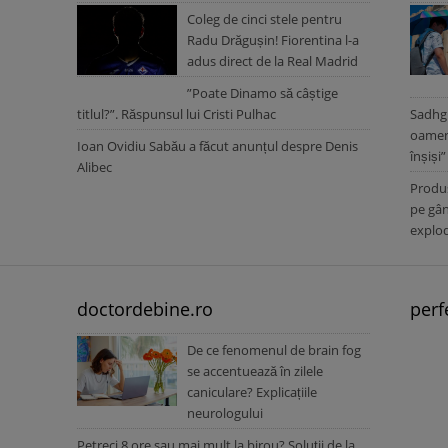
Coleg de cinci stele pentru
Radu Drăgușin! Fiorentina l-a
adus direct de la Real Madrid
”Poate Dinamo să câștige
titlul?”. Răspunsul lui Cristi Pulhac
Sadhgu
oameni
Ioan Ovidiu Sabău a făcut anunțul despre Denis
înșiși”
Alibec
Produs
pe gân
explo
doctordebine.ro
perf
De ce fenomenul de brain fog
se accentuează în zilele
caniculare? Explicațiile
neurologului
Petreci 8 ore sau mai mult la birou? Soluții de la