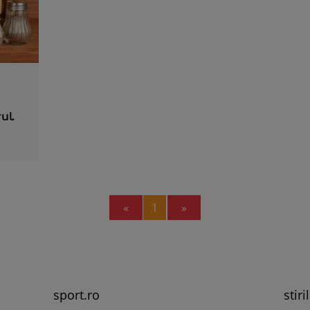
ul.
Previous
Next
«
1
»
sport.ro
stiri