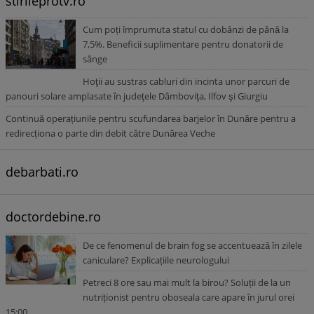
stirileprotv.ro
Cum poți împrumuta statul cu dobânzi de până la
7,5%. Beneficii suplimentare pentru donatorii de
sânge
Hoţii au sustras cabluri din incinta unor parcuri de
panouri solare amplasate în judeţele Dâmboviţa, Ilfov şi Giurgiu
Continuă operațiunile pentru scufundarea barjelor în Dunăre pentru a
redirecționa o parte din debit către Dunărea Veche
debarbati.ro
doctordebine.ro
De ce fenomenul de brain fog se accentuează în zilele
caniculare? Explicațiile neurologului
Petreci 8 ore sau mai mult la birou? Soluții de la un
nutriționist pentru oboseala care apare în jurul orei
15:00