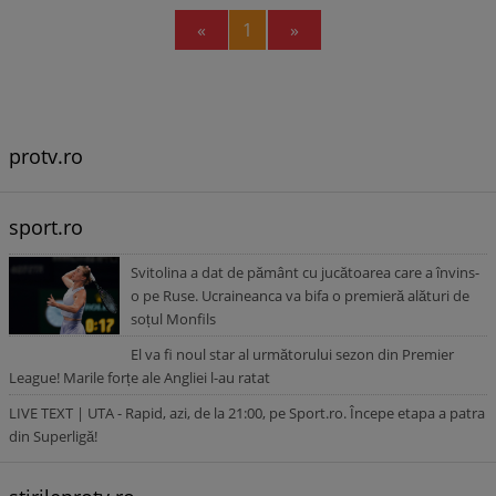
Previous
Next
«
1
»
protv.ro
sport.ro
Svitolina a dat de pământ cu jucătoarea care a învins-
o pe Ruse. Ucraineanca va bifa o premieră alături de
soțul Monfils
El va fi noul star al următorului sezon din Premier
League! Marile forțe ale Angliei l-au ratat
LIVE TEXT | UTA - Rapid, azi, de la 21:00, pe Sport.ro. Începe etapa a patra
din Superligă!