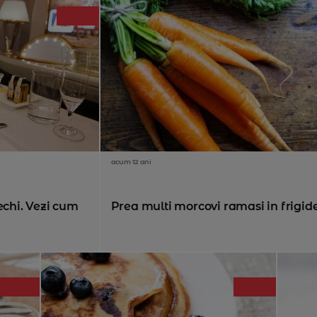
acum 12 ani
echi. Vezi cum
Prea multi morcovi ramasi in frigider