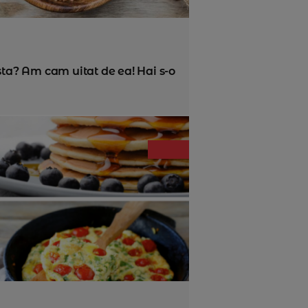
sta? Am cam uitat de ea! Hai s-o