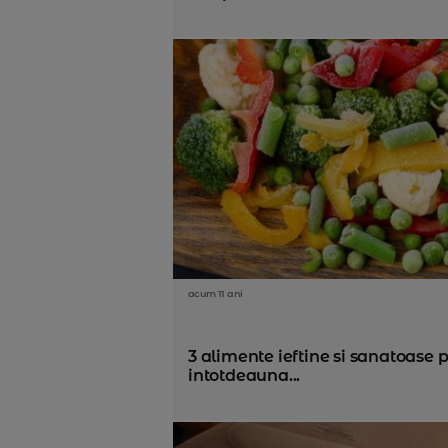
acum 11 ani
3 alimente ieftine si sanatoase p
intotdeauna...