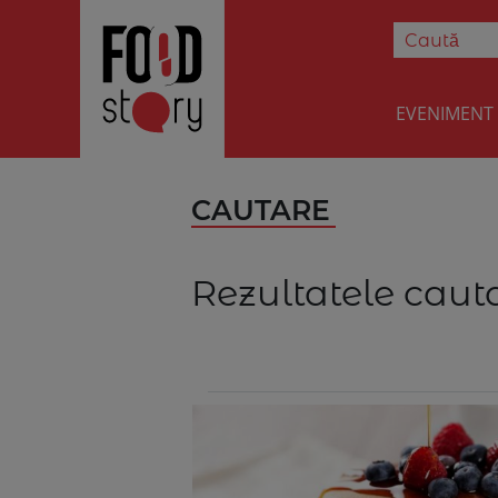
EVENIMENT
CAUTARE
Rezultatele cauta