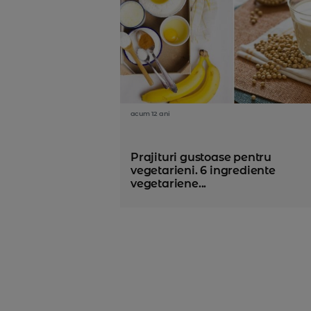
acum 12 ani
Prajituri gustoase pentru
vegetarieni. 6 ingrediente
vegetariene...