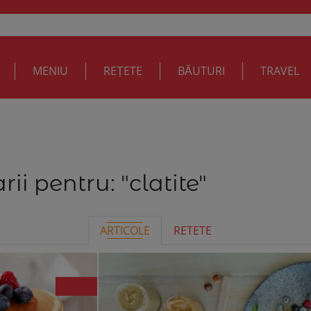
MENIU
REȚETE
BĂUTURI
TRAVEL
rii pentru:
"clatite"
ARTICOLE
RETETE