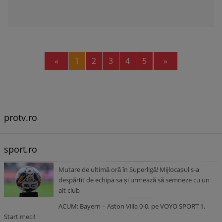
Previous
Next
«
1
2
3
4
5
»
protv.ro
sport.ro
Mutare de ultimă oră în Superligă! Mijlocașul s-a
despărțit de echipa sa și urmează să semneze cu un
alt club
ACUM: Bayern – Aston Villa 0-0, pe VOYO SPORT 1.
Start meci!