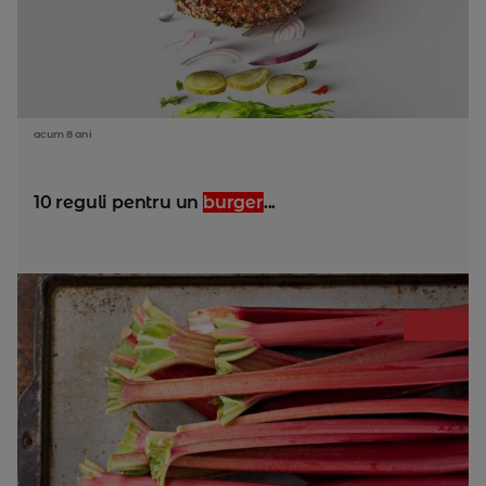
acum 8 ani
10 reguli pentru un
burger
...