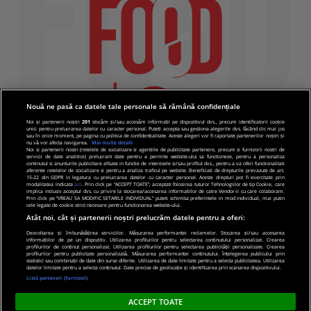
Nouă ne pasă ca datele tale personale să rămână confidențiale
Noi și partenerii noștri
201
stocăm și/sau accesăm informații pe dispozitivul dvs., precum identificatorii cookie
unici pentru prelucrarea datelor cu caracter personal. Puteți accepta sau gestiona alegerile dvs. făcând clic mai jos
sau în orice moment, pe pagina cu politica de confidențialitate. Aceste alegeri vor fi raportate partenerilor noștri și
nu vă vor afecta navigarea.
Mai multe detalii
Noi si partenerii nostri (retelele de socializare si agentiile de publicitate partenere, precum si furnizorii nostri de
servicii de date analitice) prelucram date pentru a permite website-ului sa functioneze, pentru a personaliza
continutul si anunturile publicitare afisate in functie de interesele si/sau profilul dvs., pentru a va oferi functionalitati
aferente retelelor de socializare si pentru a analiza traficul pe website. Beneficiati de drepturile prevazute de art.
15-22 din GDPR in legatura cu prelucrarea datelor cu caracter personal. Aceste drepturi pot fi exercitate prin
modalitatea indicata
aici
. Prin click pe “ACCEPT TOATE”, acceptati folosirea tuturor Tehnologiilor de tip Cookie, care
implica inclusiv acceptul dvs. cu privire la stocarea/accesarea informatiilor de catre Vendor-ii cu care colaboram.
Prin click pe “VREAU SA MODIFIC SETARILE INDIVIDUAL” puteti schimba preferintele in mod individual, mai putin
cele legate de cookie strict necesare pentru functionarea website-ului.
Atât noi, cât și partenerii noștri prelucrăm datele pentru a oferi:
Dezvoltarea și îmbunătățirea serviciilor. Măsurarea performanței reclamelor. Stocarea și/sau accesarea
informațiilor de pe un dispozitiv. Utilizarea profilurilor pentru selectarea conținutului personalizat. Crearea
© 2019 PRO TV S.R.L |
Politica de Cookie
|
Politica
profilurilor de conținut personalizat. Utilizarea profilurilor pentru selectarea publicității personalizate. Crearea
profilurilor pentru publicitate personalizată. Măsurarea performanței conținutului. Înțelegerea publicului prin
de confidentialitate
statistici sau combinații de date din surse diferite. Utilizarea de date limitate pentru a selecta publicitatea. Utilizarea
datelor limitate pentru a selecta conținutul. Date precise de geolocație și identificarea prin scanarea dispozitivului.
Listă parteneri (furnizori)
ACCEPT TOATE