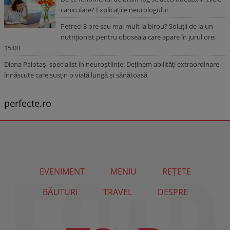
caniculare? Explicațiile neurologului
Petreci 8 ore sau mai mult la birou? Soluții de la un
nutriționist pentru oboseala care apare în jurul orei
15:00
Diana Palotaș, specialist în neuroștiințe: Deținem abilități extraordinare
înnăscute care susțin o viață lungă și sănătoasă
perfecte.ro
EVENIMENT
MENIU
REȚETE
BĂUTURI
TRAVEL
DESPRE