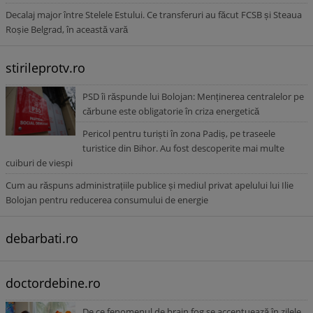
Decalaj major între Stelele Estului. Ce transferuri au făcut FCSB și Steaua
Roșie Belgrad, în această vară
stirileprotv.ro
PSD îi răspunde lui Bolojan: Menținerea centralelor pe
cărbune este obligatorie în criza energetică
Pericol pentru turiști în zona Padiș, pe traseele
turistice din Bihor. Au fost descoperite mai multe
cuiburi de viespi
Cum au răspuns administrațiile publice și mediul privat apelului lui Ilie
Bolojan pentru reducerea consumului de energie
debarbati.ro
doctordebine.ro
De ce fenomenul de brain fog se accentuează în zilele