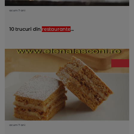
acum 7 ani
10 trucuri din
restaurante
...
acum 7 ani