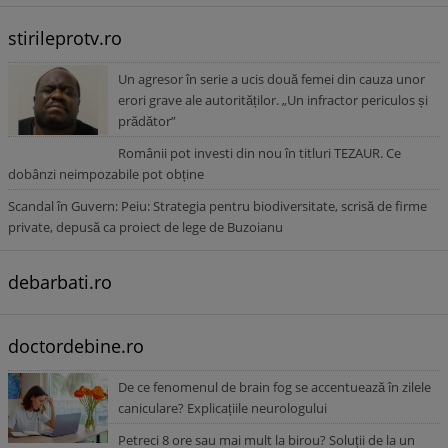
stirileprotv.ro
Un agresor în serie a ucis două femei din cauza unor
erori grave ale autorităților. „Un infractor periculos și
prădător”
Românii pot investi din nou în titluri TEZAUR. Ce
dobânzi neimpozabile pot obține
Scandal în Guvern: Peiu: Strategia pentru biodiversitate, scrisă de firme
private, depusă ca proiect de lege de Buzoianu
debarbati.ro
doctordebine.ro
De ce fenomenul de brain fog se accentuează în zilele
caniculare? Explicațiile neurologului
Petreci 8 ore sau mai mult la birou? Soluții de la un