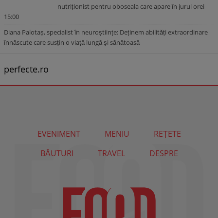
nutriționist pentru oboseala care apare în jurul orei
15:00
Diana Palotaș, specialist în neuroștiințe: Deținem abilități extraordinare
înnăscute care susțin o viață lungă și sănătoasă
perfecte.ro
EVENIMENT
MENIU
REȚETE
BĂUTURI
TRAVEL
DESPRE