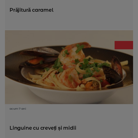
Prăjitură caramel
acum 7 ani
Linguine cu creveți și midii