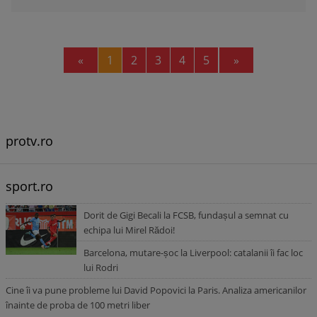
Previous
Next
«
1
2
3
4
5
»
protv.ro
sport.ro
Dorit de Gigi Becali la FCSB, fundașul a semnat cu
echipa lui Mirel Rădoi!
Barcelona, mutare-șoc la Liverpool: catalanii îi fac loc
lui Rodri
Cine îi va pune probleme lui David Popovici la Paris. Analiza americanilor
înainte de proba de 100 metri liber