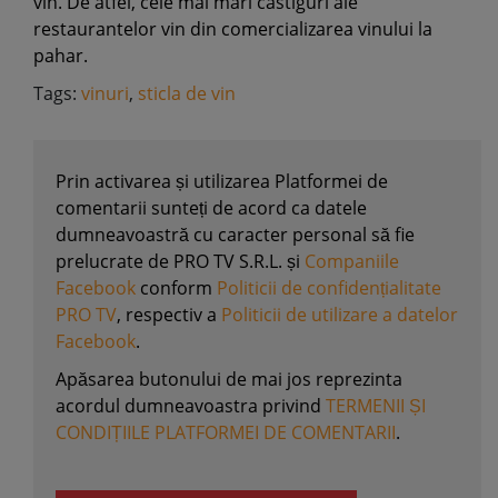
vin. De atfel, cele mai mari castiguri ale
restaurantelor vin din comercializarea vinului la
pahar.
Tags:
vinuri
,
sticla de vin
Prin activarea și utilizarea Platformei de
comentarii sunteți de acord ca datele
dumneavoastră cu caracter personal să fie
prelucrate de PRO TV S.R.L. și
Companiile
Facebook
conform
Politicii de confidențialitate
PRO TV
, respectiv a
Politicii de utilizare a datelor
Facebook
.
Apăsarea butonului de mai jos reprezinta
acordul dumneavoastra privind
TERMENII ȘI
CONDIȚIILE PLATFORMEI DE COMENTARII
.