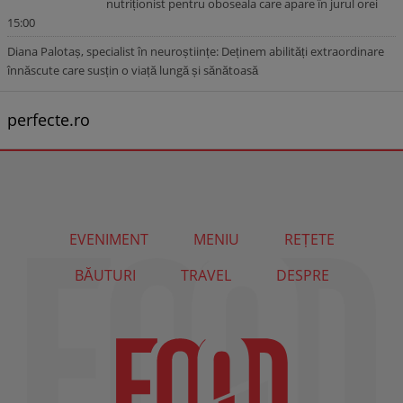
nutriționist pentru oboseala care apare în jurul orei
15:00
Diana Palotaș, specialist în neuroștiințe: Deținem abilități extraordinare
înnăscute care susțin o viață lungă și sănătoasă
perfecte.ro
EVENIMENT
MENIU
REȚETE
BĂUTURI
TRAVEL
DESPRE