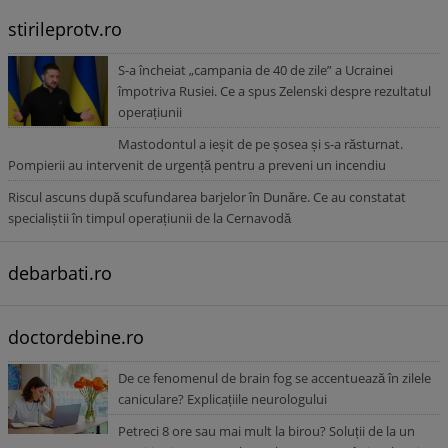
stirileprotv.ro
S-a încheiat „campania de 40 de zile” a Ucrainei
împotriva Rusiei. Ce a spus Zelenski despre rezultatul
operațiunii
Mastodontul a ieșit de pe șosea și s-a răsturnat.
Pompierii au intervenit de urgență pentru a preveni un incendiu
Riscul ascuns după scufundarea barjelor în Dunăre. Ce au constatat
specialiștii în timpul operațiunii de la Cernavodă
debarbati.ro
doctordebine.ro
De ce fenomenul de brain fog se accentuează în zilele
caniculare? Explicațiile neurologului
Petreci 8 ore sau mai mult la birou? Soluții de la un