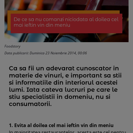
De ce sa nu comanzi niciodata al doilea cel
mai ieftin vin din meniu
Foodstory
Data publicarii: Duminica 23 Noiembrie 2014, 00:06
Ca sa fii un adevarat cunoscator in
materie de vinuri, e important sa stii
si informatiile din interiorul acestei
lumi. Iata cateva lucruri pe care le
stiu specialistii in domeniu, nu si
consumatorii.
1. Evita al doilea cel mai ieftin vin din meniu
In majoritatea restaurantelor, acesta este cel pentru