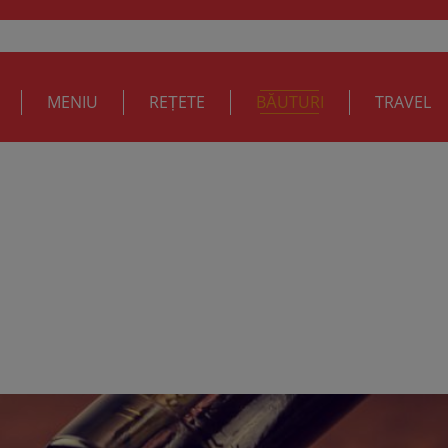
MENIU
REȚETE
BĂUTURI
TRAVEL