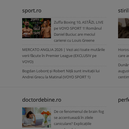
sport.ro
stiri
Zuffa Boxing 10, ASTĂZI, LIVE
pe VOYO SPORT 1! Românul
Daniel Buciuc are meciul
carierei cu Louis Greene
MERCATO ANGLIA 2026 | Vezi aici toate mutările
Horos
verii făcute în Premier League (EXCLUSIV pe
care a
VOYO)
Dunăre
Bogdan Lobonț și Robert Niță sunt invitații lui
august
Andrei Grecu la Matinal (VOYO SPORT 1)
centim
doctordebine.ro
perf
De ce fenomenul de brain fog
se accentuează în zilele
caniculare? Explicațiile