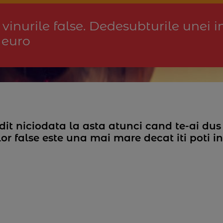
inurile false. Dedesubturile unei in
 euro
it niciodata la asta atunci cand te-ai dus 
lor false este una mai mare decat iti poti i