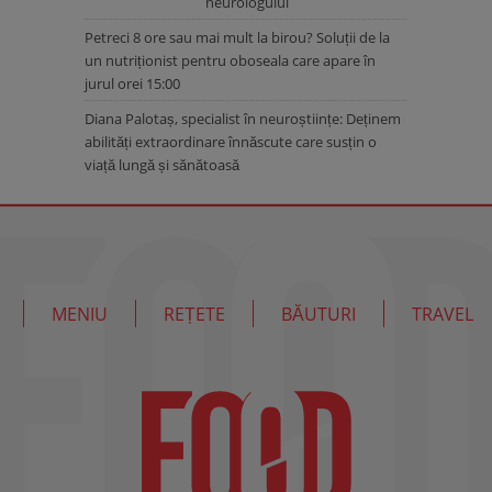
neurologului
Petreci 8 ore sau mai mult la birou? Soluții de la
un nutriționist pentru oboseala care apare în
jurul orei 15:00
Diana Palotaș, specialist în neuroștiințe: Deținem
abilități extraordinare înnăscute care susțin o
viață lungă și sănătoasă
MENIU
REȚETE
BĂUTURI
TRAVEL