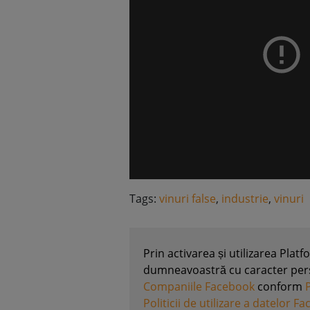
Tags:
vinuri false
,
industrie
,
vinuri
Prin activarea și utilizarea Plat
dumneavoastră cu caracter perso
Companiile Facebook
conform
Politicii de utilizare a datelor F