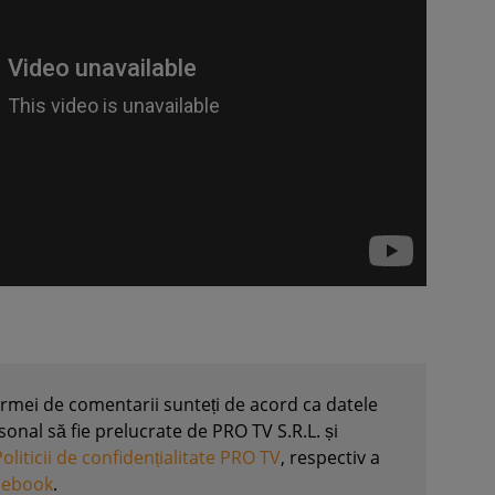
formei de comentarii sunteți de acord ca datele
nal să fie prelucrate de PRO TV S.R.L. și
Politicii de confidențialitate PRO TV
, respectiv a
acebook
.