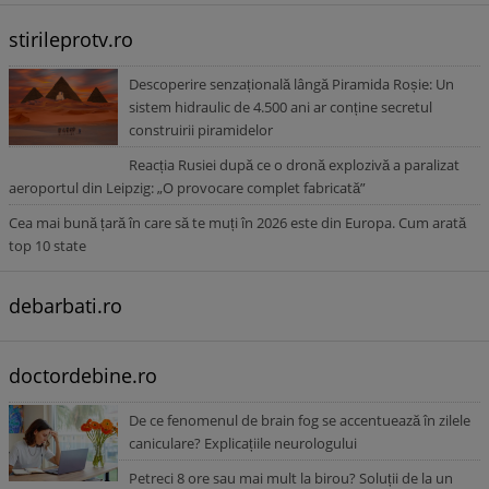
stirileprotv.ro
Descoperire senzațională lângă Piramida Roșie: Un
sistem hidraulic de 4.500 ani ar conține secretul
construirii piramidelor
Reacția Rusiei după ce o dronă explozivă a paralizat
aeroportul din Leipzig: „O provocare complet fabricată”
Cea mai bună țară în care să te muți în 2026 este din Europa. Cum arată
top 10 state
debarbati.ro
doctordebine.ro
De ce fenomenul de brain fog se accentuează în zilele
caniculare? Explicațiile neurologului
Petreci 8 ore sau mai mult la birou? Soluții de la un