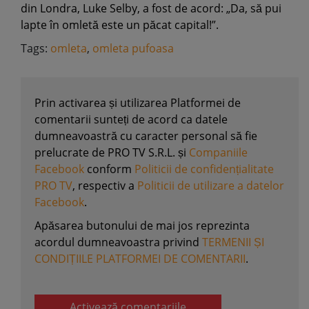
din Londra, Luke Selby, a fost de acord: „Da, să pui
lapte în omletă este un păcat capital!”.
Tags:
omleta
,
omleta pufoasa
Prin activarea și utilizarea Platformei de
comentarii sunteți de acord ca datele
dumneavoastră cu caracter personal să fie
prelucrate de PRO TV S.R.L. și
Companiile
Facebook
conform
Politicii de confidențialitate
PRO TV
, respectiv a
Politicii de utilizare a datelor
Facebook
.
Apăsarea butonului de mai jos reprezinta
acordul dumneavoastra privind
TERMENII ȘI
CONDIȚIILE PLATFORMEI DE COMENTARII
.
Activează comentariile