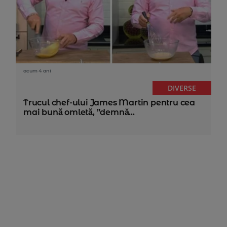
acum 4 ani
DIVERSE
Trucul chef-ului James Martin pentru cea
mai bună omletă, ”demnă...