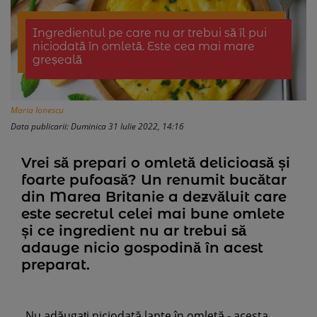
Ingredientul pe care nu ar trebui să îl pui
niciodată în omletă. Este cea mai mare
greșeală
Maria Ionescu
Data publicarii: Duminica 31 Iulie 2022, 14:16
Vrei să prepari o omletă delicioasă și
foarte pufoasă? Un renumit bucătar
din Marea Britanie a dezvăluit care
este secretul celei mai bune omlete
și ce ingredient nu ar trebui să
adauge nicio gospodină în acest
preparat.
„Nu adăugați niciodată lapte în omletă - acesta