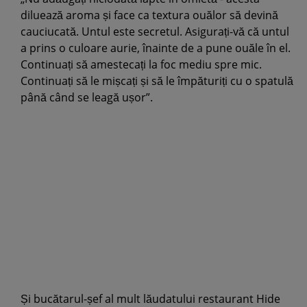
diluează aroma și face ca textura ouălor să devină
cauciucată. Untul este secretul. Asigurați-vă că untul
a prins o culoare aurie, înainte de a pune ouăle în el.
Continuați să amestecați la foc mediu spre mic.
Continuați să le mișcați și să le împăturiți cu o spatulă
până când se leagă ușor”.
Și bucătarul-șef al mult lăudatului restaurant Hide