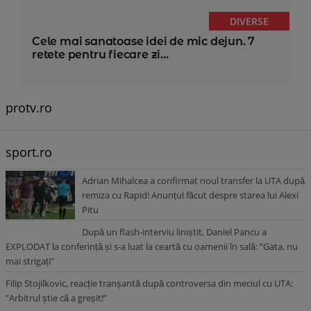
DIVERSE
Cele mai sanatoase idei de mic dejun. 7
retete pentru fiecare zi...
protv.ro
sport.ro
Adrian Mihalcea a confirmat noul transfer la UTA după
remiza cu Rapid! Anunțul făcut despre starea lui Alexi
Pitu
După un flash-interviu liniștit, Daniel Pancu a
EXPLODAT la conferință și s-a luat la ceartă cu oamenii în sală: ”Gata, nu
mai strigați”
Filip Stojilkovic, reacție tranșantă după controversa din meciul cu UTA:
”Arbitrul știe că a greșit!”