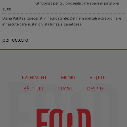
nutriționist pentru oboseala care apare în jurul orei
15:00
Diana Palotaș, specialist în neuroștiințe: Deținem abilități extraordinare
înnăscute care susțin o viață lungă și sănătoasă
perfecte.ro
EVENIMENT
MENIU
REȚETE
BĂUTURI
TRAVEL
DESPRE