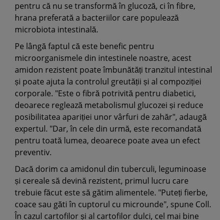
pentru că nu se transformă în glucoză, ci în fibre,
hrana preferată a bacteriilor care populează
microbiota intestinală.
Pe lângă faptul că este benefic pentru
microorganismele din intestinele noastre, acest
amidon rezistent poate îmbunătăți tranzitul intestinal
și poate ajuta la controlul greutății și al compoziției
corporale. "Este o fibră potrivită pentru diabetici,
deoarece reglează metabolismul glucozei și reduce
posibilitatea apariției unor vârfuri de zahăr", adaugă
expertul. "Dar, în cele din urmă, este recomandată
pentru toată lumea, deoarece poate avea un efect
preventiv.
Dacă dorim ca amidonul din tuberculi, leguminoase
și cereale să devină rezistent, primul lucru care
trebuie făcut este să gătim alimentele. "Puteți fierbe,
coace sau găti în cuptorul cu microunde", spune Coll.
În cazul cartofilor și al cartofilor dulci, cel mai bine