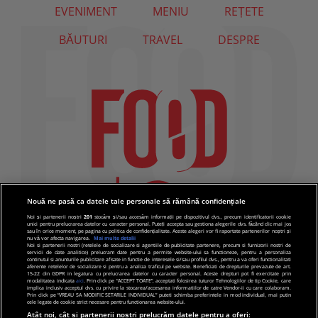
EVENIMENT
MENIU
REȚETE
BĂUTURI
TRAVEL
DESPRE
Nouă ne pasă ca datele tale personale să rămână confidențiale
Noi și partenerii noștri
201
stocăm și/sau accesăm informații pe dispozitivul dvs., precum identificatorii cookie
unici pentru prelucrarea datelor cu caracter personal. Puteți accepta sau gestiona alegerile dvs. făcând clic mai jos
sau în orice moment, pe pagina cu politica de confidențialitate. Aceste alegeri vor fi raportate partenerilor noștri și
nu vă vor afecta navigarea.
Mai multe detalii
Noi si partenerii nostri (retelele de socializare si agentiile de publicitate partenere, precum si furnizorii nostri de
servicii de date analitice) prelucram date pentru a permite website-ului sa functioneze, pentru a personaliza
continutul si anunturile publicitare afisate in functie de interesele si/sau profilul dvs., pentru a va oferi functionalitati
aferente retelelor de socializare si pentru a analiza traficul pe website. Beneficiati de drepturile prevazute de art.
15-22 din GDPR in legatura cu prelucrarea datelor cu caracter personal. Aceste drepturi pot fi exercitate prin
modalitatea indicata
aici
. Prin click pe “ACCEPT TOATE”, acceptati folosirea tuturor Tehnologiilor de tip Cookie, care
implica inclusiv acceptul dvs. cu privire la stocarea/accesarea informatiilor de catre Vendor-ii cu care colaboram.
Prin click pe “VREAU SA MODIFIC SETARILE INDIVIDUAL” puteti schimba preferintele in mod individual, mai putin
cele legate de cookie strict necesare pentru functionarea website-ului.
Atât noi, cât și partenerii noștri prelucrăm datele pentru a oferi: