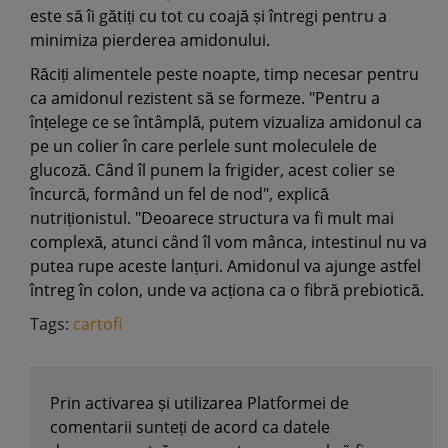
este să îi gătiți cu tot cu coajă și întregi pentru a
minimiza pierderea amidonului.
Răciți alimentele peste noapte, timp necesar pentru
ca amidonul rezistent să se formeze. "Pentru a
înțelege ce se întâmplă, putem vizualiza amidonul ca
pe un colier în care perlele sunt moleculele de
glucoză. Când îl punem la frigider, acest colier se
încurcă, formând un fel de nod", explică
nutriționistul. "Deoarece structura va fi mult mai
complexă, atunci când îl vom mânca, intestinul nu va
putea rupe aceste lanțuri. Amidonul va ajunge astfel
întreg în colon, unde va acționa ca o fibră prebiotică.
Tags:
cartofi
Prin activarea și utilizarea Platformei de
comentarii sunteți de acord ca datele