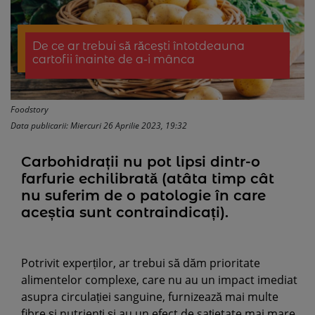
De ce ar trebui să răcești întotdeauna
cartofii înainte de a-i mânca
Foodstory
Data publicarii: Miercuri 26 Aprilie 2023, 19:32
Carbohidrații nu pot lipsi dintr-o
farfurie echilibrată (atâta timp cât
nu suferim de o patologie în care
aceștia sunt contraindicați).
Potrivit experților, ar trebui să dăm prioritate
alimentelor complexe, care nu au un impact imediat
asupra circulației sanguine, furnizează mai multe
fibre și nutrienți și au un efect de sațietate mai mare.