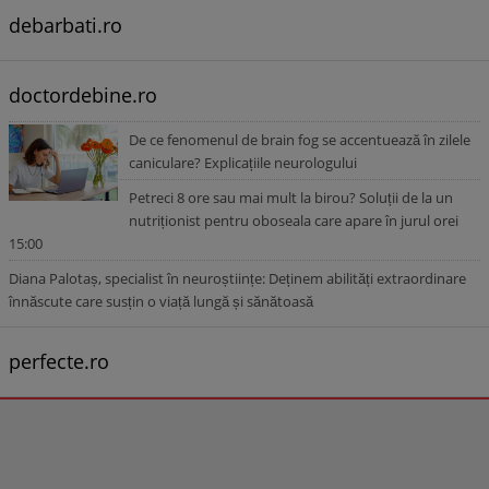
debarbati.ro
doctordebine.ro
De ce fenomenul de brain fog se accentuează în zilele
caniculare? Explicațiile neurologului
Petreci 8 ore sau mai mult la birou? Soluții de la un
nutriționist pentru oboseala care apare în jurul orei
15:00
Diana Palotaș, specialist în neuroștiințe: Deținem abilități extraordinare
înnăscute care susțin o viață lungă și sănătoasă
perfecte.ro