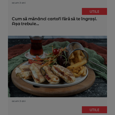
acum 3 ani
UTILE
Cum să mănânci cartofi fără să te îngrași.
Așa trebuie...
acum 3 ani
UTILE