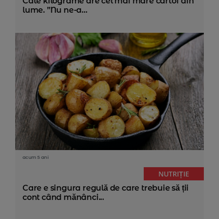
Câte kilograme are cel mai mare cartof din
lume. ”Nu ne-a...
acum 5 ani
NUTRIȚIE
Care e singura regulă de care trebuie să ții
cont când mănânci...