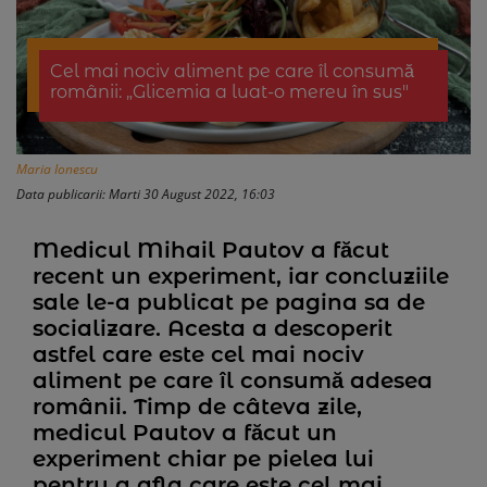
Cel mai nociv aliment pe care îl consumă
românii: „Glicemia a luat-o mereu în sus"
Maria Ionescu
Data publicarii: Marti 30 August 2022, 16:03
Medicul Mihail Pautov a făcut
recent un experiment, iar concluziile
sale le-a publicat pe pagina sa de
socializare. Acesta a descoperit
astfel care este cel mai nociv
aliment pe care îl consumă adesea
românii. Timp de câteva zile,
medicul Pautov a făcut un
experiment chiar pe pielea lui
pentru a afla care este cel mai