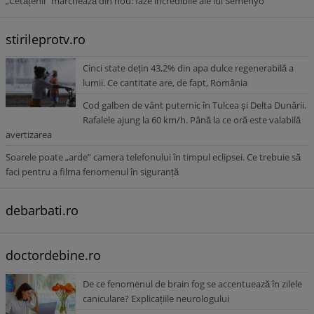
„Cetățenii” marchează din nou: faze incredibile ale lui Semenyo
stirileprotv.ro
Cinci state dețin 43,2% din apa dulce regenerabilă a
lumii. Ce cantitate are, de fapt, România
Cod galben de vânt puternic în Tulcea și Delta Dunării.
Rafalele ajung la 60 km/h. Până la ce oră este valabilă
avertizarea
Soarele poate „arde” camera telefonului în timpul eclipsei. Ce trebuie să
faci pentru a filma fenomenul în siguranță
debarbati.ro
doctordebine.ro
De ce fenomenul de brain fog se accentuează în zilele
caniculare? Explicațiile neurologului