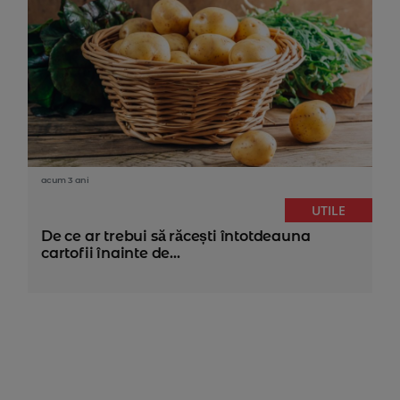
acum 3 ani
UTILE
De ce ar trebui să răcești întotdeauna
cartofii înainte de...