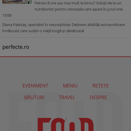
Petreci 8 ore sau mai mult la birou? Soluții de la un
nutriționist pentru oboseala care apare în jurul orei
15:00
Diana Palotaș, specialist în neuroștiințe: Deținem abilități extraordinare
înnăscute care susțin o viață lungă și sănătoasă
perfecte.ro
EVENIMENT
MENIU
REȚETE
BĂUTURI
TRAVEL
DESPRE