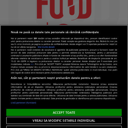
Nouă ne pasă ca datele tale personale să rămână confidențiale
Noi și partenerii noștri
201
stocăm și/sau accesăm informații pe dispozitivul dvs., precum identificatorii cookie
unici pentru prelucrarea datelor cu caracter personal. Puteți accepta sau gestiona alegerile dvs. făcând clic mai jos
sau în orice moment, pe pagina cu politica de confidențialitate. Aceste alegeri vor fi raportate partenerilor noștri și
nu vă vor afecta navigarea.
Mai multe detalii
Noi si partenerii nostri (retelele de socializare si agentiile de publicitate partenere, precum si furnizorii nostri de
servicii de date analitice) prelucram date pentru a permite website-ului sa functioneze, pentru a personaliza
continutul si anunturile publicitare afisate in functie de interesele si/sau profilul dvs., pentru a va oferi functionalitati
aferente retelelor de socializare si pentru a analiza traficul pe website. Beneficiati de drepturile prevazute de art.
15-22 din GDPR in legatura cu prelucrarea datelor cu caracter personal. Aceste drepturi pot fi exercitate prin
modalitatea indicata
aici
. Prin click pe “ACCEPT TOATE”, acceptati folosirea tuturor Tehnologiilor de tip Cookie, care
implica inclusiv acceptul dvs. cu privire la stocarea/accesarea informatiilor de catre Vendor-ii cu care colaboram.
Prin click pe “VREAU SA MODIFIC SETARILE INDIVIDUAL” puteti schimba preferintele in mod individual, mai putin
cele legate de cookie strict necesare pentru functionarea website-ului.
Atât noi, cât și partenerii noștri prelucrăm datele pentru a oferi:
Dezvoltarea și îmbunătățirea serviciilor. Măsurarea performanței reclamelor. Stocarea și/sau accesarea
informațiilor de pe un dispozitiv. Utilizarea profilurilor pentru selectarea conținutului personalizat. Crearea
© 2019 PRO TV S.R.L |
Politica de Cookie
|
Politica
profilurilor de conținut personalizat. Utilizarea profilurilor pentru selectarea publicității personalizate. Crearea
profilurilor pentru publicitate personalizată. Măsurarea performanței conținutului. Înțelegerea publicului prin
de confidentialitate
statistici sau combinații de date din surse diferite. Utilizarea de date limitate pentru a selecta publicitatea. Utilizarea
datelor limitate pentru a selecta conținutul. Date precise de geolocație și identificarea prin scanarea dispozitivului.
Listă parteneri (furnizori)
ACCEPT TOATE
VREAU SA MODIFIC SETARILE INDIVIDUAL