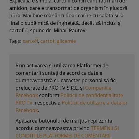
Explicația e simplă: cartofii conțin cantități mari de
amidon, care e transormat de organism în glucoză
pură. Mai bine mănânci doar carne cu salată și la
final o cupă mică de înghețată, decât să incluzi și
cartofii”, spune dr. Mihail Pautov.
Tags:
cartofi
,
cartofi glicemie
Prin activarea și utilizarea Platformei de
comentarii sunteți de acord ca datele
dumneavoastră cu caracter personal să fie
prelucrate de PRO TV S.R.L. și
Companiile
Facebook
conform
Politicii de confidențialitate
PRO TV
, respectiv a
Politicii de utilizare a datelor
Facebook
.
Apăsarea butonului de mai jos reprezinta
acordul dumneavoastra privind
TERMENII ȘI
CONDIȚIILE PLATFORMEI DE COMENTARII
.