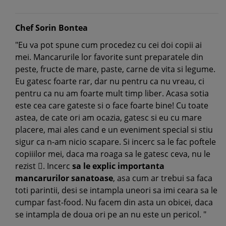
Chef Sorin Bontea
"Eu va pot spune cum procedez cu cei doi copii ai
mei. Mancarurile lor favorite sunt preparatele din
peste, fructe de mare, paste, carne de vita si legume.
Eu gatesc foarte rar, dar nu pentru ca nu vreau, ci
pentru ca nu am foarte mult timp liber. Acasa sotia
este cea care gateste si o face foarte bine! Cu toate
astea, de cate ori am ocazia, gatesc si eu cu mare
placere, mai ales cand e un eveniment special si stiu
sigur ca n-am nicio scapare. Si incerc sa le fac poftele
copiiilor mei, daca ma roaga sa le gatesc ceva, nu le
rezist . Incerc
sa le explic importanta
mancarurilor sanatoase
, asa cum ar trebui sa faca
toti parintii, desi se intampla uneori sa imi ceara sa le
cumpar fast-food. Nu facem din asta un obicei, daca
se intampla de doua ori pe an nu este un pericol. "