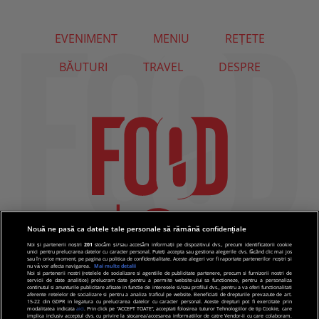
EVENIMENT
MENIU
REȚETE
BĂUTURI
TRAVEL
DESPRE
Nouă ne pasă ca datele tale personale să rămână confidențiale
Noi și partenerii noștri
201
stocăm și/sau accesăm informații pe dispozitivul dvs., precum identificatorii cookie
unici pentru prelucrarea datelor cu caracter personal. Puteți accepta sau gestiona alegerile dvs. făcând clic mai jos
sau în orice moment, pe pagina cu politica de confidențialitate. Aceste alegeri vor fi raportate partenerilor noștri și
nu vă vor afecta navigarea.
Mai multe detalii
Noi si partenerii nostri (retelele de socializare si agentiile de publicitate partenere, precum si furnizorii nostri de
servicii de date analitice) prelucram date pentru a permite website-ului sa functioneze, pentru a personaliza
continutul si anunturile publicitare afisate in functie de interesele si/sau profilul dvs., pentru a va oferi functionalitati
aferente retelelor de socializare si pentru a analiza traficul pe website. Beneficiati de drepturile prevazute de art.
15-22 din GDPR in legatura cu prelucrarea datelor cu caracter personal. Aceste drepturi pot fi exercitate prin
modalitatea indicata
aici
. Prin click pe “ACCEPT TOATE”, acceptati folosirea tuturor Tehnologiilor de tip Cookie, care
implica inclusiv acceptul dvs. cu privire la stocarea/accesarea informatiilor de catre Vendor-ii cu care colaboram.