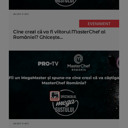
acum 4 ani
EVENIMENT
Cine crezi că va fi viitorul MasterChef al
României? Ghicește...
acum 4 ani