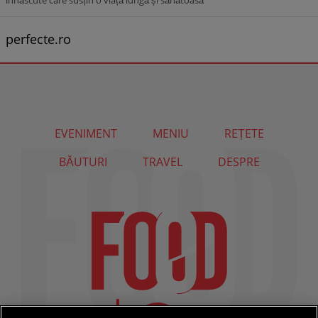
înnăscute care susțin o viață lungă și sănătoasă
perfecte.ro
EVENIMENT
MENIU
REȚETE
BĂUTURI
TRAVEL
DESPRE