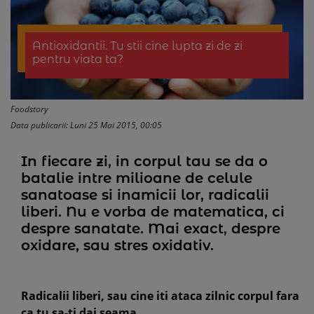
Antioxidantii. Tu stii cine lupta zi de zi
pentru viata ta?
Foodstory
Data publicarii: Luni 25 Mai 2015, 00:05
In fiecare zi, in corpul tau se da o
batalie intre milioane de celule
sanatoase si inamicii lor, radicalii
liberi. Nu e vorba de matematica, ci
despre sanatate. Mai exact, despre
oxidare, sau stres oxidativ.
Radicalii liberi, sau cine iti ataca zilnic corpul fara
ca tu sa-ti dai seama