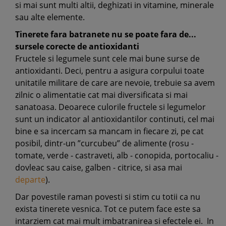
si mai sunt multi altii, deghizati in vitamine, minerale
sau alte elemente.
Tinerete fara batranete nu se poate fara de...
sursele corecte de antioxidanti
Fructele si legumele sunt cele mai bune surse de
antioxidanti. Deci, pentru a asigura corpului toate
unitatile militare de care are nevoie, trebuie sa avem
zilnic o alimentatie cat mai diversificata si mai
sanatoasa. Deoarece culorile fructele si legumelor
sunt un indicator al antioxidantilor continuti, cel mai
bine e sa incercam sa mancam in fiecare zi, pe cat
posibil, dintr-un ”curcubeu” de alimente (rosu -
tomate, verde - castraveti, alb - conopida, portocaliu -
dovleac sau caise, galben - citrice, si asa mai
departe
).
Dar povestile raman povesti si stim cu totii ca nu
exista tinerete vesnica. Tot ce putem face este sa
intarziem cat mai mult imbatranirea si efectele ei. In