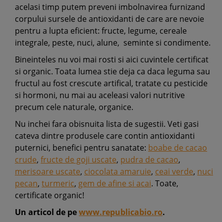
acelasi timp putem preveni imbolnavirea furnizand
corpului sursele de antioxidanti de care are nevoie
pentru a lupta eficient: fructe, legume, cereale
integrale, peste, nuci, alune, seminte si condimente.
Bineinteles nu voi mai rosti si aici cuvintele certificat
si organic. Toata lumea stie deja ca daca leguma sau
fructul au fost crescute artifical, tratate cu pesticide
si hormoni, nu mai au aceleasi valori nutritive
precum cele naturale, organice.
Nu inchei fara obisnuita lista de sugestii. Veti gasi
cateva dintre produsele care contin antioxidanti
puternici, benefici pentru sanatate:
boabe de cacao
crude
,
fructe de goji uscate
,
pudra de cacao
,
merisoare uscate
,
ciocolata amaruie
,
ceai verde
,
nuci
pecan
,
turmeric
,
gem de afine si acai
. Toate,
certificate organic!
Un articol de pe
www.republicabio.ro
.