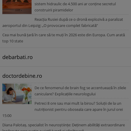
sistem hidraulic de 4.500 ani ar conține secretul
construirii piramidelor
Reacția Rusiei după ce o dronă explozivă a paralizat
aeroportul din Leipzig: „O provocare complet fabricată”
Cea mai bună țară în care să te muți în 2026 este din Europa. Cum arată
top 10 state
debarbati.ro
doctordebine.ro
De ce fenomenul de brain fog se accentuează în zilele
caniculare? Explicațiile neurologului
Petreci 8 ore sau mai mult la birou? Soluții de la un
nutriționist pentru oboseala care apare în jurul orei
15:00
Diana Palotaș, specialist în neuroștiințe: Deținem abilități extraordinare