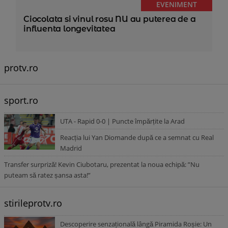
EVENIMENT
Ciocolata si vinul rosu NU au puterea de a
influenta longevitatea
protv.ro
sport.ro
UTA - Rapid 0-0 | Puncte împărțite la Arad
Reacția lui Yan Diomande după ce a semnat cu Real
Madrid
Transfer surpriză! Kevin Ciubotaru, prezentat la noua echipă: ”Nu
puteam să ratez șansa asta!”
stirileprotv.ro
Descoperire senzațională lângă Piramida Roșie: Un