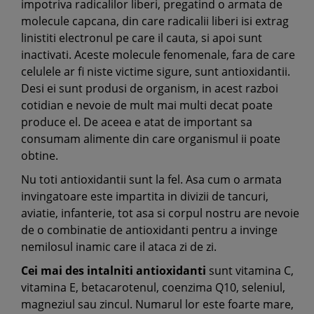
impotriva radicalilor liberi, pregatind o armata de
molecule capcana, din care radicalii liberi isi extrag
linistiti electronul pe care il cauta, si apoi sunt
inactivati. Aceste molecule fenomenale, fara de care
celulele ar fi niste victime sigure, sunt antioxidantii.
Desi ei sunt produsi de organism, in acest razboi
cotidian e nevoie de mult mai multi decat poate
produce el. De aceea e atat de important sa
consumam alimente din care organismul ii poate
obtine.
Nu toti antioxidantii sunt la fel. Asa cum o armata
invingatoare este impartita in divizii de tancuri,
aviatie, infanterie, tot asa si corpul nostru are nevoie
de o combinatie de antioxidanti pentru a invinge
nemilosul inamic care il ataca zi de zi.
Cei mai des intalniti antioxidanti
sunt vitamina C,
vitamina E, betacarotenul, coenzima Q10, seleniul,
magneziul sau zincul. Numarul lor este foarte mare,