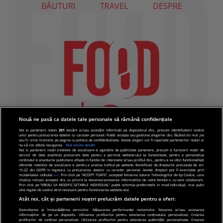
BĂUTURI
TRAVEL
DESPRE
Nouă ne pasă ca datele tale personale să rămână confidențiale
Noi și partenerii noștri
201
stocăm și/sau accesăm informații pe dispozitivul dvs., precum identificatorii cookie
unici pentru prelucrarea datelor cu caracter personal. Puteți accepta sau gestiona alegerile dvs. făcând clic mai jos
sau în orice moment, pe pagina cu politica de confidențialitate. Aceste alegeri vor fi raportate partenerilor noștri și
nu vă vor afecta navigarea.
Mai multe detalii
Noi si partenerii nostri (retelele de socializare si agentiile de publicitate partenere, precum si furnizorii nostri de
servicii de date analitice) prelucram date pentru a permite website-ului sa functioneze, pentru a personaliza
continutul si anunturile publicitare afisate in functie de interesele si/sau profilul dvs., pentru a va oferi functionalitati
aferente retelelor de socializare si pentru a analiza traficul pe website. Beneficiati de drepturile prevazute de art.
15-22 din GDPR in legatura cu prelucrarea datelor cu caracter personal. Aceste drepturi pot fi exercitate prin
modalitatea indicata
aici
. Prin click pe “ACCEPT TOATE”, acceptati folosirea tuturor Tehnologiilor de tip Cookie, care
implica inclusiv acceptul dvs. cu privire la stocarea/accesarea informatiilor de catre Vendor-ii cu care colaboram.
Prin click pe “VREAU SA MODIFIC SETARILE INDIVIDUAL” puteti schimba preferintele in mod individual, mai putin
cele legate de cookie strict necesare pentru functionarea website-ului.
Atât noi, cât și partenerii noștri prelucrăm datele pentru a oferi:
Dezvoltarea și îmbunătățirea serviciilor. Măsurarea performanței reclamelor. Stocarea și/sau accesarea
informațiilor de pe un dispozitiv. Utilizarea profilurilor pentru selectarea conținutului personalizat. Crearea
© 2019 PRO TV S.R.L |
Politica de Cookie
|
Politica
profilurilor de conținut personalizat. Utilizarea profilurilor pentru selectarea publicității personalizate. Crearea