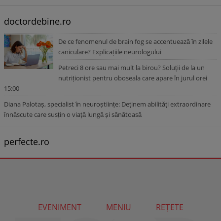
doctordebine.ro
De ce fenomenul de brain fog se accentuează în zilele
caniculare? Explicațiile neurologului
Petreci 8 ore sau mai mult la birou? Soluții de la un
nutriționist pentru oboseala care apare în jurul orei
15:00
Diana Palotaș, specialist în neuroștiințe: Deținem abilități extraordinare
înnăscute care susțin o viață lungă și sănătoasă
perfecte.ro
EVENIMENT
MENIU
REȚETE