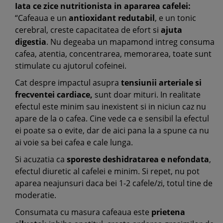
Iata ce zice nutritionista in apararea cafelei:
“Cafeaua e un
antioxidant redutabil
, e un tonic
cerebral, creste capacitatea de efort si
ajuta
digestia
. Nu degeaba un mapamond intreg consuma
cafea, atentia, concentrarea, memorarea, toate sunt
stimulate cu ajutorul cofeinei.
Cat despre impactul asupra
tensiunii arteriale si
frecventei cardiace,
sunt doar mituri. In realitate
efectul este minim sau inexistent si in niciun caz nu
apare de la o cafea. Cine vede ca e sensibil la efectul
ei poate sa o evite, dar de aici pana la a spune ca nu
ai voie sa bei cafea e cale lunga.
Si acuzatia ca
sporeste deshidratarea e nefondata
,
efectul diuretic al cafelei e minim. Si repet, nu pot
aparea neajunsuri daca bei 1-2 cafele/zi, totul tine de
moderatie.
Consumata cu masura cafeaua este
prietena