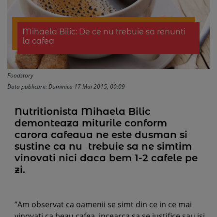
Mihaela Bilic: De ce nu trebuie sa renunti
la cafea
Foodstory
Data publicarii: Duminica 17 Mai 2015, 00:09
Nutritionista Mihaela Bilic
demonteaza miturile conform
carora cafeaua ne este dusman si
sustine ca nu trebuie sa ne simtim
vinovati nici daca bem 1-2 cafele pe
zi.
“Am observat ca oamenii se simt din ce in ce mai
vinovati ca beau cafea, incearca sa se justifice sau isi