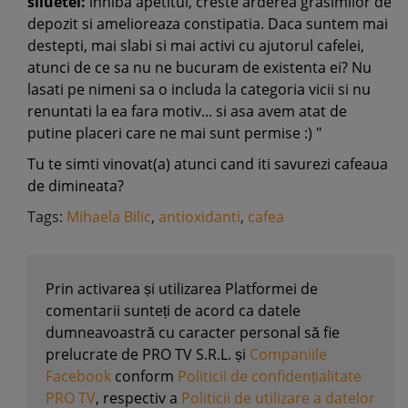
siluetei:
inhiba apetitul, creste arderea grasimilor de
depozit si amelioreaza constipatia. Daca suntem mai
destepti, mai slabi si mai activi cu ajutorul cafelei,
atunci de ce sa nu ne bucuram de existenta ei? Nu
lasati pe nimeni sa o includa la categoria vicii si nu
renuntati la ea fara motiv... si asa avem atat de
putine placeri care ne mai sunt permise :) "
Tu te simti vinovat(a) atunci cand iti savurezi cafeaua
de dimineata?
Tags:
Mihaela Bilic
,
antioxidanti
,
cafea
Prin activarea și utilizarea Platformei de
comentarii sunteți de acord ca datele
dumneavoastră cu caracter personal să fie
prelucrate de PRO TV S.R.L. și
Companiile
Facebook
conform
Politicii de confidențialitate
PRO TV
, respectiv a
Politicii de utilizare a datelor