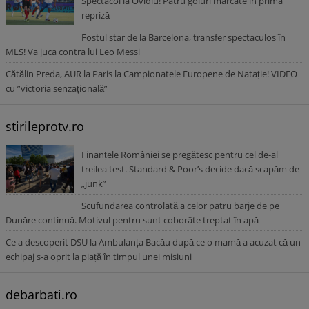
Spectacol la Ovidiu! Patru goluri marcate în prima
repriză
Fostul star de la Barcelona, transfer spectaculos în
MLS! Va juca contra lui Leo Messi
Cătălin Preda, AUR la Paris la Campionatele Europene de Natație! VIDEO
cu ”victoria senzațională”
stirileprotv.ro
Finanțele României se pregătesc pentru cel de-al
treilea test. Standard & Poor’s decide dacă scapăm de
„junk”
Scufundarea controlată a celor patru barje de pe
Dunăre continuă. Motivul pentru sunt coborâte treptat în apă
Ce a descoperit DSU la Ambulanța Bacău după ce o mamă a acuzat că un
echipaj s-a oprit la piață în timpul unei misiuni
debarbati.ro