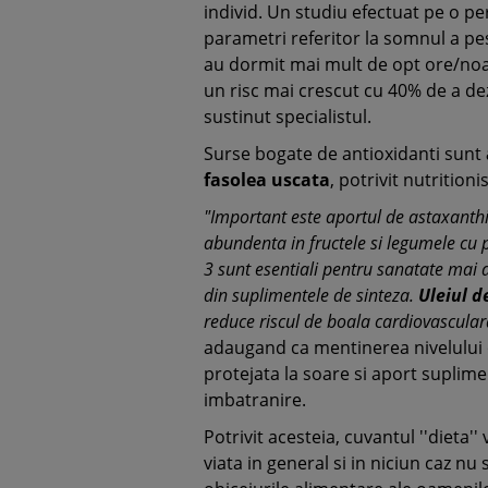
individ. Un studiu efectuat pe o pe
parametri referitor la somnul a pes
au dormit mai mult de opt ore/noap
un risc mai crescut cu 40% de a de
sustinut specialistul.
Surse bogate de antioxidanti sunt
fasolea uscata
, potrivit nutritionis
"Important este aportul de astaxanthi
abundenta in fructele si legumele cu p
3 sunt esentiali pentru sanatate mai 
din suplimentele de sinteza.
Uleiul d
reduce riscul de boala cardiovascular
adaugand ca mentinerea nivelului 
protejata la soare si aport suplim
imbatranire.
Potrivit acesteia, cuvantul ''dieta'
viata in general si in niciun caz nu