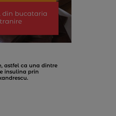
l din bucataria
tranire
, astfel ca una dintre
e insulina prin
exandrescu.