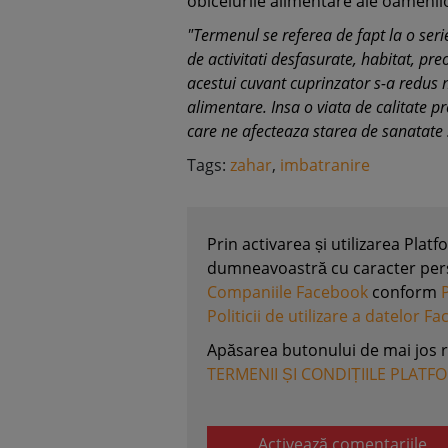
obiceiurile alimentare ale oamenilo
"Termenul se referea de fapt la o serie
de activitati desfasurate, habitat, pre
acestui cuvant cuprinzator s-a redus 
alimentare. Insa o viata de calitate 
care ne afecteaza starea de sanatate 
Tags:
zahar
,
imbatranire
Prin activarea și utilizarea Plat
dumneavoastră cu caracter perso
Companiile Facebook
conform
Politicii de utilizare a datelor F
Apăsarea butonului de mai jos 
TERMENII ȘI CONDIȚIILE PLATF
Activează comentariile