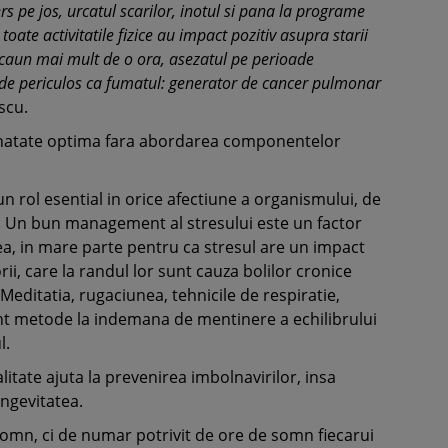
s pe jos, urcatul scarilor, inotul si pana la programe
ate activitatile fizice au impact pozitiv asupra starii
 scaun mai mult de o ora, asezatul pe perioade
el de periculos ca fumatul: generator de cancer pulmonar
scu.
sanatate optima fara abordarea componentelor
n rol esential in orice afectiune a organismului, de
cer. Un bun management al stresului este un factor
ea, in mare parte pentru ca stresul are un impact
ii, care la randul lor sunt cauza bolilor cronice
ditatia, rugaciunea, tehnicile de respiratie,
 sunt metode la indemana de mentinere a echilibrului
l.
ate ajuta la prevenirea imbolnavirilor, insa
ongevitatea.
omn, ci de numar potrivit de ore de somn fiecarui