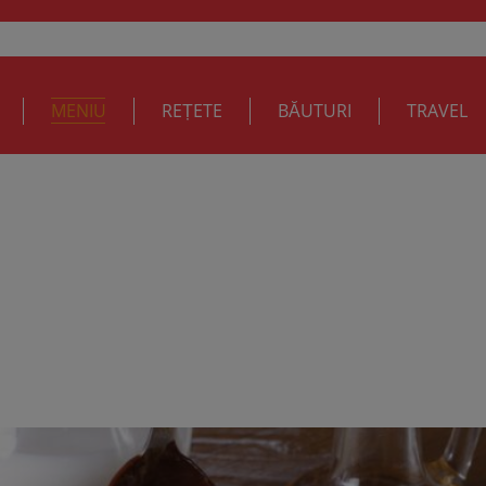
MENIU
REȚETE
BĂUTURI
TRAVEL