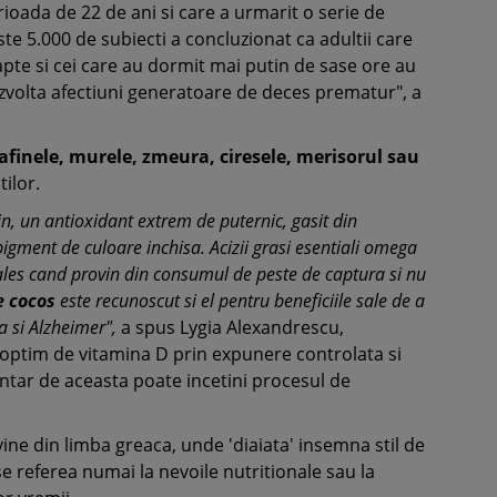
rioada de 22 de ani si care a urmarit o serie de
te 5.000 de subiecti a concluzionat ca adultii care
te si cei care au dormit mai putin de sase ore au
zvolta afectiuni generatoare de deces prematur", a
afinele, murele, zmeura, ciresele, merisorul sau
tilor.
n, un antioxidant extrem de puternic, gasit din
igment de culoare inchisa. Acizii grasi esentiali omega
ales cand provin din consumul de peste de captura si nu
e cocos
este recunoscut si el pentru beneficiile sale de a
a si Alzheimer",
a spus Lygia Alexandrescu,
optim de vitamina D prin expunere controlata si
entar de aceasta poate incetini procesul de
' vine din limba greaca, unde 'diaiata' insemna stil de
 se referea numai la nevoile nutritionale sau la