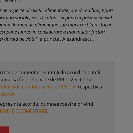
r vremii.
 de aspecte ale vietii: alimentatie, ore de odihna, tipuri
ocupari sociale, etc. De atunci si pana in prezent sensul
numai la mod de alimentatie sau mai exact la restrictii
presupune luarea in considerare a mai multor factori
si durata de viata"
, a punctat Alexandrescu.
formei de comentarii sunteți de acord ca datele
nal să fie prelucrate de PRO TV S.R.L. și
Politicii de confidențialitate PRO TV
, respectiv a
acebook
.
reprezinta acordul dumneavoastra privind
ORMEI DE COMENTARII
.