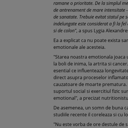
ramane o prioritate. De la simplul mer
de antrenament de mare intensitate - to
de sanatate. Trebuie evitat statul pe
indelungate este considerat a fi la f
si de colon"
, a spus Lygia Alexandre
Ea a explicat ca nu poate exista 
emotionale ale acesteia.
"Starea noastra emotionala joaca u
la boli de inima, la artrita si can
esential ce influenteaza longevitat
direct asupra proceselor inflamator
cauzatoare de moarte prematura. Me
suportul social si exercitiul fizic
emotional", a precizat nutritionistu
De asemenea, un somn de buna calit
studiile recente il coreleaza si cu l
"Nu este vorba de ore destule de s