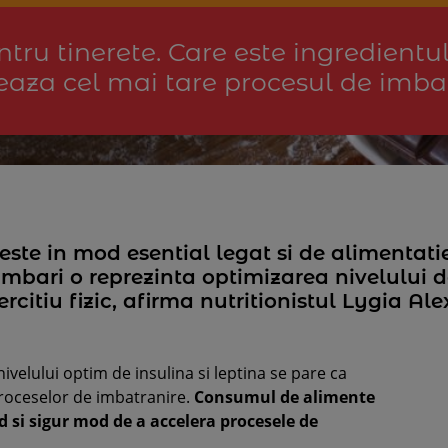
tru tinerete. Care este ingredientu
eaza cel mai tare procesul de imba
ste in mod esential legat si de alimentatie
mbari o reprezinta optimizarea nivelului d
ercitiu fizic, afirma nutritionistul Lygia Al
nivelului optim de insulina si leptina se pare ca
proceselor de imbatranire.
Consumul de alimente
d si sigur mod de a accelera procesele de