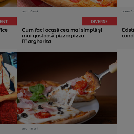
acum 5 ani
acum 5 
ENT
DIVERSE
fice
Cum faci acasă cea mai simplă și
Exist
mai gustoasă pizza: pizza
condi
Margherita
acum 11 ani