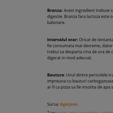
Branza:
Acest ingredient trebuie sa
digestie. Branza fara lactoza este 
balonare.
Intervalul orar:
Oricat de tentanta
fie consumata mai devreme, datorit
trebui sa desparta cina de ora de c
digerat in mod adecvat.
Bautura
: Unul dintre pericolele t
impreuna cu bauturi carbogazoase 
ar fi ca pizza sa fie insotita de ap
Sursa:
Agerpres
Tags:
pizza
,
pizza sanatoasa
,
reteta