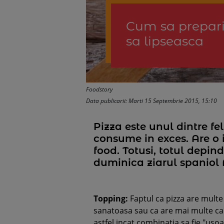
Cum sa prepari
sa lipseasca
Foodstory
Data publicarii: Marti 15 Septembrie 2015, 15:10
Pizza este unul dintre f
consume in exces. Are o 
food. Totusi, totul depin
duminica ziarul spaniol 
Topping:
Faptul ca pizza are mult
sanatoasa sau ca are mai multe cal
astfel incat combinatia sa fie "uso