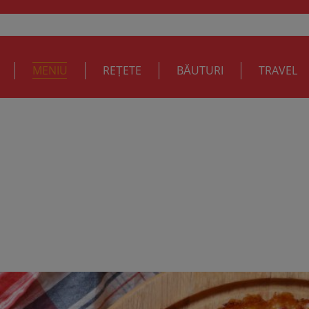
MENIU
REȚETE
BĂUTURI
TRAVEL