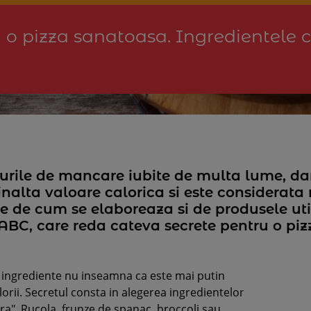
 o pizza sanatoasa. Ingredientele c
elurile de mancare iubite de multa lume, d
inalta valoare calorica si este considerata
de de cum se elaboreaza si de produsele uti
ABC, care reda cateva secrete pentru o pi
e ingrediente nu inseamna ca este mai putin
orii. Secretul consta in alegerea ingredientelor
ara". Rucola, frunze de spanac, broccoli sau