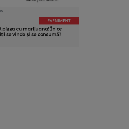
ani
EVENIMENT
ă pizza cu marijuana! În ce
ții se vinde și se consumă?