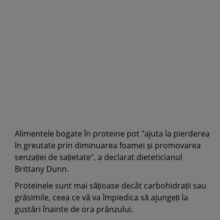
Alimentele bogate în proteine pot "ajuta la pierderea
în greutate prin diminuarea foamei și promovarea
senzației de sațietate", a declarat dieteticianul
Brittany Dunn.
Proteinele sunt mai sățioase decât carbohidrații sau
grăsimile, ceea ce vă va împiedica să ajungeți la
gustări înainte de ora prânzului.