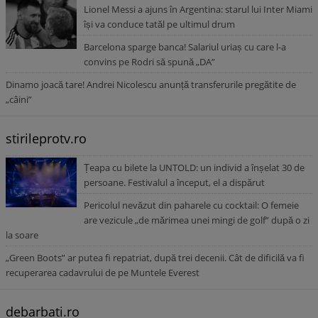
Lionel Messi a ajuns în Argentina: starul lui Inter Miami
își va conduce tatăl pe ultimul drum
Barcelona sparge banca! Salariul uriaș cu care l-a
convins pe Rodri să spună „DA”
Dinamo joacă tare! Andrei Nicolescu anunță transferurile pregătite de
„câini”
stirileprotv.ro
Țeapa cu bilete la UNTOLD: un individ a înșelat 30 de
persoane. Festivalul a început, el a dispărut
Pericolul nevăzut din paharele cu cocktail: O femeie
are vezicule „de mărimea unei mingi de golf” după o zi
la soare
„Green Boots” ar putea fi repatriat, după trei decenii. Cât de dificilă va fi
recuperarea cadavrului de pe Muntele Everest
debarbati.ro