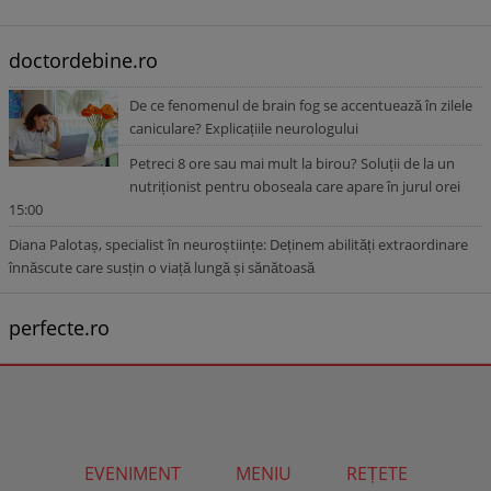
doctordebine.ro
De ce fenomenul de brain fog se accentuează în zilele
caniculare? Explicațiile neurologului
Petreci 8 ore sau mai mult la birou? Soluții de la un
nutriționist pentru oboseala care apare în jurul orei
15:00
Diana Palotaș, specialist în neuroștiințe: Deținem abilități extraordinare
înnăscute care susțin o viață lungă și sănătoasă
perfecte.ro
EVENIMENT
MENIU
REȚETE