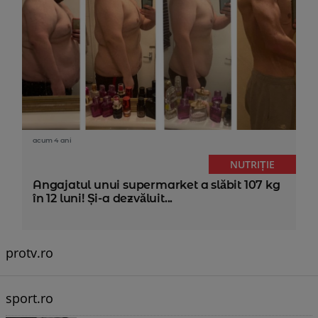
acum 4 ani
NUTRIȚIE
Angajatul unui supermarket a slăbit 107 kg
în 12 luni! Și-a dezvăluit...
protv.ro
sport.ro