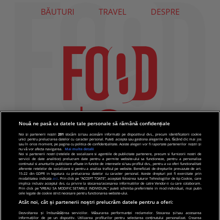
BĂUTURI
TRAVEL
DESPRE
Nouă ne pasă ca datele tale personale să rămână confidențiale
Noi și partenerii noștri
201
stocăm și/sau accesăm informații pe dispozitivul dvs., precum identificatorii cookie
unici pentru prelucrarea datelor cu caracter personal. Puteți accepta sau gestiona alegerile dvs. făcând clic mai jos
sau în orice moment, pe pagina cu politica de confidențialitate. Aceste alegeri vor fi raportate partenerilor noștri și
nu vă vor afecta navigarea.
Mai multe detalii
Noi si partenerii nostri (retelele de socializare si agentiile de publicitate partenere, precum si furnizorii nostri de
servicii de date analitice) prelucram date pentru a permite website-ului sa functioneze, pentru a personaliza
continutul si anunturile publicitare afisate in functie de interesele si/sau profilul dvs., pentru a va oferi functionalitati
aferente retelelor de socializare si pentru a analiza traficul pe website. Beneficiati de drepturile prevazute de art.
15-22 din GDPR in legatura cu prelucrarea datelor cu caracter personal. Aceste drepturi pot fi exercitate prin
modalitatea indicata
aici
. Prin click pe “ACCEPT TOATE”, acceptati folosirea tuturor Tehnologiilor de tip Cookie, care
implica inclusiv acceptul dvs. cu privire la stocarea/accesarea informatiilor de catre Vendor-ii cu care colaboram.
Prin click pe “VREAU SA MODIFIC SETARILE INDIVIDUAL” puteti schimba preferintele in mod individual, mai putin
cele legate de cookie strict necesare pentru functionarea website-ului.
Atât noi, cât și partenerii noștri prelucrăm datele pentru a oferi:
Dezvoltarea și îmbunătățirea serviciilor. Măsurarea performanței reclamelor. Stocarea și/sau accesarea
informațiilor de pe un dispozitiv. Utilizarea profilurilor pentru selectarea conținutului personalizat. Crearea