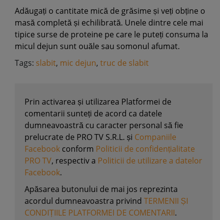
Adăugați o cantitate mică de grăsime și veți obține o
masă completă și echilibrată. Unele dintre cele mai
tipice surse de proteine pe care le puteți consuma la
micul dejun sunt ouăle sau somonul afumat.
Tags:
slabit
,
mic dejun
,
truc de slabit
Prin activarea și utilizarea Platformei de
comentarii sunteți de acord ca datele
dumneavoastră cu caracter personal să fie
prelucrate de PRO TV S.R.L. și
Companiile
Facebook
conform
Politicii de confidențialitate
PRO TV
, respectiv a
Politicii de utilizare a datelor
Facebook
.
Apăsarea butonului de mai jos reprezinta
acordul dumneavoastra privind
TERMENII ȘI
CONDIȚIILE PLATFORMEI DE COMENTARII
.