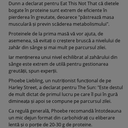
Dunn a declarat pentru Eat This Not That că dietele
bogate în proteine sunt extrem de eficiente în
pierderea în greutate, deoarece "păstrează masa
musculară și previn scăderea metabolismului".
Proteinele de la prima masă vă vor ajuta, de
asemenea, să evitați o creștere bruscă a nivelului de
zahăr din sânge și mai mult pe parcursul zilei.
Iar menținerea unui nivel echilibrat al zahărului din
sânge este extrem de utilă pentru gestionarea
greutății, spun experții.
Phoebe Liebling, un nutriționist funcțional de pe
Harley Street, a declarat pentru The Sun: "Este destul
de mult dictat de primul lucru pe care îl pui în gură
dimineața și apoi se compune pe parcursul zilei.
Ca regulă generală, Phoebe recomandă întotdeauna
un mic dejun format din carbohidrați cu eliberare
lentă și o porție de 20-30 g de proteine.