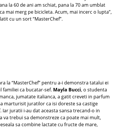
Pana la 60 de ani am schiat, pana la 70 am umblat
nca mai merg pe bicicleta. Acum, mai incerc o lupta”,
platit cu un sort “MasterChef”.
ara la “MasterChef” pentru a-i demonstra tatalui ei
l familiei ca bucatar-sef.
Mayla Bucci
, o studenta
manca, jumatate italianca, a gatit creveti in parfum
a marturisit juratilor ca isi doreste sa castige
. Iar juratii i-au dat aceasta sansa trecand-o in
a va trebui sa demonstreze ca poate mai mult,
greseala sa combine lactate cu fructe de mare,