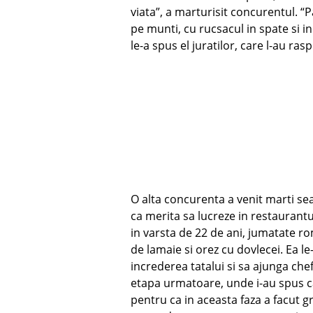
viata”, a marturisit concurentul. “
pe munti, cu rucsacul in spate si i
le-a spus el juratilor, care l-au ras
O alta concurenta a venit marti se
ca merita sa lucreze in restaurantu
in varsta de 22 de ani, jumatate ro
de lamaie si orez cu dovlecei. Ea le-
increderea tatalui si sa ajunga chef
etapa urmatoare, unde i-au spus c
pentru ca in aceasta faza a facut 