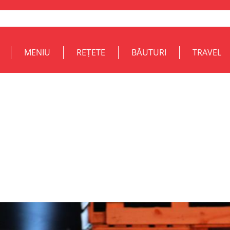
MENIU
REȚETE
BĂUTURI
TRAVEL