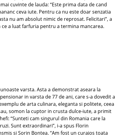
umai cuvinte de lauda: “Este prima data de cand
ananc ceva iute. Pentru ca nu este doar senzatia
asta nu am absolut nimic de reprosat. Felicitari”, a
a ce a luat farfuria pentru a termina mancarea.
unoaste varsta. Asta a demonstrat aseara la
 pensionar in varsta de 77 de ani, care s-a dovedit a
 exemplu de arta culinara, eleganta si politete, ceea
 sau, somon la cuptor in crusta dulce-iute, a primit
hefi: “Sunteti cam singurul din Romania care la
zi. Sunt extraordinari”, i-a spus Florin
ansmis si Sorin Bontea. “Am fost un curajos toata