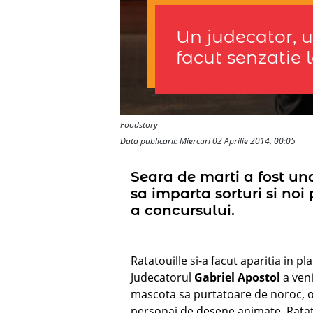
Un judecator, u
facut senzatie 
Foodstory
Data publicarii: Miercuri 02 Aprilie 2014, 00:05
Seara de marti a fost una
sa imparta sorturi si noi
a concursului.
Ratatouille si-a facut aparitia in 
Judecatorul
Gabriel Apostol
a veni
mascota sa purtatoare de noroc, o 
personaj de desene animate, Ratat