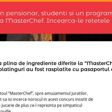
n pensionar, studenti si un progra
la MasterChef. Incearca-le retetele
 plina de ingrediente diferite la “MasterCh
 platinguri au fost rasplatite cu pasaportu
platoul “MasterChef”, spre amuzamentul juratilor.
t sa isi incerce norocul in acest concurs insotit de
jucarie de plus ce-l repreznta pe simpaticul
ouille.