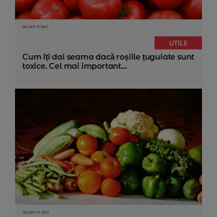
acum 3 ani
UTILE
Cum îți dai seama dacă roșiile țuguiate sunt
toxice. Cel mai important...
acum 4 ani