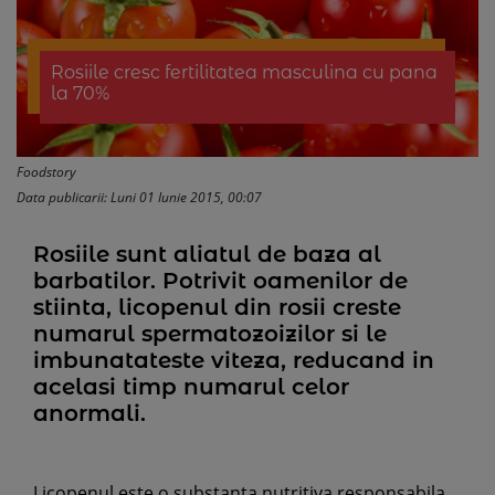
Rosiile cresc fertilitatea masculina cu pana
la 70%
Foodstory
Data publicarii: Luni 01 Iunie 2015, 00:07
Rosiile sunt aliatul de baza al
barbatilor. Potrivit oamenilor de
stiinta, licopenul din rosii creste
numarul spermatozoizilor si le
imbunatateste viteza, reducand in
acelasi timp numarul celor
anormali.
Licopenul este o substanta nutritiva responsabila