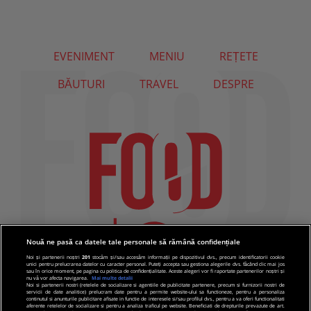
EVENIMENT
MENIU
REȚETE
BĂUTURI
TRAVEL
DESPRE
Nouă ne pasă ca datele tale personale să rămână confidențiale
Noi și partenerii noștri
201
stocăm și/sau accesăm informații pe dispozitivul dvs., precum identificatorii cookie
unici pentru prelucrarea datelor cu caracter personal. Puteți accepta sau gestiona alegerile dvs. făcând clic mai jos
sau în orice moment, pe pagina cu politica de confidențialitate. Aceste alegeri vor fi raportate partenerilor noștri și
nu vă vor afecta navigarea.
Mai multe detalii
Noi si partenerii nostri (retelele de socializare si agentiile de publicitate partenere, precum si furnizorii nostri de
servicii de date analitice) prelucram date pentru a permite website-ului sa functioneze, pentru a personaliza
continutul si anunturile publicitare afisate in functie de interesele si/sau profilul dvs., pentru a va oferi functionalitati
aferente retelelor de socializare si pentru a analiza traficul pe website. Beneficiati de drepturile prevazute de art.