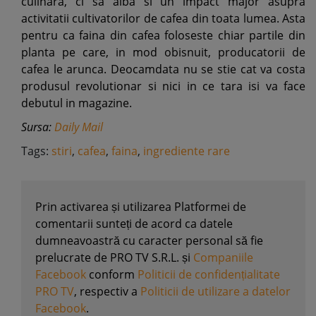
culinara, ci sa aiba si un impact major asupra
activitatii cultivatorilor de cafea din toata lumea. Asta
pentru ca faina din cafea foloseste chiar partile din
planta pe care, in mod obisnuit, producatorii de
cafea le arunca. Deocamdata nu se stie cat va costa
produsul revolutionar si nici in ce tara isi va face
debutul in magazine.
Sursa:
Daily Mail
Tags:
stiri
,
cafea
,
faina
,
ingrediente rare
Prin activarea și utilizarea Platformei de
comentarii sunteți de acord ca datele
dumneavoastră cu caracter personal să fie
prelucrate de PRO TV S.R.L. și
Companiile
Facebook
conform
Politicii de confidențialitate
PRO TV
, respectiv a
Politicii de utilizare a datelor
Facebook
.