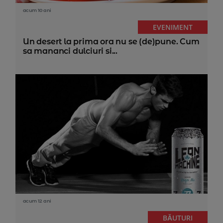
acum 10 ani
EVENIMENT
Un desert la prima ora nu se (de)pune. Cum
sa mananci dulciuri si...
acum 12 ani
BĂUTURI