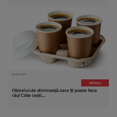
acum 5 ani
MENIU
Obiceiul de dimineață care îți poate face
rău! Câte cești...