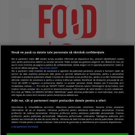
Nouă ne pasă ca datele tale personale să rămână confidențiale
Noi și partenerii noștri
201
stocăm și/sau accesăm informații pe dispozitivul dvs., precum identificatorii cookie
unici pentru prelucrarea datelor cu caracter personal. Puteți accepta sau gestiona alegerile dvs. făcând clic mai jos
sau în orice moment, pe pagina cu politica de confidențialitate. Aceste alegeri vor fi raportate partenerilor noștri și
nu vă vor afecta navigarea.
Mai multe detalii
Noi si partenerii nostri (retelele de socializare si agentiile de publicitate partenere, precum si furnizorii nostri de
servicii de date analitice) prelucram date pentru a permite website-ului sa functioneze, pentru a personaliza
continutul si anunturile publicitare afisate in functie de interesele si/sau profilul dvs., pentru a va oferi functionalitati
aferente retelelor de socializare si pentru a analiza traficul pe website. Beneficiati de drepturile prevazute de art.
15-22 din GDPR in legatura cu prelucrarea datelor cu caracter personal. Aceste drepturi pot fi exercitate prin
modalitatea indicata
aici
. Prin click pe “ACCEPT TOATE”, acceptati folosirea tuturor Tehnologiilor de tip Cookie, care
implica inclusiv acceptul dvs. cu privire la stocarea/accesarea informatiilor de catre Vendor-ii cu care colaboram.
Prin click pe “VREAU SA MODIFIC SETARILE INDIVIDUAL” puteti schimba preferintele in mod individual, mai putin
cele legate de cookie strict necesare pentru functionarea website-ului.
Atât noi, cât și partenerii noștri prelucrăm datele pentru a oferi:
Dezvoltarea și îmbunătățirea serviciilor. Măsurarea performanței reclamelor. Stocarea și/sau accesarea
informațiilor de pe un dispozitiv. Utilizarea profilurilor pentru selectarea conținutului personalizat. Crearea
© 2019 PRO TV S.R.L |
Politica de Cookie
|
Politica
profilurilor de conținut personalizat. Utilizarea profilurilor pentru selectarea publicității personalizate. Crearea
profilurilor pentru publicitate personalizată. Măsurarea performanței conținutului. Înțelegerea publicului prin
de confidentialitate
statistici sau combinații de date din surse diferite. Utilizarea de date limitate pentru a selecta publicitatea. Utilizarea
datelor limitate pentru a selecta conținutul. Date precise de geolocație și identificarea prin scanarea dispozitivului.
Listă parteneri (furnizori)