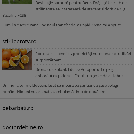
Destinație surpriză pentru Denis Drăguș! Un club din
străinătate se interesează de atacantul dorit de Gigi
Becali la FCSB
Cum l-a cucerit Pancu pe noul transfer de la Rapid: ”Asta mi-a spus”
stirileprotv.ro
Portocale – beneficii, proprietăți nutriționale și utilizări
surprinzătoare
Drona cu explozibil de pe Aeroportul Leipzig,
doborâtă cu piciorul. „Eroul”, un șofer de autobuz
Un muncitor moldovean, lăsat să moară pe șantier de șase colegi
români. Nimeni nu a sunat la ambulanță timp de două ore
debarbati.ro
doctordebine.ro