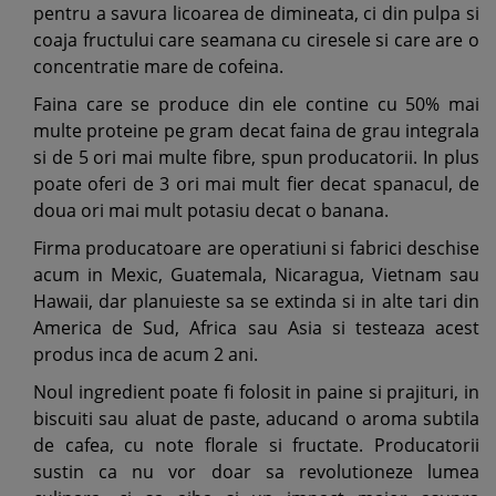
pentru a savura licoarea de dimineata, ci din pulpa si
coaja fructului care seamana cu ciresele si care are o
concentratie mare de cofeina.
Faina care se produce din ele contine cu 50% mai
multe proteine pe gram decat faina de grau integrala
si de 5 ori mai multe fibre, spun producatorii. In plus
poate oferi de 3 ori mai mult fier decat spanacul, de
doua ori mai mult potasiu decat o banana.
Firma producatoare are operatiuni si fabrici deschise
acum in Mexic, Guatemala, Nicaragua, Vietnam sau
Hawaii, dar planuieste sa se extinda si in alte tari din
America de Sud, Africa sau Asia si testeaza acest
produs inca de acum 2 ani.
Noul ingredient poate fi folosit in paine si prajituri, in
biscuiti sau aluat de paste, aducand o aroma subtila
de cafea, cu note florale si fructate. Producatorii
sustin ca nu vor doar sa revolutioneze lumea