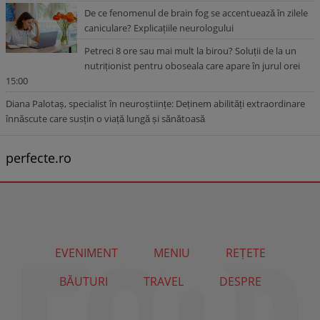
De ce fenomenul de brain fog se accentuează în zilele
caniculare? Explicațiile neurologului
Petreci 8 ore sau mai mult la birou? Soluții de la un
nutriționist pentru oboseala care apare în jurul orei
15:00
Diana Palotaș, specialist în neuroștiințe: Deținem abilități extraordinare
înnăscute care susțin o viață lungă și sănătoasă
perfecte.ro
EVENIMENT
MENIU
REȚETE
BĂUTURI
TRAVEL
DESPRE