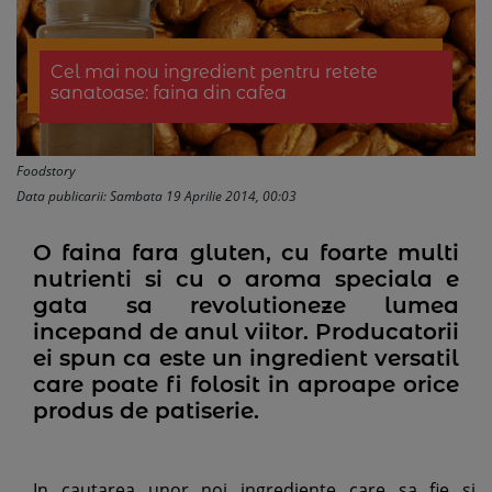
Cel mai nou ingredient pentru retete
sanatoase: faina din cafea
Foodstory
Data publicarii: Sambata 19 Aprilie 2014, 00:03
O faina fara gluten, cu foarte multi
nutrienti si cu o aroma speciala e
gata sa revolutioneze lumea
incepand de anul viitor. Producatorii
ei spun ca este un ingredient versatil
care poate fi folosit in aproape orice
produs de patiserie.
In cautarea unor noi ingrediente care sa fie si