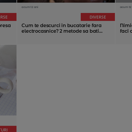
acum 12 ani
acum 12 
ERSE
DIVERSE
presa
Cum te descurci in bucatarie fara
Nimic
electrocasnice? 2 metode sa bati...
faci 
TURI