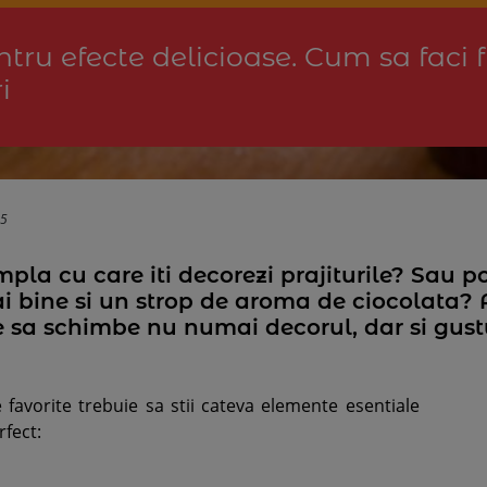
ntru efecte delicioase. Cum sa faci
i
05
simpla cu care iti decorezi prajiturile? Sau p
mai bine si un strop de aroma de ciocolata
re sa schimbe nu numai decorul, dar si gust
 favorite trebuie sa stii cateva elemente esentiale
rfect: