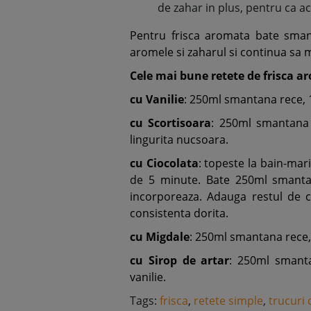
de zahar in plus, pentru ca 
Pentru frisca aromata bate sma
aromele si zaharul si continua sa m
Cele mai bune retete de frisca a
cu Vanilie
: 250ml smantana rece, 1 
cu Scortisoara
: 250ml smantana r
lingurita nucsoara.
cu Ciocolata
: topeste la bain-mar
de 5 minute. Bate 250ml smantan
incorporeaza. Adauga restul de c
consistenta dorita.
cu Migdale
: 250ml smantana rece, 
cu Sirop de artar
: 250ml smanta
vanilie.
Tags:
frisca
,
retete simple
,
trucuri 