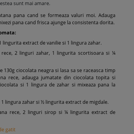
acestea sunt mai amare.
ntana pana cand se formeaza valuri moi. Adauga
ixezi pana cand frisca ajunge la consistenta dorita.
romata:
lingurita extract de vanilie si 1 lingura zahar.
ece, 2 linguri zahar, 1 lingurita scortisoara si ¼
ie 130g ciocolata neagra si lasa sa se raceasca timp
a rece, adauga jumatate din ciocolata topita si
iocolata si 1 lingura de zahar si mixeaza pana la
1 lingura zahar si ½ lingurita extract de migdale.
na rece, 2 linguri sirop si ¼ lingurita extract de
de gatit