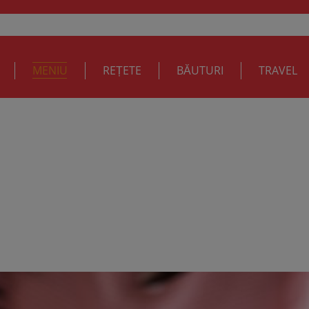
MENIU
REȚETE
BĂUTURI
TRAVEL