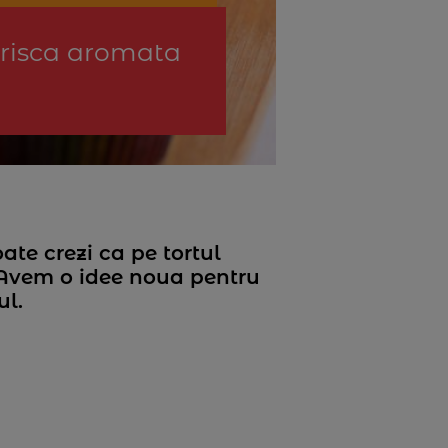
 frisca aromata
oate crezi ca pe tortul
? Avem o idee noua pentru
ul.