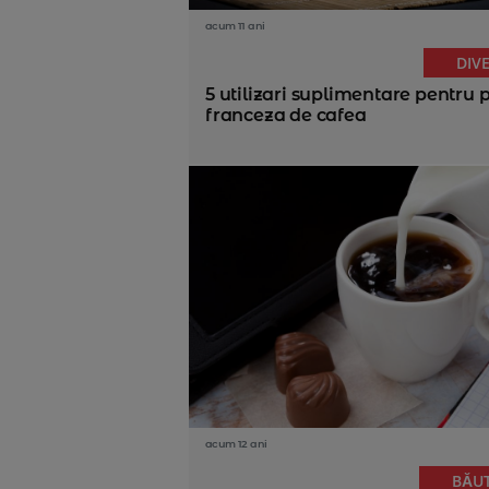
acum 11 ani
DIV
5 utilizari suplimentare pentru 
franceza de cafea
acum 12 ani
BĂU