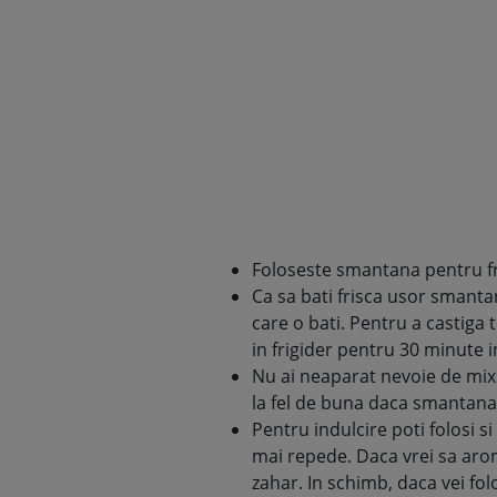
Foloseste smantana pentru fr
Ca sa bati frisca usor smantana
care o bati. Pentru a castiga
in frigider pentru 30 minute i
Nu ai neaparat nevoie de mixe
la fel de buna daca smantana s
Pentru indulcire poti folosi s
mai repede. Daca vrei sa aroma
zahar. In schimb, daca vei fol