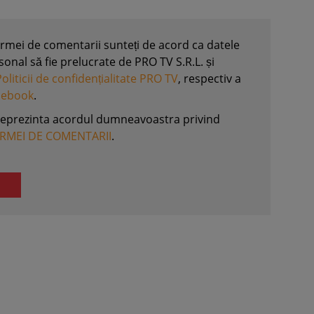
formei de comentarii sunteți de acord ca datele
nal să fie prelucrate de PRO TV S.R.L. și
Politicii de confidențialitate PRO TV
, respectiv a
acebook
.
reprezinta acordul dumneavoastra privind
ORMEI DE COMENTARII
.