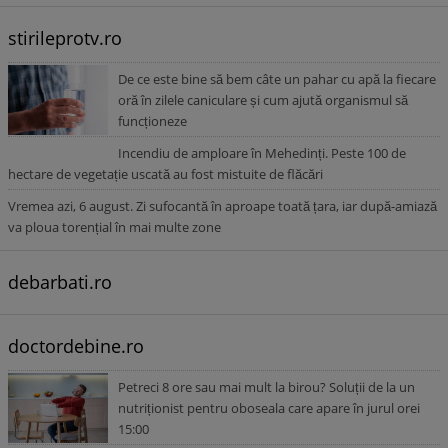
stirileprotv.ro
De ce este bine să bem câte un pahar cu apă la fiecare
oră în zilele caniculare și cum ajută organismul să
funcționeze
Incendiu de amploare în Mehedinți. Peste 100 de
hectare de vegetație uscată au fost mistuite de flăcări
Vremea azi, 6 august. Zi sufocantă în aproape toată țara, iar după-amiază
va ploua torențial în mai multe zone
debarbati.ro
doctordebine.ro
Petreci 8 ore sau mai mult la birou? Soluții de la un
nutriționist pentru oboseala care apare în jurul orei
15:00