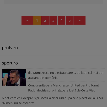
Previous
Next
«
1
2
3
4
5
»
protv.ro
sport.ro
Ilie Dumitrescu nu a ezitat! Care e, de fapt, cel mai bun
atacant din România
Concurență de la Manchester United pentru Ionuț
Radu: decizia surprinzătoare luată de Celta Vigo
A dat verdictul despre Gigi Becali la cinci luni după ce a plecat de la FCSB:
”Nimeni nu se aștepta”