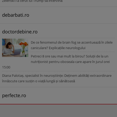
Zelenski i-a cerut lui Trump să intervină
debarbati.ro
doctordebine.ro
De ce fenomenul de brain fog se accentuează în zilele
caniculare? Explicațiile neurologului
Petreci 8 ore sau mai mult la birou? Soluții de la un
nutriționist pentru oboseala care apare în jurul orei
15:00
Diana Palotaș, specialist în neuroștiințe: Deținem abilități extraordinare
înnăscute care susțin o viață lungă și sănătoasă
perfecte.ro