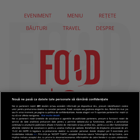
EVENIMENT
MENIU
REȚETE
BĂUTURI
TRAVEL
DESPRE
Nouă ne pasă ca datele tale personale să rămână confidențiale
Noi și partenerii noștri
201
stocăm și/sau accesăm informații pe dispozitivul dvs., precum identificatorii cookie
unici pentru prelucrarea datelor cu caracter personal. Puteți accepta sau gestiona alegerile dvs. făcând clic mai jos
sau în orice moment, pe pagina cu politica de confidențialitate. Aceste alegeri vor fi raportate partenerilor noștri și
nu vă vor afecta navigarea.
Mai multe detalii
Noi si partenerii nostri (retelele de socializare si agentiile de publicitate partenere, precum si furnizorii nostri de
servicii de date analitice) prelucram date pentru a permite website-ului sa functioneze, pentru a personaliza
continutul si anunturile publicitare afisate in functie de interesele si/sau profilul dvs., pentru a va oferi functionalitati
aferente retelelor de socializare si pentru a analiza traficul pe website. Beneficiati de drepturile prevazute de art.
15-22 din GDPR in legatura cu prelucrarea datelor cu caracter personal. Aceste drepturi pot fi exercitate prin
modalitatea indicata
aici
. Prin click pe “ACCEPT TOATE”, acceptati folosirea tuturor Tehnologiilor de tip Cookie, care
implica inclusiv acceptul dvs. cu privire la stocarea/accesarea informatiilor de catre Vendor-ii cu care colaboram.