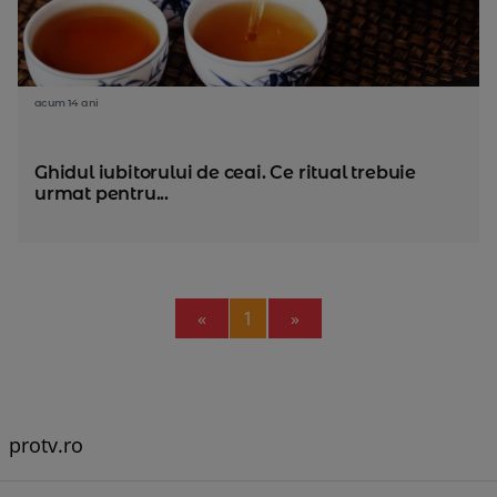
acum 14 ani
Ghidul iubitorului de ceai. Ce ritual trebuie
urmat pentru...
Previous
Next
«
1
»
protv.ro