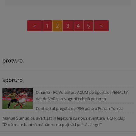
Previous
Next
«
1
2
3
4
5
»
protv.ro
sport.ro
Dinamo - FC Voluntari, ACUM pe Sport.ro! PENALTY
dat de VAR și o singură echipă pe teren
Contractul pregătit de PSG pentru Ferran Torres
Marius Șumudică, avertizat în legătură cu noua aventură la CFR Cluj:
”Dacă n-are bani să mănânce, nu poți să-l pui să alerge!”