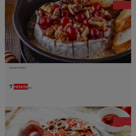
acum 8 ani
7
retete
...