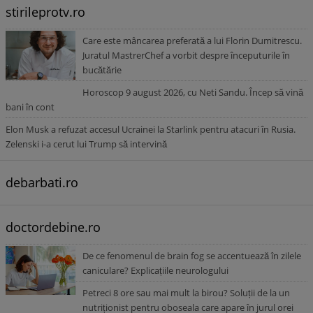
stirileprotv.ro
Care este mâncarea preferată a lui Florin Dumitrescu.
Juratul MastrerChef a vorbit despre începuturile în
bucătărie
Horoscop 9 august 2026, cu Neti Sandu. Încep să vină
bani în cont
Elon Musk a refuzat accesul Ucrainei la Starlink pentru atacuri în Rusia.
Zelenski i-a cerut lui Trump să intervină
debarbati.ro
doctordebine.ro
De ce fenomenul de brain fog se accentuează în zilele
caniculare? Explicațiile neurologului
Petreci 8 ore sau mai mult la birou? Soluții de la un
nutriționist pentru oboseala care apare în jurul orei