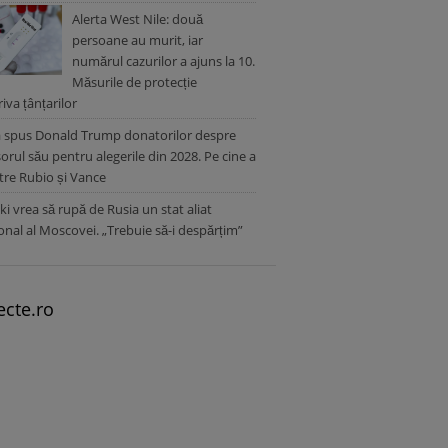
Alerta West Nile: două
persoane au murit, iar
numărul cazurilor a ajuns la 10.
Măsurile de protecție
iva țânțarilor
a spus Donald Trump donatorilor despre
orul său pentru alegerile din 2028. Pe cine a
ntre Rubio și Vance
ki vrea să rupă de Rusia un stat aliat
ional al Moscovei. „Trebuie să-i despărțim”
ecte.ro