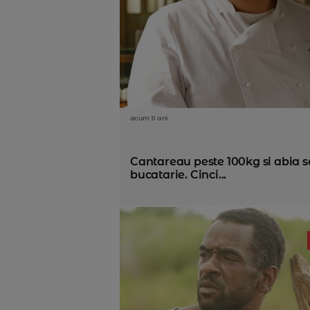
acum 11 ani
Cantareau peste 100kg si abia s
bucatarie. Cinci...