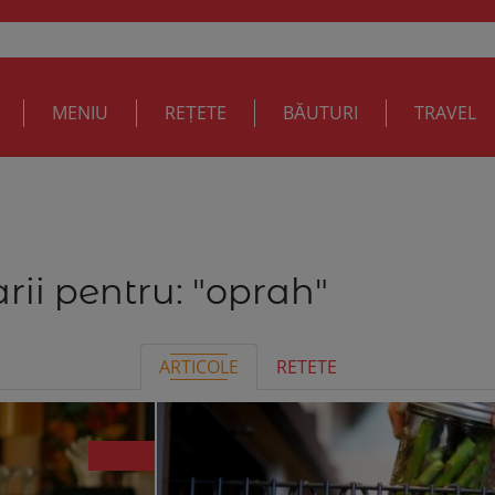
MENIU
REȚETE
BĂUTURI
TRAVEL
rii pentru:
"oprah"
ARTICOLE
RETETE