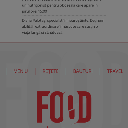
un nutriționist pentru oboseala care apare în
jurul orei 15:00
Diana Palotaș, specialist în neuroștiințe: Deținem
abilități extraordinare înnăscute care susțin o
viață lungă și sănătoasă
MENIU
REȚETE
BĂUTURI
TRAVEL