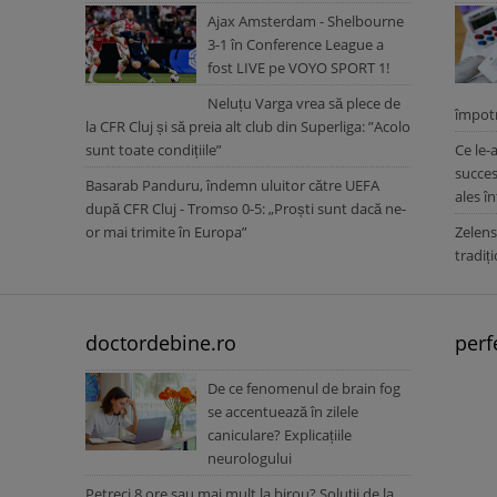
Ajax Amsterdam - Shelbourne
3-1 în Conference League a
fost LIVE pe VOYO SPORT 1!
Neluțu Varga vrea să plece de
împotr
la CFR Cluj și să preia alt club din Superliga: ”Acolo
sunt toate condițiile”
Ce le-
succes
Basarab Panduru, îndemn uluitor către UEFA
ales î
după CFR Cluj - Tromso 0-5: „Proști sunt dacă ne-
or mai trimite în Europa”
Zelens
tradiț
doctordebine.ro
perf
De ce fenomenul de brain fog
se accentuează în zilele
caniculare? Explicațiile
neurologului
Petreci 8 ore sau mai mult la birou? Soluții de la