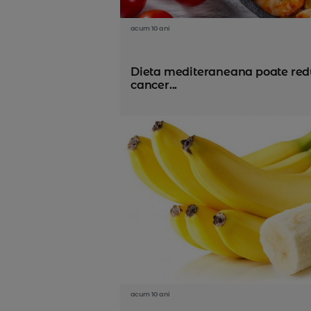
acum 10 ani
Dieta mediteraneana poate redu
cancer...
acum 10 ani