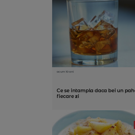
acum 10 ani
Ce se intampla daca bei un paha
fiecare zi