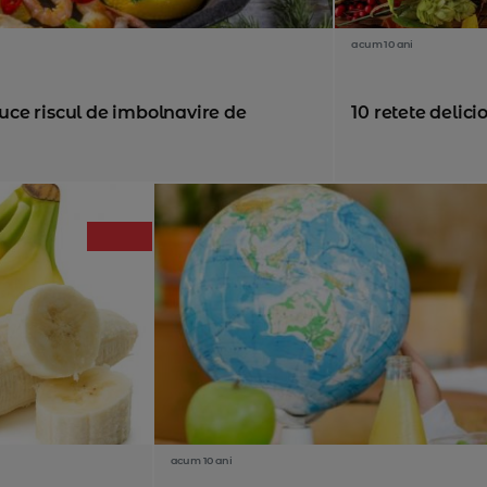
acum 10 ani
ce riscul de imbolnavire de
10 retete delic
acum 10 ani