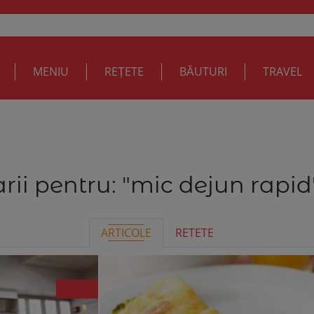
MENIU
REȚETE
BĂUTURI
TRAVEL
rii pentru:
"mic dejun rapid
ARTICOLE
RETETE