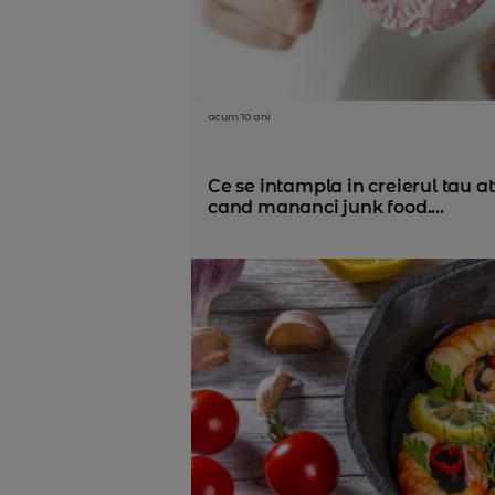
acum 10 ani
Ce se intampla in creierul tau a
cand mananci junk food....