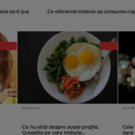
ra sa-ti pui
Ce alimente trebuie sa consume copiii
acum 10 ani
acum 10 
Ce nu stiai despre ouale prajite.
Cele 
Greselile pe care trebuie...
care 