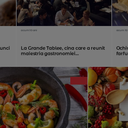
acum 10 ani
acum 10 
tunci
La Grande Tablee, cina care a reunit
Ochi
maiestria gastronomiei...
farfu