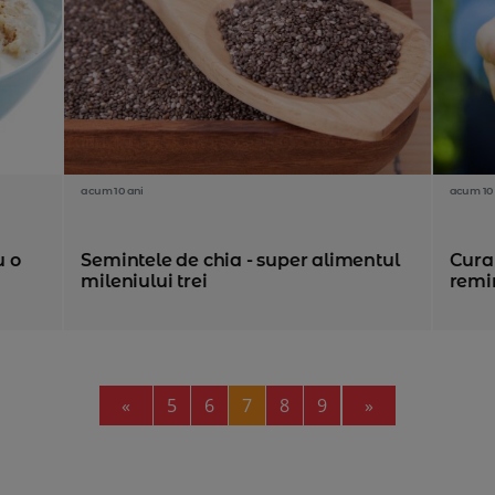
acum 10 ani
acum 10 
u o
Semintele de chia - super alimentul
Cura 
mileniului trei
remin
Previous
Next
«
5
6
7
8
9
»