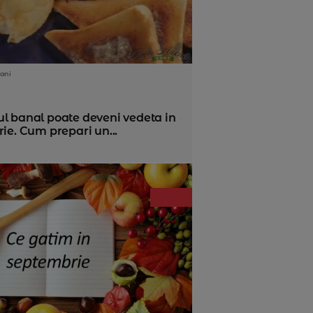
ani
ul banal poate deveni vedeta in
rie. Cum prepari un...