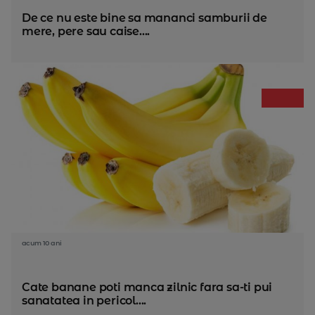
De ce nu este bine sa mananci samburii de
mere, pere sau caise....
acum 10 ani
Cate banane poti manca zilnic fara sa-ti pui
sanatatea in pericol....