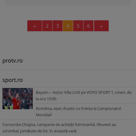
Previous
Next
«
2
3
4
5
6
»
protv.ro
sport.ro
Bayern – Aston Villa LIVE pe VOYO SPORT 1, vineri, de
la ora 15:00
România, eșec drastic cu Franța la Campionatul
Mondial!
Concordia Chiajna, campanie de achiziții fulminantă. Ilfovenii au
schimbat jumătate de lot, în această vară