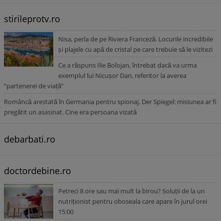
stirileprotv.ro
Nisa, perla de pe Riviera Franceză. Locurile incredibile
și plajele cu apă de cristal pe care trebuie să le vizitezi
Ce a răspuns Ilie Bolojan, întrebat dacă va urma
exemplul lui Nicușor Dan, referitor la averea
”partenerei de viață”
Româncă arestată în Germania pentru spionaj. Der Spiegel: misiunea ar fi
pregătit un asasinat. Cine era persoana vizată
debarbati.ro
doctordebine.ro
Petreci 8 ore sau mai mult la birou? Soluții de la un
nutriționist pentru oboseala care apare în jurul orei
15:00