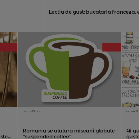
Lectia de gust: bucataria franceza, 
acum 13 ani
acum 13 
Romania se alatura miscarii globale
Ai gu
te...
“suspended coffee”
gusta