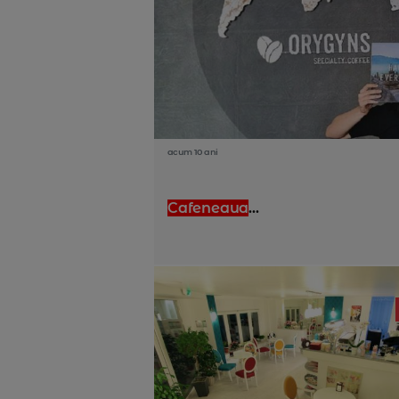
acum 10 ani
Cafeneaua
...