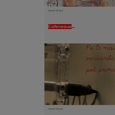
acum 12 ani
Cafeneaua
...
acum 12 ani