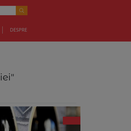
DESPRE
ei"