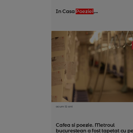
In Casa
Poeziei
,...
acum 12 ani
Cafea si poezie. Metroul
bucurestean a fost tapetat cu pes