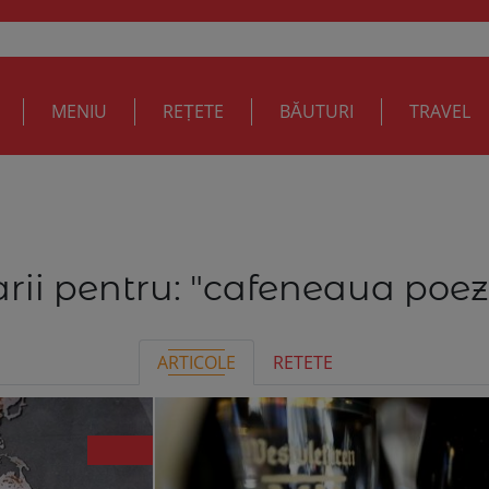
MENIU
REȚETE
BĂUTURI
TRAVEL
rii pentru:
"cafeneaua poezi
ARTICOLE
RETETE