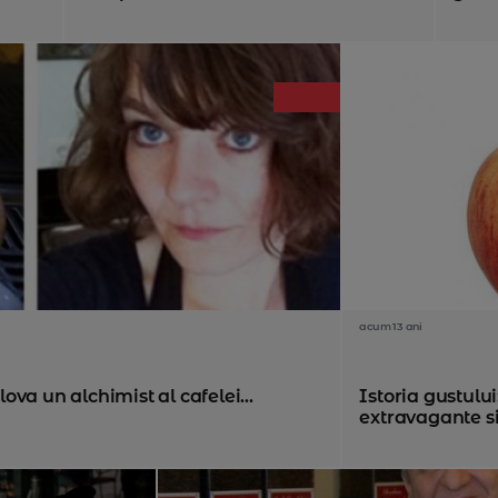
acum 13 ani
va un alchimist al cafelei...
Istoria gustulu
extravagante si