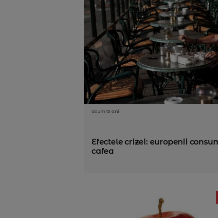
acum 13 ani
Efectele crizei: europenii cons
cafea