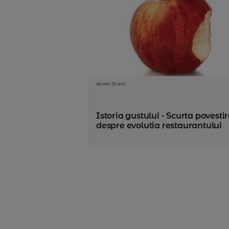
acum 13 ani
Istoria gustului - Scurta povesti
despre evolutia restaurantului