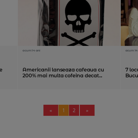
acum 14 ani
acum 14
re
Americanii lanseaza cafeaua cu
7 loc
200% mai multa cofeina decat...
Bucu
Previous
Next
«
1
2
»