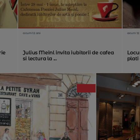
acum 12 ani
acum 12 
rie
Julius Meinl invita iubitorii de cafea
Locu
si lectura la ...
plati