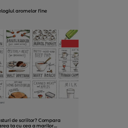
elogiul aromelor fine
ani
sturi de scriitor? Compara
rea ta cu cea a marilor...