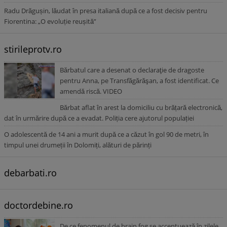
Radu Drăgușin, lăudat în presa italiană după ce a fost decisiv pentru
Fiorentina: „O evoluție reușită”
stirileprotv.ro
Bărbatul care a desenat o declaraţie de dragoste
pentru Anna, pe Transfăgărăşan, a fost identificat. Ce
amendă riscă. VIDEO
Bărbat aflat în arest la domiciliu cu brățară electronică,
dat în urmărire după ce a evadat. Poliția cere ajutorul populației
O adolescentă de 14 ani a murit după ce a căzut în gol 90 de metri, în
timpul unei drumeții în Dolomiți, alături de părinți
debarbati.ro
doctordebine.ro
De ce fenomenul de brain fog se accentuează în zilele