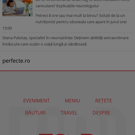
caniculare? Explicațiile neurologului
Petreci 8 ore sau mai mult la birou? Soluții de la un
nutriționist pentru oboseala care apare în jurul orei
15:00
Diana Palotaș, specialist în neuroștiințe: Deținem abilități extraordinare
înnăscute care susțin o viață lungă și sănătoasă
perfecte.ro
EVENIMENT
MENIU
REȚETE
BĂUTURI
TRAVEL
DESPRE