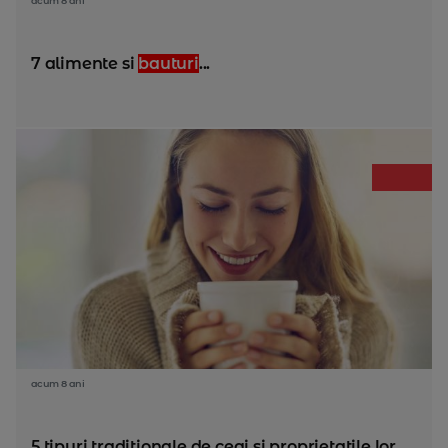
acum 8 ani
7 alimente si
bauturi
...
acum 8 ani
5 tipuri traditionale de ceai si proprietatile lor