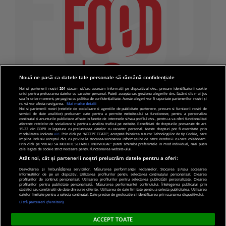
Nouă ne pasă ca datele tale personale să rămână confidențiale
Noi și partenerii noștri
201
stocăm și/sau accesăm informații pe dispozitivul dvs., precum identificatorii cookie
unici pentru prelucrarea datelor cu caracter personal. Puteți accepta sau gestiona alegerile dvs. făcând clic mai jos
sau în orice moment, pe pagina cu politica de confidențialitate. Aceste alegeri vor fi raportate partenerilor noștri și
nu vă vor afecta navigarea.
Mai multe detalii
Noi si partenerii nostri (retelele de socializare si agentiile de publicitate partenere, precum si furnizorii nostri de
servicii de date analitice) prelucram date pentru a permite website-ului sa functioneze, pentru a personaliza
continutul si anunturile publicitare afisate in functie de interesele si/sau profilul dvs., pentru a va oferi functionalitati
aferente retelelor de socializare si pentru a analiza traficul pe website. Beneficiati de drepturile prevazute de art.
15-22 din GDPR in legatura cu prelucrarea datelor cu caracter personal. Aceste drepturi pot fi exercitate prin
modalitatea indicata
aici
. Prin click pe “ACCEPT TOATE”, acceptati folosirea tuturor Tehnologiilor de tip Cookie, care
implica inclusiv acceptul dvs. cu privire la stocarea/accesarea informatiilor de catre Vendor-ii cu care colaboram.
Prin click pe “VREAU SA MODIFIC SETARILE INDIVIDUAL” puteti schimba preferintele in mod individual, mai putin
cele legate de cookie strict necesare pentru functionarea website-ului.
Atât noi, cât și partenerii noștri prelucrăm datele pentru a oferi:
Dezvoltarea și îmbunătățirea serviciilor. Măsurarea performanței reclamelor. Stocarea și/sau accesarea
informațiilor de pe un dispozitiv. Utilizarea profilurilor pentru selectarea conținutului personalizat. Crearea
© 2019 PRO TV S.R.L |
Politica de Cookie
|
Politica
profilurilor de conținut personalizat. Utilizarea profilurilor pentru selectarea publicității personalizate. Crearea
profilurilor pentru publicitate personalizată. Măsurarea performanței conținutului. Înțelegerea publicului prin
de confidentialitate
statistici sau combinații de date din surse diferite. Utilizarea de date limitate pentru a selecta publicitatea. Utilizarea
datelor limitate pentru a selecta conținutul. Date precise de geolocație și identificarea prin scanarea dispozitivului.
Listă parteneri (furnizori)
ACCEPT TOATE