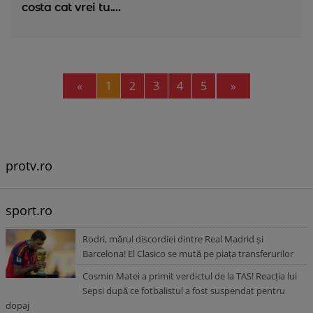
costa cat vrei tu....
Previous
Next
«
1
2
3
4
5
»
protv.ro
sport.ro
Rodri, mărul discordiei dintre Real Madrid și
Barcelona! El Clasico se mută pe piața transferurilor
Cosmin Matei a primit verdictul de la TAS! Reacția lui
Sepsi după ce fotbalistul a fost suspendat pentru
dopaj