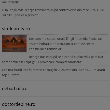
mai strigați”
Filip Stojilkovic, reacție tranșantă după controversa din meciul cu UTA:
”Arbitrul știe că a greșit!”
stirileprotv.ro
Descoperire senzațională lângă Piramida Roșie: Un
sistem hidraulic de 4.500 ani ar conține secretul
construirii piramidelor
Reacția Rusiei după ce o dronă explozivă a paralizat
aeroportul din Leipzig: „O provocare complet fabricată”
Cea mai bună țară în care să te muți în 2026 este din Europa. Cum arată
top 10 state
debarbati.ro
doctordebine.ro