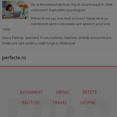
De ce fenomenul de brain fog se accentuează în zilele
caniculare? Explicațiile neurologului
Petreci 8 ore sau mai mult la birou? Soluții de la un
nutriționist pentru oboseala care apare în jurul orei
15:00
Diana Palotaș, specialist în neuroștiințe: Deținem abilități extraordinare
înnăscute care susțin o viață lungă și sănătoasă
perfecte.ro
EVENIMENT
MENIU
REȚETE
BĂUTURI
TRAVEL
DESPRE