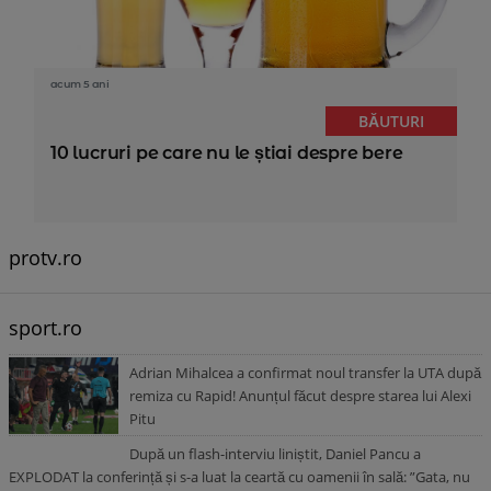
acum 5 ani
BĂUTURI
10 lucruri pe care nu le știai despre bere
protv.ro
sport.ro
Adrian Mihalcea a confirmat noul transfer la UTA după
remiza cu Rapid! Anunțul făcut despre starea lui Alexi
Pitu
După un flash-interviu liniștit, Daniel Pancu a
EXPLODAT la conferință și s-a luat la ceartă cu oamenii în sală: ”Gata, nu