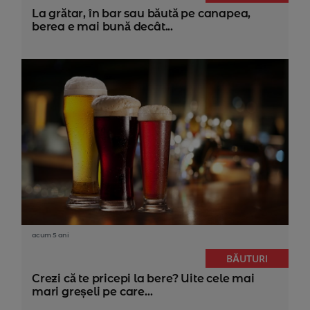
La grătar, în bar sau băută pe canapea,
berea e mai bună decât...
acum 5 ani
BĂUTURI
Crezi că te pricepi la bere? Uite cele mai
mari greșeli pe care...