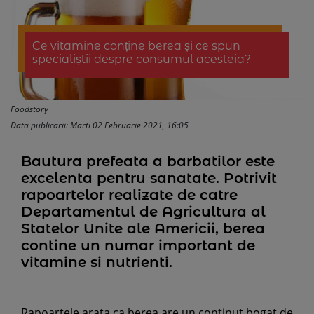
Ce vitamine conține berea și ce spun
specialiștii despre consumul acesteia?
Foodstory
Data publicarii: Marti 02 Februarie 2021, 16:05
Bautura prefeata a barbatilor este
excelenta pentru sanatate. Potrivit
rapoartelor realizate de catre
Departamentul de Agricultura al
Statelor Unite ale Americii, berea
contine un numar important de
vitamine si nutrienti.
Rapoartele arata ca berea are un continut bogat de