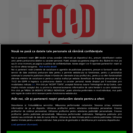
Nouă ne pasă ca datele tale personale să rămână confidențiale
Noi și partenerii noștri
201
stocăm și/sau accesăm informații pe dispozitivul dvs., precum identificatorii cookie
unici pentru prelucrarea datelor cu caracter personal. Puteți accepta sau gestiona alegerile dvs. făcând clic mai jos
sau în orice moment, pe pagina cu politica de confidențialitate. Aceste alegeri vor fi raportate partenerilor noștri și
nu vă vor afecta navigarea.
Mai multe detalii
Noi si partenerii nostri (retelele de socializare si agentiile de publicitate partenere, precum si furnizorii nostri de
servicii de date analitice) prelucram date pentru a permite website-ului sa functioneze, pentru a personaliza
continutul si anunturile publicitare afisate in functie de interesele si/sau profilul dvs., pentru a va oferi functionalitati
aferente retelelor de socializare si pentru a analiza traficul pe website. Beneficiati de drepturile prevazute de art.
15-22 din GDPR in legatura cu prelucrarea datelor cu caracter personal. Aceste drepturi pot fi exercitate prin
modalitatea indicata
aici
. Prin click pe “ACCEPT TOATE”, acceptati folosirea tuturor Tehnologiilor de tip Cookie, care
implica inclusiv acceptul dvs. cu privire la stocarea/accesarea informatiilor de catre Vendor-ii cu care colaboram.
Prin click pe “VREAU SA MODIFIC SETARILE INDIVIDUAL” puteti schimba preferintele in mod individual, mai putin
cele legate de cookie strict necesare pentru functionarea website-ului.
Atât noi, cât și partenerii noștri prelucrăm datele pentru a oferi:
Dezvoltarea și îmbunătățirea serviciilor. Măsurarea performanței reclamelor. Stocarea și/sau accesarea
informațiilor de pe un dispozitiv. Utilizarea profilurilor pentru selectarea conținutului personalizat. Crearea
© 2019 PRO TV S.R.L |
Politica de Cookie
|
Politica
profilurilor de conținut personalizat. Utilizarea profilurilor pentru selectarea publicității personalizate. Crearea
profilurilor pentru publicitate personalizată. Măsurarea performanței conținutului. Înțelegerea publicului prin
de confidentialitate
statistici sau combinații de date din surse diferite. Utilizarea de date limitate pentru a selecta publicitatea. Utilizarea
datelor limitate pentru a selecta conținutul. Date precise de geolocație și identificarea prin scanarea dispozitivului.
Listă parteneri (furnizori)