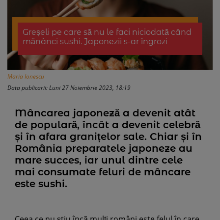
Greșeli pe care să nu le faci niciodată când
mănânci sushi. Japonezii s-ar îngrozi
Maria Ionescu
Data publicarii: Luni 27 Noiembrie 2023, 18:19
Mâncarea japoneză a devenit atât
de populară, încât a devenit celebră
și în afara granițelor sale. Chiar și în
România preparatele japoneze au
mare succes, iar unul dintre cele
mai consumate feluri de mâncare
este sushi.
Ceea ce nu știu încă mulți români este felul în care