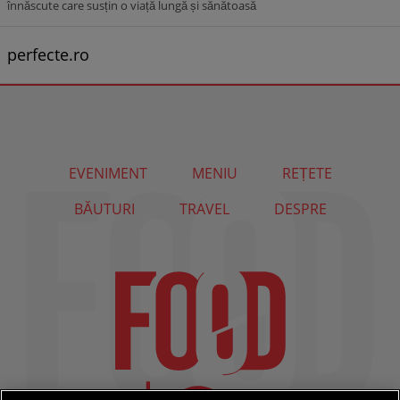
înnăscute care susțin o viață lungă și sănătoasă
perfecte.ro
EVENIMENT
MENIU
REȚETE
BĂUTURI
TRAVEL
DESPRE