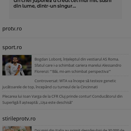
Un chef japonez a creat cel mai mic sushi
din lume, dintr-un singur...
protv.ro
sport.ro
Bogdan Lobonț, înțeleptul din vestiarul AS Roma.
Sfatul care i-a schimbat cariera marelui Alessandro
Florenzi: ”'Băi, mi-am schimbat perspectiva'”
Controversat: WTA va începe să testeze genetic
jucătoarele de top, începând cu turneul de la Cincinnati
Plecarea lui Ioan Varga de la CFR Cluj prinde contur! Conducătorul din
Superligă îl așteaptă: „Ușa este deschisă”
stirileprotv.ro
Doi miri din Italia au primit despăgubiri de 30.000 de