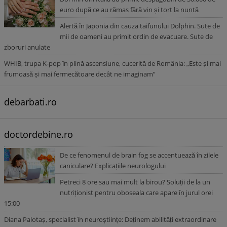
euro după ce au rămas fără vin și tort la nuntă
Alertă în Japonia din cauza taifunului Dolphin. Sute de
mii de oameni au primit ordin de evacuare. Sute de
zboruri anulate
WHIB, trupa K-pop în plină ascensiune, cucerită de România: „Este și mai
frumoasă și mai fermecătoare decât ne imaginam”
debarbati.ro
doctordebine.ro
De ce fenomenul de brain fog se accentuează în zilele
caniculare? Explicațiile neurologului
Petreci 8 ore sau mai mult la birou? Soluții de la un
nutriționist pentru oboseala care apare în jurul orei
15:00
Diana Palotaș, specialist în neuroștiințe: Deținem abilități extraordinare