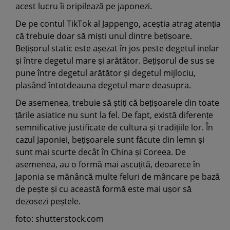
acest lucru îi oripilează pe japonezi.
De pe contul TikTok al Jappengo, aceștia atrag atenția
că trebuie doar să miști unul dintre bețișoare.
Bețișorul static este așezat în jos peste degetul inelar
și între degetul mare și arătător. Bețișorul de sus se
pune între degetul arătător și degetul mijlociu,
plasând întotdeauna degetul mare deasupra.
De asemenea, trebuie să știți că bețișoarele din toate
țările asiatice nu sunt la fel. De fapt, există diferențe
semnificative justificate de cultura și tradițiile lor. În
cazul Japoniei, bețișoarele sunt făcute din lemn și
sunt mai scurte decât în China și Coreea. De
asemenea, au o formă mai ascuțită, deoarece în
Japonia se mănâncă multe feluri de mâncare pe bază
de pește și cu această formă este mai ușor să
dezosezi peștele.
foto: shutterstock.com