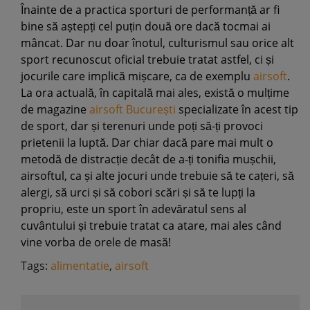
Înainte de a practica sporturi de performanță ar fi
bine să aștepți cel puțin două ore dacă tocmai ai
mâncat. Dar nu doar înotul, culturismul sau orice alt
sport recunoscut oficial trebuie tratat astfel, ci și
jocurile care implică mișcare, ca de exemplu
airsoft
.
La ora actuală, în capitală mai ales, există o mulțime
de magazine
airsoft București
specializate în acest tip
de sport, dar și terenuri unde poți să-ți provoci
prietenii la luptă. Dar chiar dacă pare mai mult o
metodă de distracție decât de a-ți tonifia mușchii,
airsoftul, ca și alte jocuri unde trebuie să te cațeri, să
alergi, să urci și să cobori scări și să te lupți la
propriu, este un sport în adevăratul sens al
cuvântului și trebuie tratat ca atare, mai ales când
vine vorba de orele de masă!
Tags:
alimentatie
,
airsoft