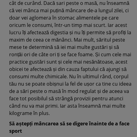
cât de curând. Dacă sari peste o masă, nu înseamnă
că vei mânca mai puțină mâncare de-a lungul zilei, ci
doar vei aglomera în stomac alimentele pe care
oricum le consumi, într-un timp mai scurt. Iar acest
lucru îți afectează digestia și nu îți permite să profiți la
maxim de ceea ce mănânci. Mai mult, săritul peste
mese te determină să iei mai multe gustări și să
ronțăi ori de câte ori ți se face foame. Și cum cele mai
practice gustări sunt și cele mai nesănătoase, acest
obicei te afectează și din cauza faptului că ajungi să
consumi multe chimicale. Nu în ultimul rând, corpul
tău nu se poate obișnui la fel de ușor ca tine cu ideea
de a sări peste o masă în mod regulat și de aceea va
face tot posibilul să strângă provizii pentru atunci
când nu va mai primi. Iar asta înseamnă mai multe
kilograme în plus.
Să aștepți mâncarea să se digere înainte de a face
sport