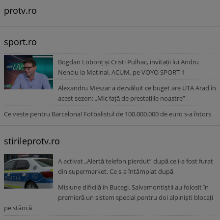
protv.ro
sport.ro
Bogdan Lobonț și Cristi Pulhac, invitații lui Andru
Nenciu la Matinal, ACUM, pe VOYO SPORT 1
Alexandru Meszar a dezvăluit ce buget are UTA Arad în
acest sezon: „Mic față de prestațiile noastre”
Ce veste pentru Barcelona! Fotbalistul de 100.000.000 de euro s-a întors
stirileprotv.ro
A activat „Alertă telefon pierdut” după ce i-a fost furat
din supermarket. Ce s-a întâmplat după
Misiune dificilă în Bucegi. Salvamontiștii au folosit în
premieră un sistem special pentru doi alpiniști blocați
pe stâncă