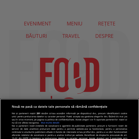
EVENIMENT
MENIU
REȚETE
BĂUTURI
TRAVEL
DESPRE
Nouă ne pasă ca datele tale personale să rămână confidențiale
Noi și partenerii noștri
201
stocăm și/sau accesăm informații pe dispozitivul dvs., precum identificatorii cookie
unici pentru prelucrarea datelor cu caracter personal. Puteți accepta sau gestiona alegerile dvs. făcând clic mai jos
sau în orice moment, pe pagina cu politica de confidențialitate. Aceste alegeri vor fi raportate partenerilor noștri și
nu vă vor afecta navigarea.
Mai multe detalii
Noi si partenerii nostri (retelele de socializare si agentiile de publicitate partenere, precum si furnizorii nostri de
servicii de date analitice) prelucram date pentru a permite website-ului sa functioneze, pentru a personaliza
continutul si anunturile publicitare afisate in functie de interesele si/sau profilul dvs., pentru a va oferi functionalitati
aferente retelelor de socializare si pentru a analiza traficul pe website. Beneficiati de drepturile prevazute de art.
15-22 din GDPR in legatura cu prelucrarea datelor cu caracter personal. Aceste drepturi pot fi exercitate prin