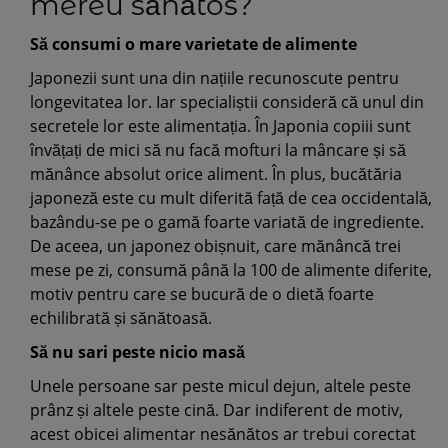
mereu sănătos?
Să consumi o mare varietate de alimente
Japonezii sunt una din națiile recunoscute pentru
longevitatea lor. Iar specialiștii consideră că unul din
secretele lor este alimentația. În Japonia copiii sunt
învățați de mici să nu facă mofturi la mâncare și să
mănânce absolut orice aliment. În plus, bucătăria
japoneză este cu mult diferită față de cea occidentală,
bazându-se pe o gamă foarte variată de ingrediente.
De aceea, un japonez obișnuit, care mănâncă trei
mese pe zi, consumă până la 100 de alimente diferite,
motiv pentru care se bucură de o dietă foarte
echilibrată și sănătoasă.
Să nu sari peste nicio masă
Unele persoane sar peste micul dejun, altele peste
prânz și altele peste cină. Dar indiferent de motiv,
acest obicei alimentar nesănătos ar trebui corectat