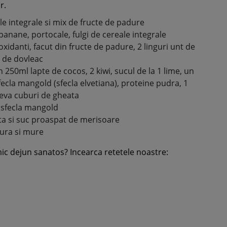
r.
le integrale si mix de fructe de padure
banane, portocale, fulgi de cereale integrale
oxidanti, facut din fructe de padure, 2 linguri unt de
e de dovleac
250ml lapte de cocos, 2 kiwi, sucul de la 1 lime, un
fecla mangold (sfecla elvetiana), proteine pudra, 1
teva cuburi de gheata
e sfecla mangold
a si suc proaspat de merisoare
eura si mure
mic dejun sanatos? Incearca retetele noastre: