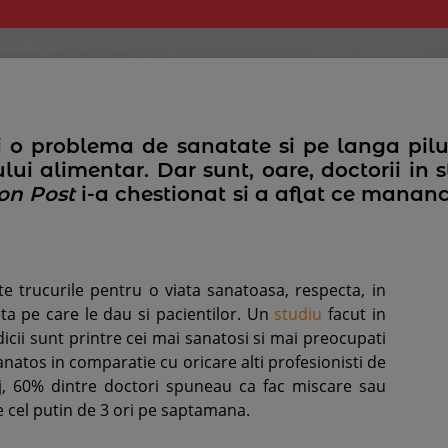
 ai o problema de sanatate si pe langa pilu
ului alimentar. Dar sunt, oare, doctorii in s
on Post
i-a chestionat si a aflat ce manan
ate trucurile pentru o viata sanatoasa, respecta, in
ieta pe care le dau si pacientilor. Un
studiu
facut in
icii sunt printre cei mai sanatosi si mai preocupati
natos in comparatie cu oricare alti profesionisti de
aj, 60% dintre doctori spuneau ca fac miscare sau
te cel putin de 3 ori pe saptamana.