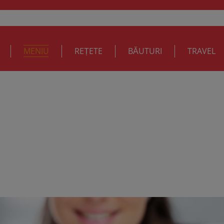
MENIU
REȚETE
BĂUTURI
TRAVEL