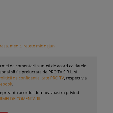
oasa
,
medic
,
retete mic dejun
formei de comentarii sunteți de acord ca datele
nal să fie prelucrate de PRO TV S.R.L. și
Politicii de confidențialitate PRO TV
, respectiv a
acebook
.
reprezinta acordul dumneavoastra privind
ORMEI DE COMENTARII
.