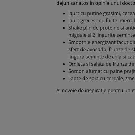
dejun sanatos in opinia unui docto
Iaurt cu putine grasimi, cerea
Iaurt grecesc cu fucte: mere, 
Shake plin de proteine si anti
migdale si 2 lingurite semint
Smoothie energizant facut din 
sfert de avocado, frunze de s
lingura seminte de chia si ca
Omleta si salata de frunze d
Somon afumat cu paine prajit
Lapte de soia cu cereale, zm
Ai nevoie de inspiratie pentru un 