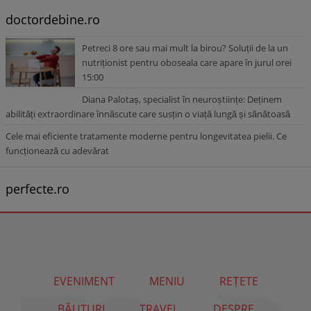
doctordebine.ro
Petreci 8 ore sau mai mult la birou? Soluții de la un
nutriționist pentru oboseala care apare în jurul orei
15:00
Diana Palotaș, specialist în neuroștiințe: Deținem
abilități extraordinare înnăscute care susțin o viață lungă și sănătoasă
Cele mai eficiente tratamente moderne pentru longevitatea pielii. Ce
funcționează cu adevărat
perfecte.ro
EVENIMENT
MENIU
REȚETE
BĂUTURI
TRAVEL
DESPRE