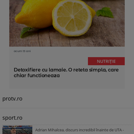
acum 13 ani
NUTRIȚIE
Detoxifiere cu lamaie. O reteta simpla, care
chiar functioneaza
protv.ro
sport.ro
Adrian Mihalcea, discurs incredibil înainte de UTA -