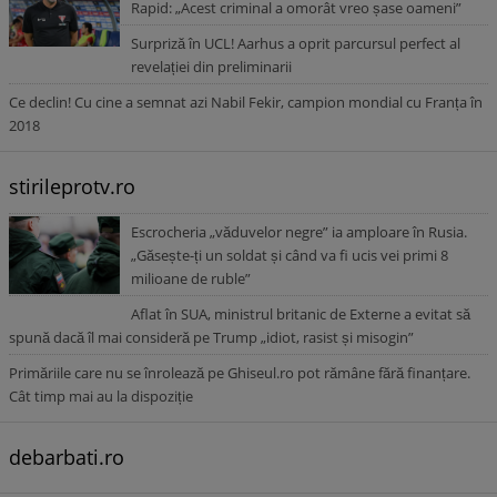
Rapid: „Acest criminal a omorât vreo șase oameni”
Surpriză în UCL! Aarhus a oprit parcursul perfect al
revelației din preliminarii
Ce declin! Cu cine a semnat azi Nabil Fekir, campion mondial cu Franța în
2018
stirileprotv.ro
Escrocheria „văduvelor negre” ia amploare în Rusia.
„Găsește-ți un soldat și când va fi ucis vei primi 8
milioane de ruble”
Aflat în SUA, ministrul britanic de Externe a evitat să
spună dacă îl mai consideră pe Trump „idiot, rasist și misogin”
Primăriile care nu se înrolează pe Ghiseul.ro pot rămâne fără finanțare.
Cât timp mai au la dispoziție
debarbati.ro