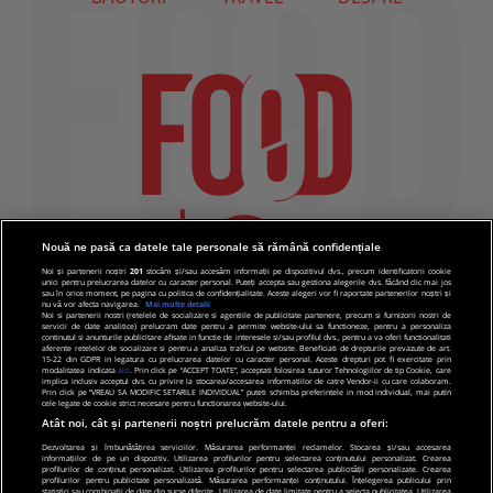
Nouă ne pasă ca datele tale personale să rămână confidențiale
Noi și partenerii noștri
201
stocăm și/sau accesăm informații pe dispozitivul dvs., precum identificatorii cookie
unici pentru prelucrarea datelor cu caracter personal. Puteți accepta sau gestiona alegerile dvs. făcând clic mai jos
sau în orice moment, pe pagina cu politica de confidențialitate. Aceste alegeri vor fi raportate partenerilor noștri și
nu vă vor afecta navigarea.
Mai multe detalii
Noi si partenerii nostri (retelele de socializare si agentiile de publicitate partenere, precum si furnizorii nostri de
servicii de date analitice) prelucram date pentru a permite website-ului sa functioneze, pentru a personaliza
continutul si anunturile publicitare afisate in functie de interesele si/sau profilul dvs., pentru a va oferi functionalitati
aferente retelelor de socializare si pentru a analiza traficul pe website. Beneficiati de drepturile prevazute de art.
15-22 din GDPR in legatura cu prelucrarea datelor cu caracter personal. Aceste drepturi pot fi exercitate prin
modalitatea indicata
aici
. Prin click pe “ACCEPT TOATE”, acceptati folosirea tuturor Tehnologiilor de tip Cookie, care
implica inclusiv acceptul dvs. cu privire la stocarea/accesarea informatiilor de catre Vendor-ii cu care colaboram.
Prin click pe “VREAU SA MODIFIC SETARILE INDIVIDUAL” puteti schimba preferintele in mod individual, mai putin
cele legate de cookie strict necesare pentru functionarea website-ului.
Atât noi, cât și partenerii noștri prelucrăm datele pentru a oferi:
Dezvoltarea și îmbunătățirea serviciilor. Măsurarea performanței reclamelor. Stocarea și/sau accesarea
informațiilor de pe un dispozitiv. Utilizarea profilurilor pentru selectarea conținutului personalizat. Crearea
© 2019 PRO TV S.R.L |
Politica de Cookie
|
Politica
profilurilor de conținut personalizat. Utilizarea profilurilor pentru selectarea publicității personalizate. Crearea
profilurilor pentru publicitate personalizată. Măsurarea performanței conținutului. Înțelegerea publicului prin
de confidentialitate
statistici sau combinații de date din surse diferite. Utilizarea de date limitate pentru a selecta publicitatea. Utilizarea