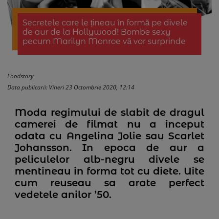
Secretele care le țineau în formă pe divele
de aur de la Hollywood! Bombe sexy
pecum Marilyn Monroe vă vor surprinde
Foodstory
Data publicarii: Vineri 23 Octombrie 2020, 12:14
Moda regimului de slabit de dragul
camerei de filmat nu a inceput
odata cu Angelina Jolie sau Scarlet
Johansson. In epoca de aur a
peliculelor alb-negru divele se
mentineau in forma tot cu diete. Uite
cum reuseau sa arate perfect
vedetele anilor ’50.