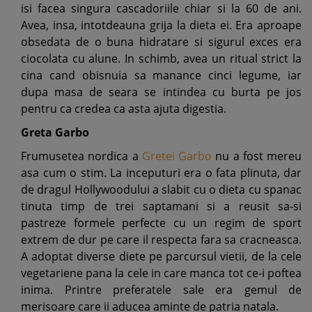
isi facea singura cascadoriile chiar si la 60 de ani.
Avea, insa, intotdeauna grija la dieta ei. Era aproape
obsedata de o buna hidratare si sigurul exces era
ciocolata cu alune. In schimb, avea un ritual strict la
cina cand obisnuia sa manance cinci legume, iar
dupa masa de seara se intindea cu burta pe jos
pentru ca credea ca asta ajuta digestia.
Greta Garbo
Frumusetea nordica a
Gretei Garbo
nu a fost mereu
asa cum o stim. La inceputuri era o fata plinuta, dar
de dragul Hollywoodului a slabit cu o dieta cu spanac
tinuta timp de trei saptamani si a reusit sa-si
pastreze formele perfecte cu un regim de sport
extrem de dur pe care il respecta fara sa cracneasca.
A adoptat diverse diete pe parcursul vietii, de la cele
vegetariene pana la cele in care manca tot ce-i poftea
inima. Printre preferatele sale era gemul de
merisoare care ii aducea aminte de patria natala.