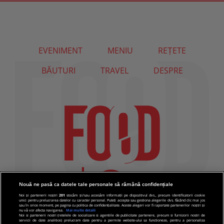
EVENIMENT
MENIU
REȚETE
BĂUTURI
TRAVEL
DESPRE
Nouă ne pasă ca datele tale personale să rămână confidențiale
Noi și partenerii noștri
201
stocăm și/sau accesăm informații pe dispozitivul dvs., precum identificatorii cookie
unici pentru prelucrarea datelor cu caracter personal. Puteți accepta sau gestiona alegerile dvs. făcând clic mai jos
sau în orice moment, pe pagina cu politica de confidențialitate. Aceste alegeri vor fi raportate partenerilor noștri și
nu vă vor afecta navigarea.
Mai multe detalii
Noi si partenerii nostri (retelele de socializare si agentiile de publicitate partenere, precum si furnizorii nostri de
servicii de date analitice) prelucram date pentru a permite website-ului sa functioneze, pentru a personaliza