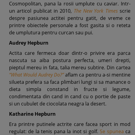
Cosmopolitan, pana la rosii umplute cu caviar. Intr-
un articol publicat in 2010,
The New York Times
scrie
despre pasiunea actitei pentru gatit, de vreme ce
printre obiectele personale a fost gasita si o reteta
de umplutura pentru curcan sau pui.
Audrey Hepburn
Actita care fermeca doar dintr-o privire era parca
nascuta sa aiba postura perfecta, umeri drepti,
pieptul mereu in fata, talia mereu subtire. Din cartea
“What Would Audrey Do?”
aflam ca pentru a-si mentine
silueta prefera sa faca plimbari lungi si sa manance o
dieta simpla constand in fructe si legume,
condimentata din cand in cand cu o portie de paste
si un cubulet de ciocolata neagra la desert.
Katharine Hepburn
Era printre putinele actrite care facea sport in mod
regulat: de la tenis pana la inot si golf.
Se spunea
ca