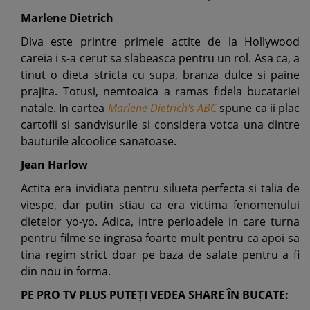
Marlene Dietrich
Diva este printre primele actite de la Hollywood
careia i s-a cerut sa slabeasca pentru un rol. Asa ca, a
tinut o dieta stricta cu supa, branza dulce si paine
prajita. Totusi, nemtoaica a ramas fidela bucatariei
natale. In cartea
Marlene Dietrich's ABC
spune ca ii plac
cartofii si sandvisurile si considera votca una dintre
bauturile alcoolice sanatoase.
Jean Harlow
Actita era invidiata pentru silueta perfecta si talia de
viespe, dar putin stiau ca era victima fenomenului
dietelor yo-yo. Adica, intre perioadele in care turna
pentru filme se ingrasa foarte mult pentru ca apoi sa
tina regim strict doar pe baza de salate pentru a fi
din nou in forma.
PE PRO TV PLUS PUTEȚI VEDEA SHARE ÎN BUCATE: