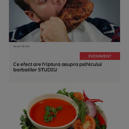
acum 13 ani
EVENIMENT
Ce efect are friptura asupra psihicului
barbatilor STUDIU