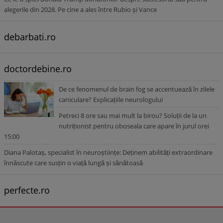
alegerile din 2028. Pe cine a ales între Rubio și Vance
debarbati.ro
doctordebine.ro
De ce fenomenul de brain fog se accentuează în zilele
caniculare? Explicațiile neurologului
Petreci 8 ore sau mai mult la birou? Soluții de la un
nutriționist pentru oboseala care apare în jurul orei
15:00
Diana Palotaș, specialist în neuroștiințe: Deținem abilități extraordinare
înnăscute care susțin o viață lungă și sănătoasă
perfecte.ro