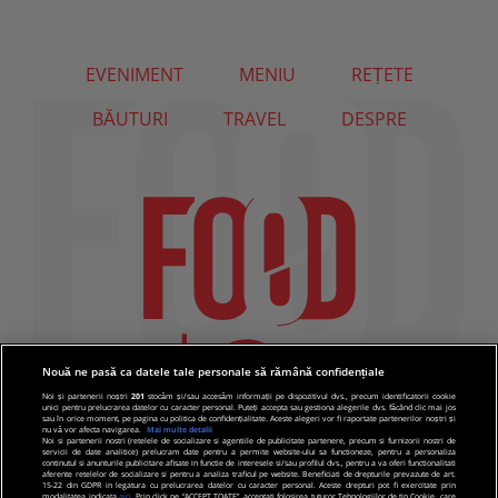
EVENIMENT
MENIU
REȚETE
BĂUTURI
TRAVEL
DESPRE
Nouă ne pasă ca datele tale personale să rămână confidențiale
Noi și partenerii noștri
201
stocăm și/sau accesăm informații pe dispozitivul dvs., precum identificatorii cookie
unici pentru prelucrarea datelor cu caracter personal. Puteți accepta sau gestiona alegerile dvs. făcând clic mai jos
sau în orice moment, pe pagina cu politica de confidențialitate. Aceste alegeri vor fi raportate partenerilor noștri și
nu vă vor afecta navigarea.
Mai multe detalii
Noi si partenerii nostri (retelele de socializare si agentiile de publicitate partenere, precum si furnizorii nostri de
servicii de date analitice) prelucram date pentru a permite website-ului sa functioneze, pentru a personaliza
continutul si anunturile publicitare afisate in functie de interesele si/sau profilul dvs., pentru a va oferi functionalitati
aferente retelelor de socializare si pentru a analiza traficul pe website. Beneficiati de drepturile prevazute de art.
15-22 din GDPR in legatura cu prelucrarea datelor cu caracter personal. Aceste drepturi pot fi exercitate prin
modalitatea indicata
aici
. Prin click pe “ACCEPT TOATE”, acceptati folosirea tuturor Tehnologiilor de tip Cookie, care