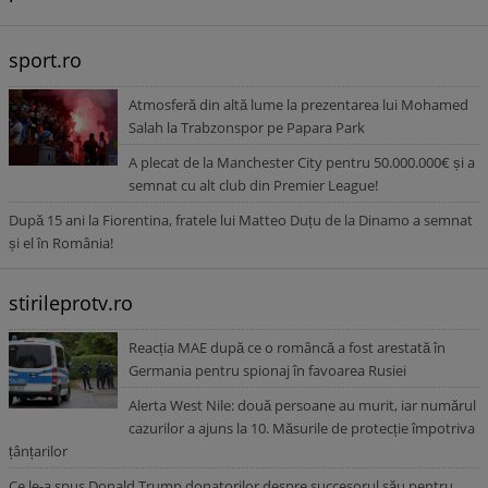
sport.ro
Atmosferă din altă lume la prezentarea lui Mohamed
Salah la Trabzonspor pe Papara Park
A plecat de la Manchester City pentru 50.000.000€ și a
semnat cu alt club din Premier League!
După 15 ani la Fiorentina, fratele lui Matteo Duțu de la Dinamo a semnat
și el în România!
stirileprotv.ro
Reacția MAE după ce o româncă a fost arestată în
Germania pentru spionaj în favoarea Rusiei
Alerta West Nile: două persoane au murit, iar numărul
cazurilor a ajuns la 10. Măsurile de protecție împotriva
țânțarilor
Ce le-a spus Donald Trump donatorilor despre succesorul său pentru