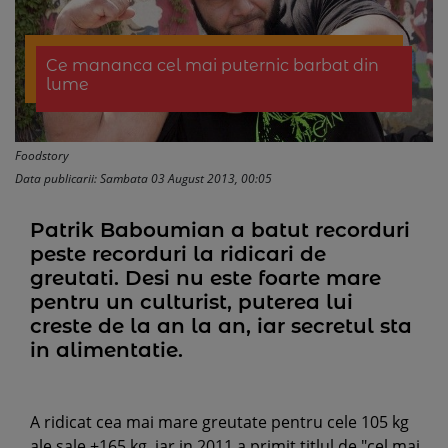
Ce mananca cel mai puternic barbat din
lume
Foodstory
Data publicarii: Sambata 03 August 2013, 00:05
Patrik Baboumian a batut recorduri
peste recorduri la ridicari de
greutati. Desi nu este foarte mare
pentru un culturist, puterea lui
creste de la an la an, iar secretul sta
in alimentatie.
A ridicat cea mai mare greutate pentru cele 105 kg
ale sale +165 kg, iar in 2011 a primit titlul de "cel mai