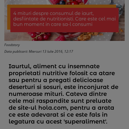
4 mituri despre consumul de iaurt,
desfiintate de nutritionisti. Care este cel mai
bun moment in care sa-l consumi
Foodstory
Data publicarii: Miercuri 13 Iulie 2016, 12:17
Iaurtul, aliment cu insemnate
proprietati nutritive folosit ca atare
sau pentru a pregati delicioase
deserturi si sosuri, este inconjurat de
numeroase mituri. Cateva dintre
cele mai raspandite sunt preluate
de site-ul hola.com, pentru a arata
ce este adevarat si ce este fals in
legatura cu acest 'superaliment'.