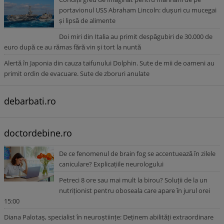
portavionul USS Abraham Lincoln: dușuri cu mucegai
și lipsă de alimente
Doi miri din Italia au primit despăgubiri de 30.000 de
euro după ce au rămas fără vin și tort la nuntă
Alertă în Japonia din cauza taifunului Dolphin. Sute de mii de oameni au
primit ordin de evacuare. Sute de zboruri anulate
debarbati.ro
doctordebine.ro
De ce fenomenul de brain fog se accentuează în zilele
caniculare? Explicațiile neurologului
Petreci 8 ore sau mai mult la birou? Soluții de la un
nutriționist pentru oboseala care apare în jurul orei
15:00
Diana Palotaș, specialist în neuroștiințe: Deținem abilități extraordinare