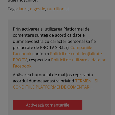
utile muschilor.
Tags:
iaurt
,
digestie
,
nutritionist
Prin activarea și utilizarea Platformei de
comentarii sunteți de acord ca datele
dumneavoastră cu caracter personal să fie
prelucrate de PRO TV S.R.L. și
Companiile
Facebook
conform
Politicii de confidențialitate
PRO TV
, respectiv a
Politicii de utilizare a datelor
Facebook
.
Apăsarea butonului de mai jos reprezinta
acordul dumneavoastra privind
TERMENII ȘI
CONDIȚIILE PLATFORMEI DE COMENTARII
.
Activează comentariile