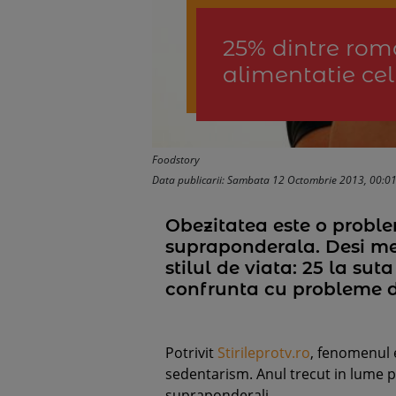
25% dintre roma
alimentatie cel
Foodstory
Data publicarii: Sambata 12 Octombrie 2013, 00:0
Obezitatea este o proble
supraponderala. Desi med
stilul de viata: 25 la su
confrunta cu probleme d
Potrivit
Stirileprotv.ro
, fenomenul 
sedentarism. Anul trecut in lume 
supraponderali.