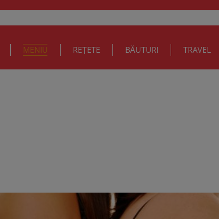
MENIU
REȚETE
BĂUTURI
TRAVEL