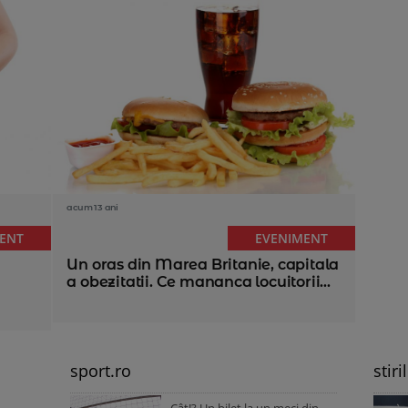
acum 13 ani
ENT
EVENIMENT
Un oras din Marea Britanie, capitala
a obezitatii. Ce mananca locuitorii...
sport.ro
stiri
Cât!? Un bilet la un meci din