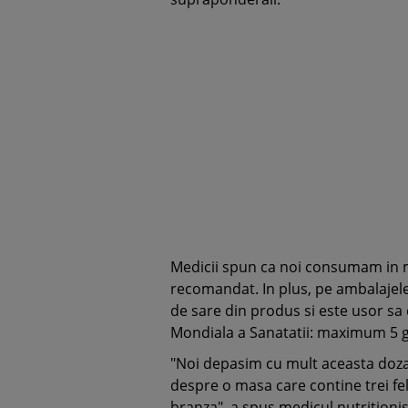
Medicii spun ca noi consumam in m
recomandat. In plus, pe ambalajele
de sare din produs si este usor s
Mondiala a Sanatatii: maximum 5 g
"Noi depasim cu mult aceasta doz
despre o masa care contine trei feli
branza", a spus medicul nutritionist