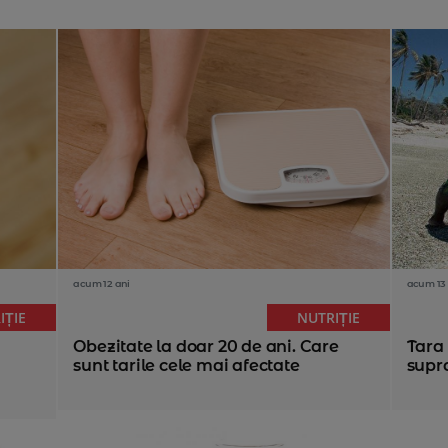
acum 12 ani
acum 13 
IȚIE
NUTRIȚIE
Obezitate la doar 20 de ani. Care
Tara 
sunt tarile cele mai afectate
supr