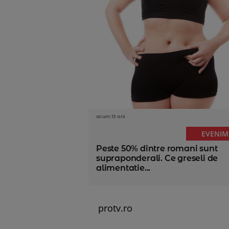
acum 13 ani
EVENIM
Peste 50% dintre romani sunt
supraponderali. Ce greseli de
alimentatie...
protv.ro