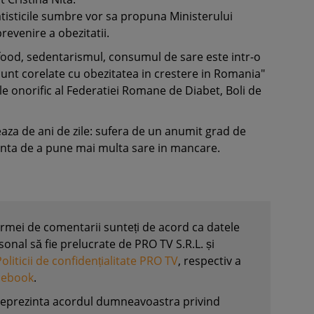
tatisticile sumbre vor sa propuna Ministerului
evenire a obezitatii.
 food, sedentarismul, consumul de sare este intr-o
sunt corelate cu obezitatea in crestere in Romania"
le onorific al Federatiei Romane de Diabet, Boli de
eaza de ani de zile: sufera de un anumit grad de
ndinta de a pune mai multa sare in mancare.
formei de comentarii sunteți de acord ca datele
nal să fie prelucrate de PRO TV S.R.L. și
Politicii de confidențialitate PRO TV
, respectiv a
acebook
.
reprezinta acordul dumneavoastra privind