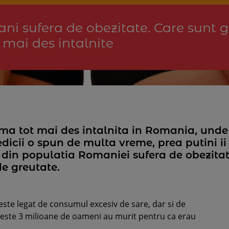
ni sufera de obezitate. Care sunt g
 mai des intalnite
1
ma tot mai des intalnita in Romania, unde
icii o spun de multa vreme, prea putini ii 
ta din populatia Romaniei sufera de obezitate
e greutate.
este legat de consumul excesiv de sare, dar si de
peste 3 milioane de oameni au murit pentru ca erau