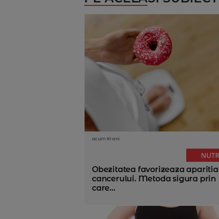
acum 10 ani
NUTR
Obezitatea favorizeaza aparitia
cancerului. Metoda sigura prin
care...