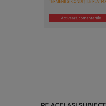
TERMENII ȘI CONDIȚIILE PLATF
Activează comentariile
PE ACELASI SUBIECT