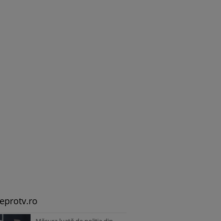
leprotv.ro
Măsura luată de poliția din