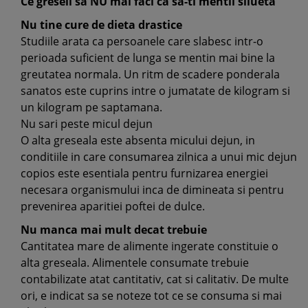
Ce greseli sa NU mai faci ca sa-ti mentii silueta
Nu tine cure de dieta drastice
Studiile arata ca persoanele care slabesc intr-o
perioada suficient de lunga se mentin mai bine la
greutatea normala. Un ritm de scadere ponderala
sanatos este cuprins intre o jumatate de kilogram si
un kilogram pe saptamana.
Nu sari peste micul dejun
O alta greseala este absenta micului dejun, in
conditiile in care consumarea zilnica a unui mic dejun
copios este esentiala pentru furnizarea energiei
necesara organismului inca de dimineata si pentru
prevenirea aparitiei poftei de dulce.
Nu manca mai mult decat trebuie
Cantitatea mare de alimente ingerate constituie o
alta greseala. Alimentele consumate trebuie
contabilizate atat cantitativ, cat si calitativ. De multe
ori, e indicat sa se noteze tot ce se consuma si mai