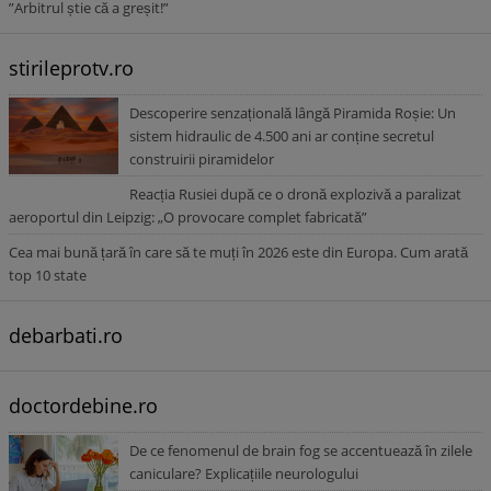
”Arbitrul știe că a greșit!”
stirileprotv.ro
Descoperire senzațională lângă Piramida Roșie: Un
sistem hidraulic de 4.500 ani ar conține secretul
construirii piramidelor
Reacția Rusiei după ce o dronă explozivă a paralizat
aeroportul din Leipzig: „O provocare complet fabricată”
Cea mai bună țară în care să te muți în 2026 este din Europa. Cum arată
top 10 state
debarbati.ro
doctordebine.ro
De ce fenomenul de brain fog se accentuează în zilele
caniculare? Explicațiile neurologului