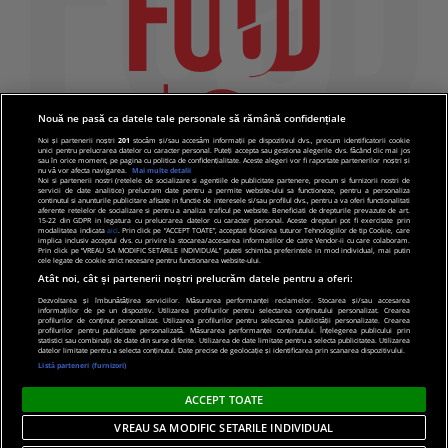
Nouă ne pasă ca datele tale personale să rămână confidențiale
Noi și partenerii noștri
201
stocăm și/sau accesăm informații pe dispozitivul dvs., precum identificatorii cookie
unici pentru prelucrarea datelor cu caracter personal. Puteți accepta sau gestiona alegerile dvs. făcând clic mai jos
sau în orice moment, pe pagina cu politica de confidențialitate. Aceste alegeri vor fi raportate partenerilor noștri și
nu vă vor afecta navigarea.
Mai multe detalii
Noi si partenerii nostri (retelele de socializare si agentiile de publicitate partenere, precum si furnizorii nostri de
servicii de date analitice) prelucram date pentru a permite website-ului sa functioneze, pentru a personaliza
continutul si anunturile publicitare afisate in functie de interesele si/sau profilul dvs., pentru a va oferi functionalitati
aferente retelelor de socializare si pentru a analiza traficul pe website. Beneficiati de drepturile prevazute de art.
15-22 din GDPR in legatura cu prelucrarea datelor cu caracter personal. Aceste drepturi pot fi exercitate prin
modalitatea indicata
aici
. Prin click pe “ACCEPT TOATE”, acceptati folosirea tuturor Tehnologiilor de tip Cookie, care
implica inclusiv acceptul dvs. cu privire la stocarea/accesarea informatiilor de catre Vendor-ii cu care colaboram.
Prin click pe “VREAU SA MODIFIC SETARILE INDIVIDUAL” puteti schimba preferintele in mod individual, mai putin
cele legate de cookie strict necesare pentru functionarea website-ului.
Atât noi, cât și partenerii noștri prelucrăm datele pentru a oferi:
Dezvoltarea și îmbunătățirea serviciilor. Măsurarea performanței reclamelor. Stocarea și/sau accesarea
informațiilor de pe un dispozitiv. Utilizarea profilurilor pentru selectarea conținutului personalizat. Crearea
© 2019 PRO TV S.R.L |
Politica de Cookie
|
Politica
profilurilor de conținut personalizat. Utilizarea profilurilor pentru selectarea publicității personalizate. Crearea
profilurilor pentru publicitate personalizată. Măsurarea performanței conținutului. Înțelegerea publicului prin
de confidentialitate
statistici sau combinații de date din surse diferite. Utilizarea de date limitate pentru a selecta publicitatea. Utilizarea
datelor limitate pentru a selecta conținutul. Date precise de geolocație și identificarea prin scanarea dispozitivului.
Listă parteneri (furnizori)
ACCEPT TOATE
VREAU SA MODIFIC SETARILE INDIVIDUAL