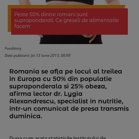
Peste 50% dintre romani sunt
supraponderali. Ce greseli de alimentatie
facem
Foodstory
Data publicarii: Joi 13 Iunie 2013, 00:09
Romania se afla pe locul al treilea
in Europa cu 50% din populatie
supraponderala si 25% obeza,
afirma lector dr. Lygia
Alexandrescu, specialist in nutritie,
intr-un comunicat de presa transmis
duminica.
Dupa cum arata statisticile Institutului de