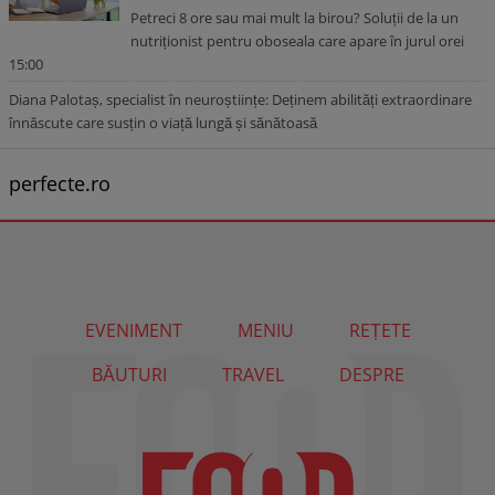
Petreci 8 ore sau mai mult la birou? Soluții de la un
nutriționist pentru oboseala care apare în jurul orei
15:00
Diana Palotaș, specialist în neuroștiințe: Deținem abilități extraordinare
înnăscute care susțin o viață lungă și sănătoasă
perfecte.ro
EVENIMENT
MENIU
REȚETE
BĂUTURI
TRAVEL
DESPRE