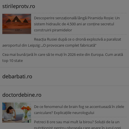
stirileprotv.ro
Descoperire senzațională lângă Piramida Roșie: Un
sistem hidraulic de 4.500 ani ar conține secretul
construirii piramidelor
Reacția Rusiei după ce o dronă explozivă a paralizat
aeroportul din Leipzig: „O provocare complet fabricată”
Cea mai bună țară în care să te muți în 2026 este din Europa. Cum arată
top 10 state
debarbati.ro
doctordebine.ro
De ce fenomenul de brain fog se accentuează în zilele
caniculare? Explicațiile neurologului
Petreci 8 ore sau mai mult la birou? Soluții de la un
nutriționist pentru oboseala care apare în jurul orei