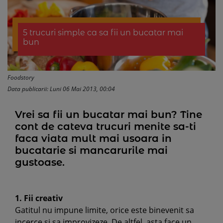
5 trucuri simple ca sa fii un bucatar mai
bun
Foodstory
Data publicarii: Luni 06 Mai 2013, 00:04
Vrei sa fii un bucatar mai bun? Tine
cont de cateva trucuri menite sa-ti
faca viata mult mai usoara in
bucatarie si mancarurile mai
gustoase.
1. Fii creativ
Gatitul nu impune limite, orice este binevenit sa
incerce si sa improvizeze. De altfel, asta face un