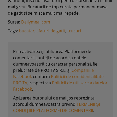
gatitului, insa nu lasa totul pentru sfarsit. Iti va fi mult
mai greu. Bucatarii de top curata permanent masa
de gatit si se misca mult mai repede.
Sursa:
Dailymeal.com
Tags:
bucatar
,
sfaturi de gatit
,
trucuri
Prin activarea și utilizarea Platformei de
comentarii sunteți de acord ca datele
dumneavoastră cu caracter personal să fie
prelucrate de PRO TV S.R.L. și
Companiile
Facebook
conform
Politicii de confidențialitate
PRO TV
, respectiv a
Politicii de utilizare a datelor
Facebook
.
Apăsarea butonului de mai jos reprezinta
acordul dumneavoastra privind
TERMENII ȘI
CONDIȚIILE PLATFORMEI DE COMENTARII
.