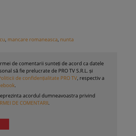
scu
,
mancare romaneasca
,
nunta
formei de comentarii sunteți de acord ca datele
nal să fie prelucrate de PRO TV S.R.L. și
Politicii de confidențialitate PRO TV
, respectiv a
acebook
.
reprezinta acordul dumneavoastra privind
ORMEI DE COMENTARII
.