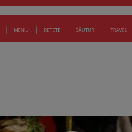
MENIU
REȚETE
BĂUTURI
TRAVEL