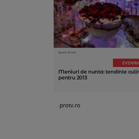
acum 13 ani
EVENIM
Meniuri de nunta: tendinte culi
pentru 2013
protv.ro