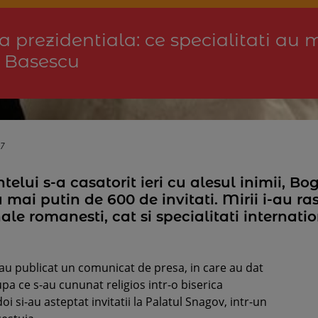
prezidentiala: ce specialitati au m
i Basescu
17
telui s-a casatorit ieri cu alesul inimii, B
mai putin de 600 de invitati. Mirii i-au ra
ale romanesti, cat si specialitati internatio
 au publicat un comunicat de presa, in care au dat
pa ce s-au cununat religios intr-o biserica
i si-au asteptat invitatii la Palatul Snagov, intr-un