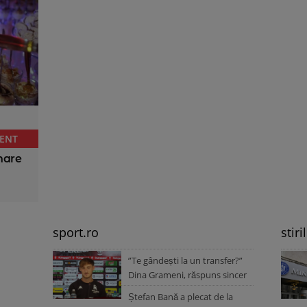
ENT
nare
sport.ro
stiri
”Te gândești la un transfer?”
Dina Grameni, răspuns sincer
Ștefan Bană a plecat de la