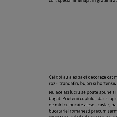
cort special amenajat in gradina ac
Cei doi au ales sa-si decoreze cat 
roz - trandafiri, bujori si hortensii.
Nu acelasi lucru se poate spune si
bogat. Prietenii cuplului, dar si apr
de miri cu bucate alese - caviar, p
bucatariei romanesti precum sarmalu