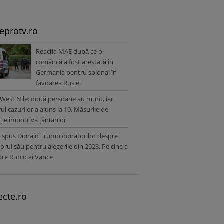
leprotv.ro
Reacția MAE după ce o
româncă a fost arestată în
Germania pentru spionaj în
favoarea Rusiei
 West Nile: două persoane au murit, iar
l cazurilor a ajuns la 10. Măsurile de
ție împotriva țânțarilor
a spus Donald Trump donatorilor despre
orul său pentru alegerile din 2028. Pe cine a
ntre Rubio și Vance
ecte.ro