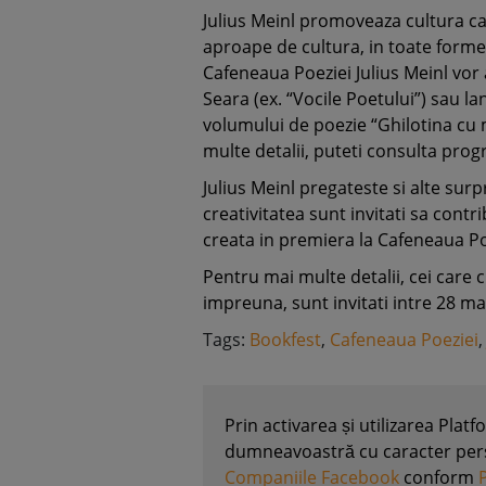
Julius Meinl promoveaza cultura caf
aproape de cultura, in toate formel
Cafeneaua Poeziei Julius Meinl vor
Seara (ex. “Vocile Poetului”) sau 
volumului de poezie “Ghilotina cu 
multe detalii, puteti consulta pro
Julius Meinl pregateste si alte surp
creativitatea sunt invitati sa contr
creata in premiera la Cafeneaua Poez
Pentru mai multe detalii, cei care 
impreuna, sunt invitati intre 28 mai
Tags:
Bookfest
,
Cafeneaua Poeziei
Prin activarea și utilizarea Plat
dumneavoastră cu caracter perso
Companiile Facebook
conform