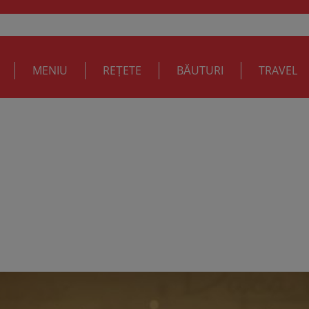
MENIU
REȚETE
BĂUTURI
TRAVEL