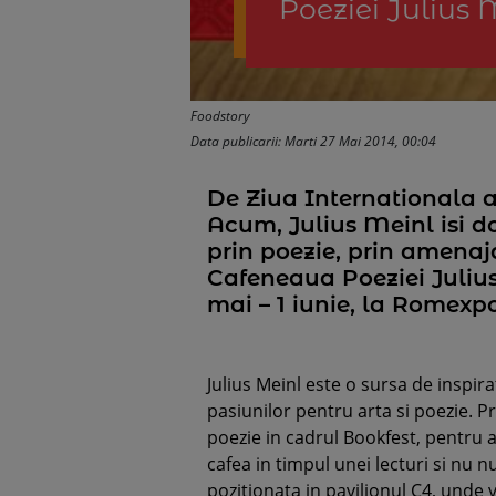
Poeziei Julius 
Foodstory
Data publicarii: Marti 27 Mai 2014, 00:04
De Ziua Internationala a
Acum, Julius Meinl isi d
prin poezie, prin amenaja
Cafeneaua Poeziei Julius
mai – 1 iunie, la Romexpo
Julius Meinl este o sursa de inspira
pasiunilor pentru arta si poezie. Pr
poezie in cadrul Bookfest, pentru a
cafea in timpul unei lecturi si nu 
pozitionata in pavilionul C4, unde 