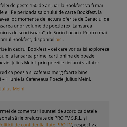
elei de peste 150 de ani, iar la Bookfest va fi mai
e ei. Pe perioada salonului de carte Bookfest, la
 avea loc momente de lectura oferite de Cenaclul de
lansarea unor volume de poezie (ex. Lansarea
miros de scortisoara”, de Sorin Lucaci). Pentru mai
gramul Bookfest, disponibil
aici
.
rize in cadrul Bookfest – cei care vor sa isi exploreze
ibuie la lansarea primei carti online de poezie,
iei Julius Meinl, prin poeziile fiecarui vizitator.
cred ca poezia si cafeaua merg foarte bine
 – 1 iunie la Cafeneaua Poeziei Julius Meinl.
,
Julius Meinl
formei de comentarii sunteți de acord ca datele
nal să fie prelucrate de PRO TV S.R.L. și
Politicii de confidențialitate PRO TV
, respectiv a