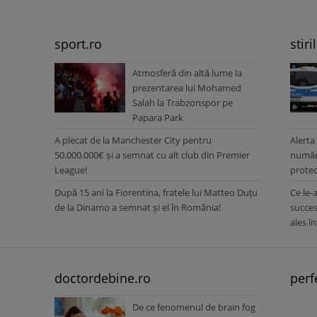
sport.ro
stiri
Atmosferă din altă lume la
prezentarea lui Mohamed
Salah la Trabzonspor pe
Papara Park
A plecat de la Manchester City pentru
Alerta
50.000.000€ și a semnat cu alt club din Premier
număru
League!
protec
După 15 ani la Fiorentina, fratele lui Matteo Duțu
Ce le-
de la Dinamo a semnat și el în România!
succes
ales î
doctordebine.ro
perf
De ce fenomenul de brain fog