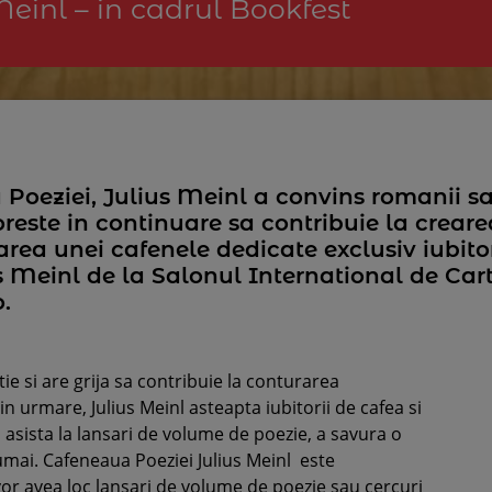
Meinl – in cadrul Bookfest
 Poeziei, Julius Meinl a convins romanii s
oreste in continuare sa contribuie la crea
rea unei cafenele dedicate exclusiv iubitori
 Meinl de la Salonul International de Car
.
tie si are grija sa contribuie la conturarea
in urmare, Julius Meinl asteapta iubitorii de cafea si
 asista la lansari de volume de poezie, a savura o
numai. Cafeneaua Poeziei Julius Meinl este
vor avea loc lansari de volume de poezie sau cercuri