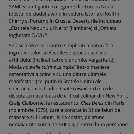
SAMOS sunt gatite cu legume din Lumea Noua
(destul de ciudat avand in vedere istoria): Rosii in
Sherry si Porumb in Crusta. Deserturile includeau
„Clatitele Nebunului Nero” (flambate) si „Omleta
Inghetata
THULE
”.
Se oscileaza serios intre simplitatea naturala a
ingredientelor si efectele spectaculoase ale
artificiului (inclinat catre o anumite vulgaritate).
Moda
nouvelle cuisine
„simpla” intr-o maniera
ostentativa a coincis cu una dintre ultimele
manifestari (cel putin in Statele Unite) ale
spectaculoasei traditii
haute cuisine
: extrem de
discutata masa luata de criticul culinar din New York,
Craig Claiborne, la restaurantul
Chez Denis
din Paris
(noiembrie 1975), care a constat in 31 de feluri de
mancare si 11 vinuri, si l-a costat, pe atunci
nemaiauzita suma de 4.000 $, pentru doua persoane.