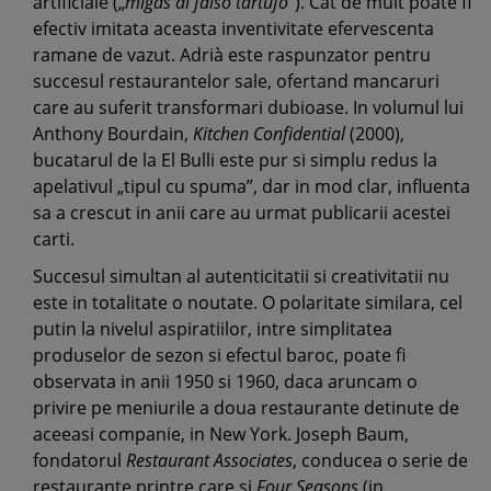
artificiale („
migas al falso tartufo
”). Cat de mult poate fi
efectiv imitata aceasta inventivitate efervescenta
ramane de vazut. Adrià este raspunzator pentru
succesul restaurantelor sale, ofertand mancaruri
care au suferit transformari dubioase. In volumul lui
Anthony Bourdain,
Kitchen Confidential
(2000),
bucatarul de la El Bulli este pur si simplu redus la
apelativul „tipul cu spuma”, dar in mod clar, influenta
sa a crescut in anii care au urmat publicarii acestei
carti.
Succesul simultan al autenticitatii si creativitatii nu
este in totalitate o noutate. O polaritate similara, cel
putin la nivelul aspiratiilor, intre simplitatea
produselor de sezon si efectul baroc, poate fi
observata in anii 1950 si 1960, daca aruncam o
privire pe meniurile a doua restaurante detinute de
aceeasi companie, in New York. Joseph Baum,
fondatorul
Restaurant Associates
, conducea o serie de
restaurante printre care si
Four Seasons
(in