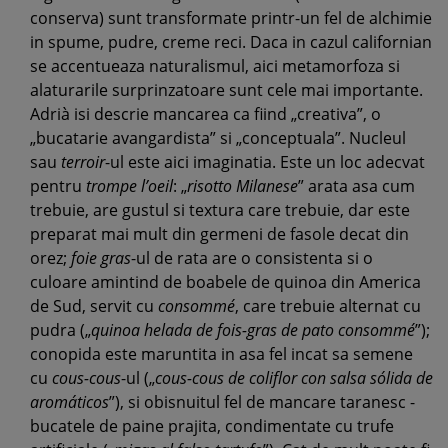
conserva) sunt transformate printr-un fel de alchimie
in spume, pudre, creme reci. Daca in cazul californian
se accentueaza naturalismul, aici metamorfoza si
alaturarile surprinzatoare sunt cele mai importante.
Adrià isi descrie mancarea ca fiind „creativa”, o
„bucatarie avangardista” si „conceptuala”. Nucleul
sau
terroir
-ul este aici imaginatia. Este un loc adecvat
pentru
trompe l’oeil
: „
risotto Milanese
” arata asa cum
trebuie, are gustul si textura care trebuie, dar este
preparat mai mult din germeni de fasole decat din
orez;
foie gras
-ul de rata are o consistenta si o
culoare amintind de boabele de quinoa din America
de Sud, servit cu
consommé
, care trebuie alternat cu
pudra („
quinoa helada de fois-gras de pato consommé
”);
conopida este maruntita in asa fel incat sa semene
cu
cous-cous
-ul („
cous-cous de coliflor con salsa sólida de
aromáticos
”), si obisnuitul fel de mancare taranesc -
bucatele de paine prajita, condimentate cu trufe