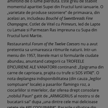
amintind de o lume pierduta. Este greu de stabilit
momentul aparitiei Supei din Fructul lunii ianuarie. O
„varietate de produse sezoniere” de primavara, din
acelasi an, includeau
Bouché of Sweetbreads Fine
Champagne
, Cotlet de Vitel cu
Primeurs
, Ied de Lapte
cu Lamaie si Parmezan Ras impreuna cu Supa din
Fructul lunii Martie.
Restaurantul
Forum of the Twelve Caesars
nu a avut
pretentia sa urmareasca ritmurile naturii. Intr-un
meniu din 1957, literele mari si formularile ciudate
abundau, anuntand categorii ca TROFEELE
EPICURIENE ALE VANATORII continand: „Epigrama din
carne de caprioara, prajita cu trufe si SOS
VITAE
”. O
nota deplangea indisponibilitatea (din cauza „legilor
somptuare” locale) a pasarilor flamingo roz, a
ciocarliilor si mierlelor, dar oferea drept consolare
„nobilul Paun” gatit de „ARMIGERIUS al nostru si de
bucatarii sai” dupa „una dintre cele mai delicioase
retete ale
ARS COQUINARIA
”. Pasarile salbatice din