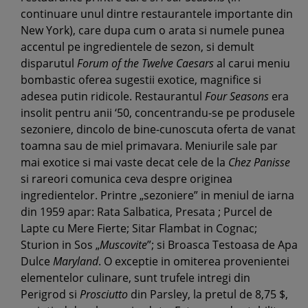
continuare unul dintre restaurantele importante din
New York), care dupa cum o arata si numele punea
accentul pe ingredientele de sezon, si demult
disparutul
Forum of the Twelve Caesars
al carui meniu
bombastic oferea sugestii exotice, magnifice si
adesea putin ridicole. Restaurantul
Four Seasons
era
insolit pentru anii ‘50, concentrandu-se pe produsele
sezoniere, dincolo de bine-cunoscuta oferta de vanat
toamna sau de miel primavara. Meniurile sale par
mai exotice si mai vaste decat cele de la
Chez Panisse
si rareori comunica ceva despre originea
ingredientelor. Printre „sezoniere” in meniul de iarna
din 1959 apar: Rata Salbatica, Presata ; Purcel de
Lapte cu Mere Fierte; Sitar Flambat in Cognac;
Sturion in Sos „
Muscovite
”; si Broasca Testoasa de Apa
Dulce
Maryland
. O exceptie in omiterea provenientei
elementelor culinare, sunt trufele intregi din
Perigrod si
Prosciutto
din Parsley, la pretul de 8,75 $,