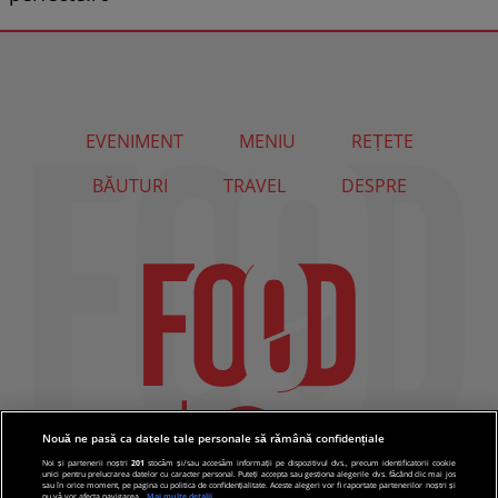
EVENIMENT
MENIU
REȚETE
BĂUTURI
TRAVEL
DESPRE
Nouă ne pasă ca datele tale personale să rămână confidențiale
Noi și partenerii noștri
201
stocăm și/sau accesăm informații pe dispozitivul dvs., precum identificatorii cookie
unici pentru prelucrarea datelor cu caracter personal. Puteți accepta sau gestiona alegerile dvs. făcând clic mai jos
sau în orice moment, pe pagina cu politica de confidențialitate. Aceste alegeri vor fi raportate partenerilor noștri și
nu vă vor afecta navigarea.
Mai multe detalii