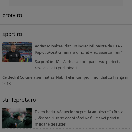
protv.ro
sport.ro
Adrian Mihalcea, discurs incredibil înainte de UTA -
Rapid: „Acest criminal a omorât vreo șase oameni”
Surpriză în UCL! Aarhus a oprit parcursul perfect al
revelației din preliminarii
Ce declin! Cu cine a semnat azi Nabil Fekir, campion mondial cu Franța în
2018
stirileprotv.ro
Escrocheria „văduvelor negre” ia amploare în Rusia.
„Găsește-ți un soldat și când va fi ucis vei primi 8
milioane de ruble”