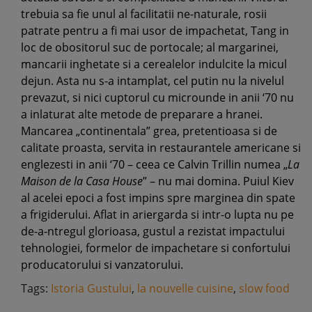
trebuia sa fie unul al facilitatii ne-naturale, rosii
patrate pentru a fi mai usor de impachetat, Tang in
loc de obositorul suc de portocale; al margarinei,
mancarii inghetate si a cerealelor indulcite la micul
dejun. Asta nu s-a intamplat, cel putin nu la nivelul
prevazut, si nici cuptorul cu microunde in anii ‘70 nu
a inlaturat alte metode de preparare a hranei.
Mancarea „continentala” grea, pretentioasa si de
calitate proasta, servita in restaurantele americane si
englezesti in anii ‘70 – ceea ce Calvin Trillin numea „
La
Maison de la Casa House
” – nu mai domina. Puiul Kiev
al acelei epoci a fost impins spre marginea din spate
a frigiderului. Aflat in ariergarda si intr-o lupta nu pe
de-a-ntregul glorioasa, gustul a rezistat impactului
tehnologiei, formelor de impachetare si confortului
producatorului si vanzatorului.
Tags:
Istoria Gustului
,
la nouvelle cuisine
,
slow food