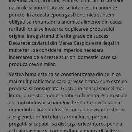
Inventivitatea, artificiul, evitarea epuizarii resurselor
naturale si autenticitatea se intalnesc in anumite
puncte. In aceasta epoca gastronomica suntem
obligati sa renuntam la anumite alimente din cauza
raritatii lor si se incearca duplicarea produsului
original inregistrand diferite grade de succes.
Deoarece caviarul din Marea Caspica este ilegal in
multe tari, se considera imperios necesara
incercarea de a creste sturioni domestici care sa
produca ceva similar.
Vestea buna este ca se constientizeaza din ce in ce
mai mult problemele care privesc hrana, cum este ea
produsa si consumata. Gustul, in sensul sau cel mai
literal, a rezistat modernitatii si eficientei. Acum 50 de
ani, nutritionistii si oamenii de stiinta specializati in
domeniul culinar au fost fermecati de visurile sterile
ale igienei, confortului si aromelor, si pareau
pregatiti si capabili sa distruga orice interes pentru
actuala savoare si complexitate a mancarii. Viitorul