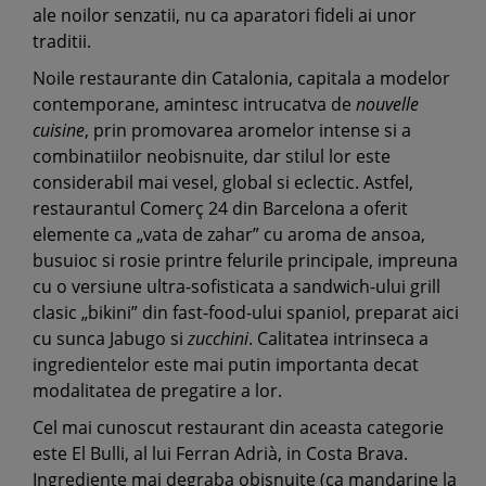
ale noilor senzatii, nu ca aparatori fideli ai unor
traditii.
Noile restaurante din Catalonia, capitala a modelor
contemporane, amintesc intrucatva de
nouvelle
cuisine
, prin promovarea aromelor intense si a
combinatiilor neobisnuite, dar stilul lor este
considerabil mai vesel, global si eclectic. Astfel,
restaurantul Comerç 24 din Barcelona a oferit
elemente ca „vata de zahar” cu aroma de ansoa,
busuioc si rosie printre felurile principale, impreuna
cu o versiune ultra-sofisticata a sandwich-ului grill
clasic „bikini” din fast-food-ului spaniol, preparat aici
cu sunca Jabugo si
zucchini
. Calitatea intrinseca a
ingredientelor este mai putin importanta decat
modalitatea de pregatire a lor.
Cel mai cunoscut restaurant din aceasta categorie
este El Bulli, al lui Ferran Adrià, in Costa Brava.
Ingrediente mai degraba obisnuite (ca mandarine la