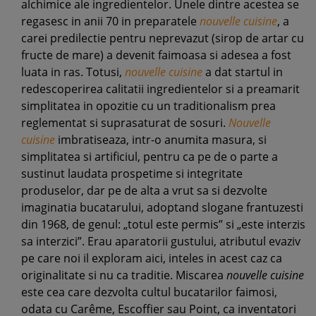
alchimice ale ingredientelor. Unele dintre acestea se
regasesc in anii 70 in preparatele
nouvelle cuisine
, a
carei predilectie pentru neprevazut (sirop de artar cu
fructe de mare) a devenit faimoasa si adesea a fost
luata in ras. Totusi,
nouvelle cuisine
a dat startul in
redescoperirea calitatii ingredientelor si a preamarit
simplitatea in opozitie cu un traditionalism prea
reglementat si suprasaturat de sosuri.
Nouvelle
cuisine
imbratiseaza, intr-o anumita masura, si
simplitatea si artificiul, pentru ca pe de o parte a
sustinut laudata prospetime si integritate
produselor, dar pe de alta a vrut sa si dezvolte
imaginatia bucatarului, adoptand slogane frantuzesti
din 1968, de genul: „totul este permis” si „este interzis
sa interzici”. Erau aparatorii gustului, atributul evaziv
pe care noi il exploram aici, inteles in acest caz ca
originalitate si nu ca traditie. Miscarea
nouvelle cuisine
este cea care dezvolta cultul bucatarilor faimosi,
odata cu Carême, Escoffier sau Point, ca inventatori