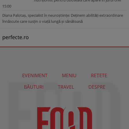
nutriționist pentru oboseala care apare în jurul orei
15:00
Diana Palotaș, specialist în neuroștiințe: Deținem abilități extraordinare
înnăscute care susțin o viață lungă și sănătoasă
perfecte.ro
EVENIMENT
MENIU
REȚETE
BĂUTURI
TRAVEL
DESPRE