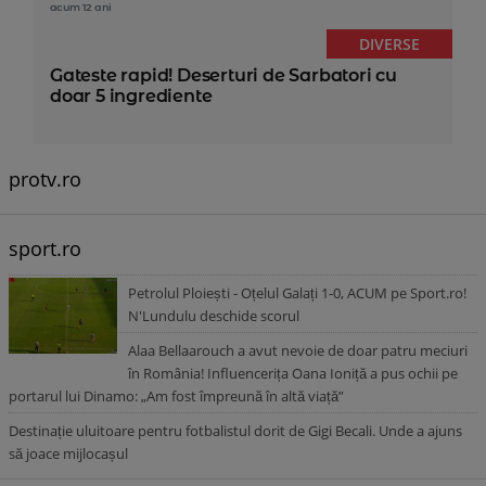
acum 12 ani
DIVERSE
Gateste rapid! Deserturi de Sarbatori cu
doar 5 ingrediente
protv.ro
sport.ro
Petrolul Ploiești - Oțelul Galați 1-0, ACUM pe Sport.ro!
N'Lundulu deschide scorul
Alaa Bellaarouch a avut nevoie de doar patru meciuri
în România! Influencerița Oana Ioniță a pus ochii pe
portarul lui Dinamo: „Am fost împreună în altă viață”
Destinație uluitoare pentru fotbalistul dorit de Gigi Becali. Unde a ajuns
să joace mijlocașul