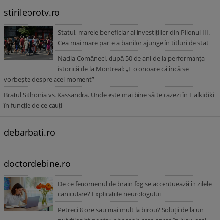
stirileprotv.ro
Statul, marele beneficiar al investițiilor din Pilonul III.
Cea mai mare parte a banilor ajunge în titluri de stat
Nadia Comăneci, după 50 de ani de la performanţa
istorică de la Montreal: „E o onoare că încă se
vorbește despre acel moment”
Brațul Sithonia vs. Kassandra. Unde este mai bine să te cazezi în Halkidiki
în funcție de ce cauți
debarbati.ro
doctordebine.ro
De ce fenomenul de brain fog se accentuează în zilele
caniculare? Explicațiile neurologului
Petreci 8 ore sau mai mult la birou? Soluții de la un