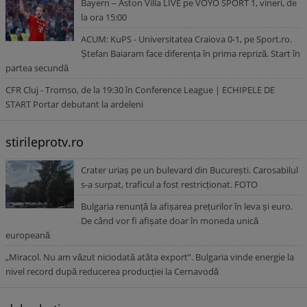
Bayern – Aston Villa LIVE pe VOYO SPORT 1, vineri, de
la ora 15:00
ACUM: KuPS - Universitatea Craiova 0-1, pe Sport.ro.
Ștefan Baiaram face diferența în prima repriză. Start în
partea secundă
CFR Cluj - Tromso, de la 19:30 în Conference League | ECHIPELE DE
START Portar debutant la ardeleni
stirileprotv.ro
Crater uriaș pe un bulevard din București. Carosabilul
s-a surpat, traficul a fost restricționat. FOTO
Bulgaria renunță la afișarea prețurilor în leva și euro.
De când vor fi afișate doar în moneda unică
europeană
„Miracol. Nu am văzut niciodată atâta export”. Bulgaria vinde energie la
nivel record după reducerea producției la Cernavodă