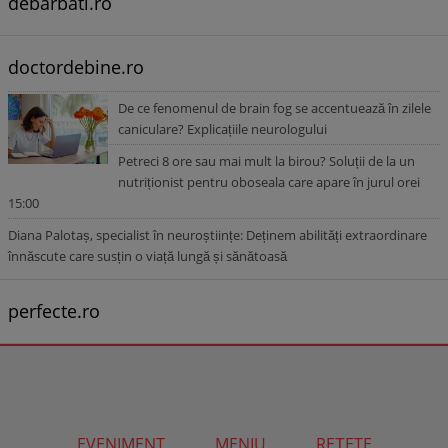
debarbati.ro
doctordebine.ro
De ce fenomenul de brain fog se accentuează în zilele
caniculare? Explicațiile neurologului
Petreci 8 ore sau mai mult la birou? Soluții de la un
nutriționist pentru oboseala care apare în jurul orei
15:00
Diana Palotaș, specialist în neuroștiințe: Deținem abilități extraordinare
înnăscute care susțin o viață lungă și sănătoasă
perfecte.ro
EVENIMENT
MENIU
REȚETE