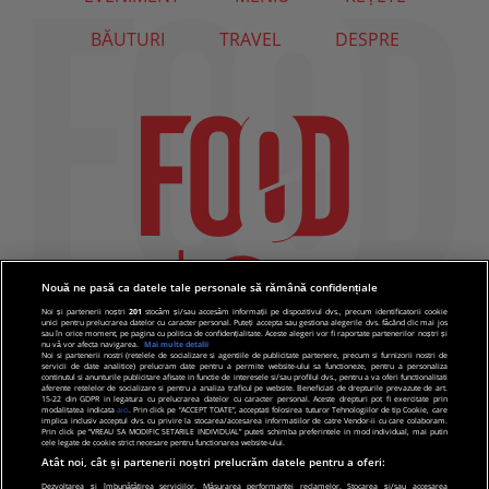
BĂUTURI
TRAVEL
DESPRE
Nouă ne pasă ca datele tale personale să rămână confidențiale
Noi și partenerii noștri
201
stocăm și/sau accesăm informații pe dispozitivul dvs., precum identificatorii cookie
unici pentru prelucrarea datelor cu caracter personal. Puteți accepta sau gestiona alegerile dvs. făcând clic mai jos
sau în orice moment, pe pagina cu politica de confidențialitate. Aceste alegeri vor fi raportate partenerilor noștri și
nu vă vor afecta navigarea.
Mai multe detalii
Noi si partenerii nostri (retelele de socializare si agentiile de publicitate partenere, precum si furnizorii nostri de
servicii de date analitice) prelucram date pentru a permite website-ului sa functioneze, pentru a personaliza
continutul si anunturile publicitare afisate in functie de interesele si/sau profilul dvs., pentru a va oferi functionalitati
aferente retelelor de socializare si pentru a analiza traficul pe website. Beneficiati de drepturile prevazute de art.
15-22 din GDPR in legatura cu prelucrarea datelor cu caracter personal. Aceste drepturi pot fi exercitate prin
modalitatea indicata
aici
. Prin click pe “ACCEPT TOATE”, acceptati folosirea tuturor Tehnologiilor de tip Cookie, care
implica inclusiv acceptul dvs. cu privire la stocarea/accesarea informatiilor de catre Vendor-ii cu care colaboram.
Prin click pe “VREAU SA MODIFIC SETARILE INDIVIDUAL” puteti schimba preferintele in mod individual, mai putin
cele legate de cookie strict necesare pentru functionarea website-ului.
Atât noi, cât și partenerii noștri prelucrăm datele pentru a oferi:
Dezvoltarea și îmbunătățirea serviciilor. Măsurarea performanței reclamelor. Stocarea și/sau accesarea