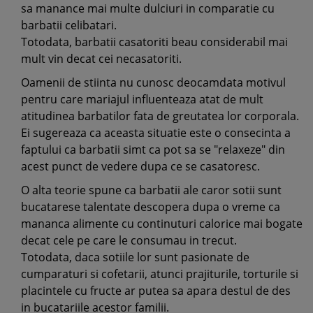
sa manance mai multe dulciuri in comparatie cu
barbatii celibatari.
Totodata, barbatii casatoriti beau considerabil mai
mult vin decat cei necasatoriti.
Oamenii de stiinta nu cunosc deocamdata motivul
pentru care mariajul influenteaza atat de mult
atitudinea barbatilor fata de greutatea lor corporala.
Ei sugereaza ca aceasta situatie este o consecinta a
faptului ca barbatii simt ca pot sa se "relaxeze" din
acest punct de vedere dupa ce se casatoresc.
O alta teorie spune ca barbatii ale caror sotii sunt
bucatarese talentate descopera dupa o vreme ca
mananca alimente cu continuturi calorice mai bogate
decat cele pe care le consumau in trecut.
Totodata, daca sotiile lor sunt pasionate de
cumparaturi si cofetarii, atunci prajiturile, torturile si
placintele cu fructe ar putea sa apara destul de des
in bucatariile acestor familii.