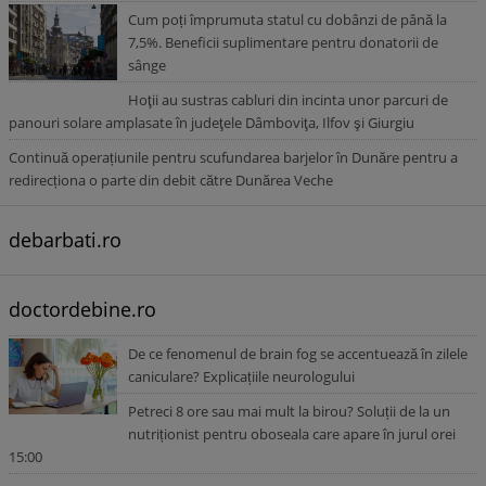
Cum poți împrumuta statul cu dobânzi de până la
7,5%. Beneficii suplimentare pentru donatorii de
sânge
Hoţii au sustras cabluri din incinta unor parcuri de
panouri solare amplasate în judeţele Dâmboviţa, Ilfov şi Giurgiu
Continuă operațiunile pentru scufundarea barjelor în Dunăre pentru a
redirecționa o parte din debit către Dunărea Veche
debarbati.ro
doctordebine.ro
De ce fenomenul de brain fog se accentuează în zilele
caniculare? Explicațiile neurologului
Petreci 8 ore sau mai mult la birou? Soluții de la un
nutriționist pentru oboseala care apare în jurul orei
15:00