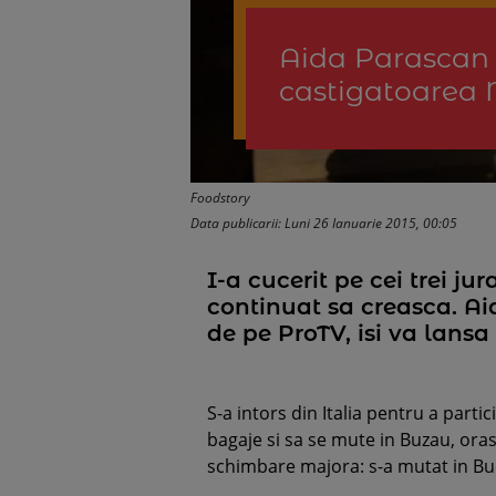
Aida Parascan 
castigatoarea
Foodstory
Data publicarii: Luni 26 Ianuarie 2015, 00:05
I-a cucerit pe cei trei j
continuat sa creasca. Ai
de pe ProTV, isi va lansa 
S-a intors din Italia pentru a partic
bagaje si sa se mute in Buzau, orasu
schimbare majora: s-a mutat in Bucu