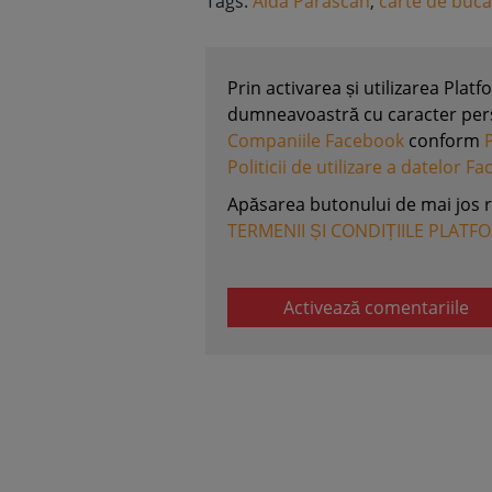
Tags:
Aida Parascan
,
carte de buca
Prin activarea și utilizarea Plat
dumneavoastră cu caracter perso
Companiile Facebook
conform
Politicii de utilizare a datelor F
Apăsarea butonului de mai jos 
TERMENII ȘI CONDIȚIILE PLATF
Activează comentariile