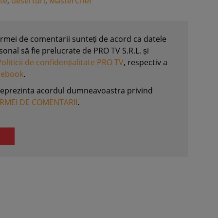
te
,
deserturi
,
MasterChef
formei de comentarii sunteți de acord ca datele
nal să fie prelucrate de PRO TV S.R.L. și
Politicii de confidențialitate PRO TV
, respectiv a
acebook
.
reprezinta acordul dumneavoastra privind
ORMEI DE COMENTARII
.