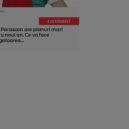
ani
EVENIMENT
 Parascan are planuri mari
u noul an. Ce va face
gatoarea...