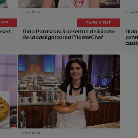
acum 12 ani
acum 12 
ERSE
EVENIMENT
esert
Aida Parascan: 3 deserturi delicioase
Aida
de la castigatoarea MasterChef
pentr
casti
acum 12 ani