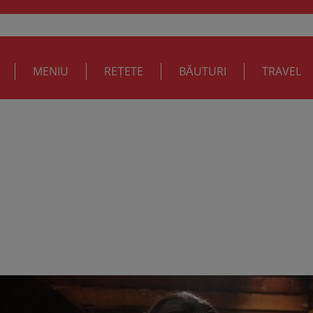
MENIU
REȚETE
BĂUTURI
TRAVEL