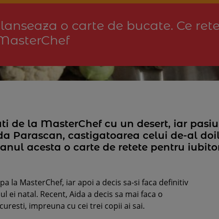
lanseaza o carte de bucate. Ce rete
 MasterChef
urati de la MasterChef cu un desert, iar pas
da Parascan, castigatoarea celui de-al doi
anul acesta o carte de retete pentru iubitor
ipa la MasterChef, iar apoi a decis sa-si faca definitiv
l ei natal. Recent, Aida a decis sa mai faca o
resti, impreuna cu cei trei copii ai sai.