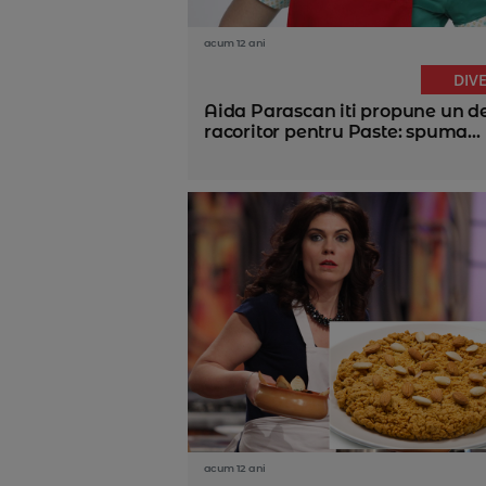
acum 12 ani
DIV
Aida Parascan iti propune un d
racoritor pentru Paste: spuma...
acum 12 ani