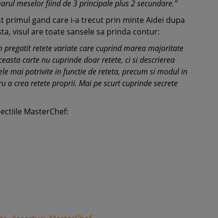
arul meselor fiind de 3 principale plus 2 secundare.”
t primul gand care i-a trecut prin minte Aidei dupa
ta, visul are toate sansele sa prinda contur:
m pregatit retete variate care cuprind marea majoritate
ceasta carte nu cuprinde doar retete, ci si descrierea
le mai potrivite in functie de reteta, precum si modul in
u a crea retete proprii. Mai pe scurt cuprinde secrete
lectiile MasterChef: