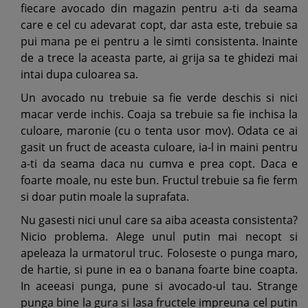
fiecare avocado din magazin pentru a-ti da seama
care e cel cu adevarat copt, dar asta este, trebuie sa
pui mana pe ei pentru a le simti consistenta. Inainte
de a trece la aceasta parte, ai grija sa te ghidezi mai
intai dupa culoarea sa.
Un avocado nu trebuie sa fie verde deschis si nici
macar verde inchis. Coaja sa trebuie sa fie inchisa la
culoare, maronie (cu o tenta usor mov). Odata ce ai
gasit un fruct de aceasta culoare, ia-l in maini pentru
a-ti da seama daca nu cumva e prea copt. Daca e
foarte moale, nu este bun. Fructul trebuie sa fie ferm
si doar putin moale la suprafata.
Nu gasesti nici unul care sa aiba aceasta consistenta?
Nicio problema. Alege unul putin mai necopt si
apeleaza la urmatorul truc. Foloseste o punga maro,
de hartie, si pune in ea o banana foarte bine coapta.
In aceeasi punga, pune si avocado-ul tau. Strange
punga bine la gura si lasa fructele impreuna cel putin