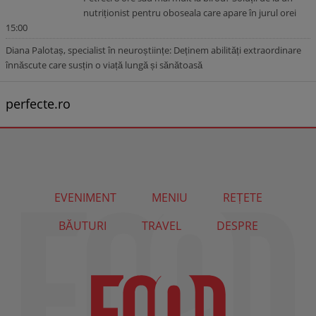
nutriționist pentru oboseala care apare în jurul orei
15:00
Diana Palotaș, specialist în neuroștiințe: Deținem abilități extraordinare
înnăscute care susțin o viață lungă și sănătoasă
perfecte.ro
EVENIMENT
MENIU
REȚETE
BĂUTURI
TRAVEL
DESPRE