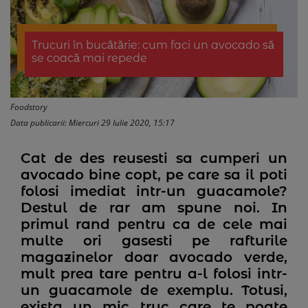
Trucuri în bucătărie: cum faci un avocado să
se coacă mai repede
Foodstory
Data publicarii: Miercuri 29 Iulie 2020, 15:17
Cat de des reusesti sa cumperi un
avocado bine copt, pe care sa il poti
folosi imediat intr-un guacamole?
Destul de rar am spune noi. In
primul rand pentru ca de cele mai
multe ori gasesti pe rafturile
magazinelor doar avocado verde,
mult prea tare pentru a-l folosi intr-
un guacamole de exemplu. Totusi,
exista un mic truc care te poate