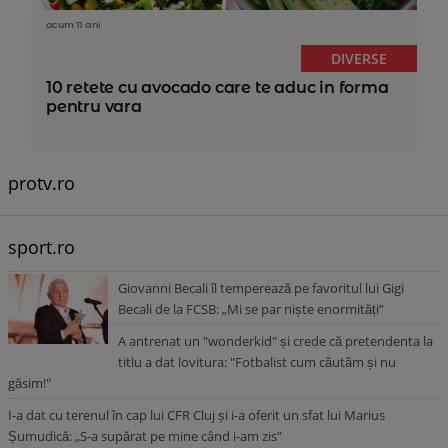
acum 11 ani
DIVERSE
10 retete cu avocado care te aduc in forma
pentru vara
protv.ro
sport.ro
Giovanni Becali îl temperează pe favoritul lui Gigi
Becali de la FCSB: „Mi se par niște enormități”
A antrenat un "wonderkid" și crede că pretendenta la
titlu a dat lovitura: "Fotbalist cum căutăm și nu
găsim!"
I-a dat cu terenul în cap lui CFR Cluj și i-a oferit un sfat lui Marius
Șumudică: „S-a supărat pe mine când i-am zis”