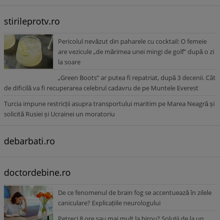
stirileprotv.ro
Pericolul nevăzut din paharele cu cocktail: O femeie
are vezicule „de mărimea unei mingi de golf” după o zi
la soare
„Green Boots” ar putea fi repatriat, după 3 decenii. Cât
de dificilă va fi recuperarea celebrul cadavru de pe Muntele Everest
Turcia impune restricții asupra transportului maritim pe Marea Neagră și
solicită Rusiei și Ucrainei un moratoriu
debarbati.ro
doctordebine.ro
De ce fenomenul de brain fog se accentuează în zilele
caniculare? Explicațiile neurologului
Petreci 8 ore sau mai mult la birou? Soluții de la un