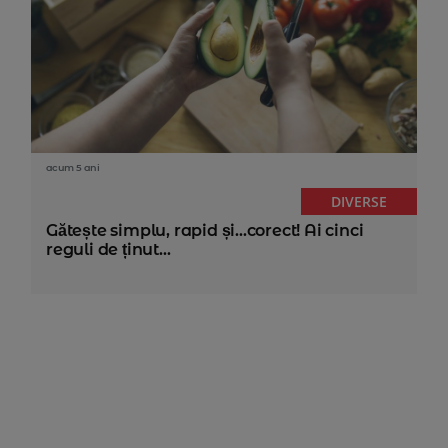
acum 5 ani
DIVERSE
Gătește simplu, rapid și...corect! Ai cinci
reguli de ținut...