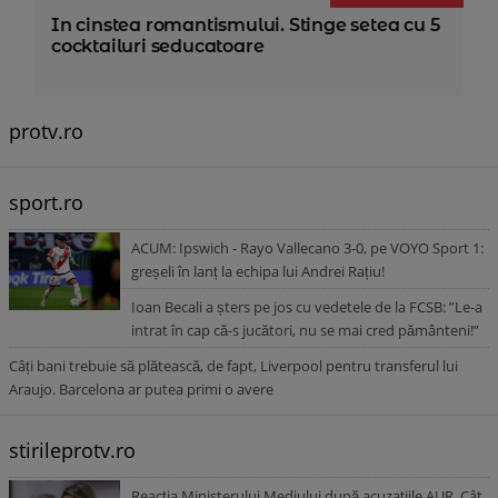
In cinstea romantismului. Stinge setea cu 5
cocktailuri seducatoare
protv.ro
sport.ro
ACUM: Ipswich - Rayo Vallecano 3-0, pe VOYO Sport 1:
greșeli în lanț la echipa lui Andrei Rațiu!
Ioan Becali a șters pe jos cu vedetele de la FCSB: ”Le-a
intrat în cap că-s jucători, nu se mai cred pământeni!”
Câți bani trebuie să plătească, de fapt, Liverpool pentru transferul lui
Araujo. Barcelona ar putea primi o avere
stirileprotv.ro
Reacția Ministerului Mediului după acuzațiile AUR. Cât