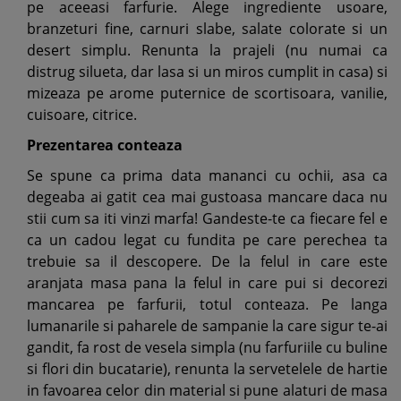
pe aceeasi farfurie. Alege ingrediente usoare,
branzeturi fine, carnuri slabe, salate colorate si un
desert simplu. Renunta la prajeli (nu numai ca
distrug silueta, dar lasa si un miros cumplit in casa) si
mizeaza pe arome puternice de scortisoara, vanilie,
cuisoare, citrice.
Prezentarea conteaza
Se spune ca prima data mananci cu ochii, asa ca
degeaba ai gatit cea mai gustoasa mancare daca nu
stii cum sa iti vinzi marfa! Gandeste-te ca fiecare fel e
ca un cadou legat cu fundita pe care perechea ta
trebuie sa il descopere. De la felul in care este
aranjata masa pana la felul in care pui si decorezi
mancarea pe farfurii, totul conteaza. Pe langa
lumanarile si paharele de sampanie la care sigur te-ai
gandit, fa rost de vesela simpla (nu farfuriile cu buline
si flori din bucatarie), renunta la servetelele de hartie
in favoarea celor din material si pune alaturi de masa