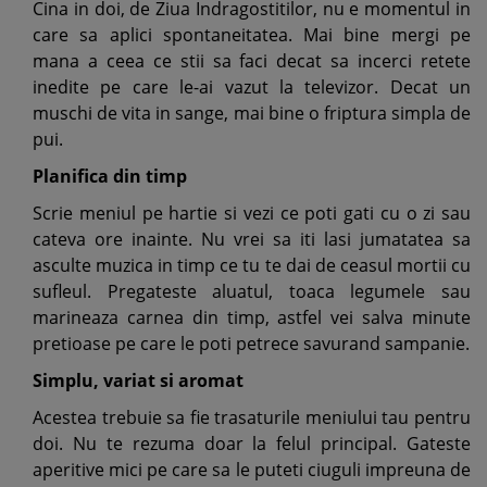
Cina in doi, de Ziua Indragostitilor, nu e momentul in
care sa aplici spontaneitatea. Mai bine mergi pe
mana a ceea ce stii sa faci decat sa incerci retete
inedite pe care le-ai vazut la televizor. Decat un
muschi de vita in sange, mai bine o friptura simpla de
pui.
Planifica din timp
Scrie meniul pe hartie si vezi ce poti gati cu o zi sau
cateva ore inainte. Nu vrei sa iti lasi jumatatea sa
asculte muzica in timp ce tu te dai de ceasul mortii cu
sufleul. Pregateste aluatul, toaca legumele sau
marineaza carnea din timp, astfel vei salva minute
pretioase pe care le poti petrece savurand sampanie.
Simplu, variat si aromat
Acestea trebuie sa fie trasaturile meniului tau pentru
doi. Nu te rezuma doar la felul principal. Gateste
aperitive mici pe care sa le puteti ciuguli impreuna de