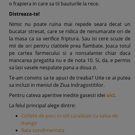
o frapiera in care sa tii bauturile la rece.
Distreaza-te!
Nimic nu poate ruina mai repede seara decat un
bucatar stresat, care se ridica de nenumarate ori de
la masa ca sa verifice friptura. Sau isi cere scuze de
mii de ori pentru clatitele prea flambate. Joaca totul
pe cartea farmecului si a nonsalantei chiar daca
mancarea pregatita nu e de nota 10. Si, da, e permis
sa lasi vasele nespalate pana a doua zi.
Te-am convins sa te apuci de treaba? Uite ce ai putea
sa incluzi in meniul de Ziua Indragostitilor.
Pentru cateva aperitive inedite gasesti idei
aici
.
La felul principal alege dintre:
Cotlete de porc in stil caraibian cu salsa de
mango
Rata condimentata