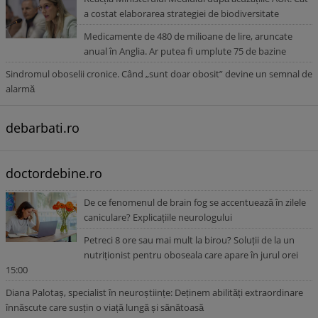
a costat elaborarea strategiei de biodiversitate
Medicamente de 480 de milioane de lire, aruncate
anual în Anglia. Ar putea fi umplute 75 de bazine
Sindromul oboselii cronice. Când „sunt doar obosit” devine un semnal de
alarmă
debarbati.ro
doctordebine.ro
De ce fenomenul de brain fog se accentuează în zilele
caniculare? Explicațiile neurologului
Petreci 8 ore sau mai mult la birou? Soluții de la un
nutriționist pentru oboseala care apare în jurul orei
15:00
Diana Palotaș, specialist în neuroștiințe: Deținem abilități extraordinare
înnăscute care susțin o viață lungă și sănătoasă